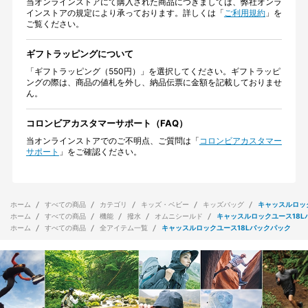
当オンラインストアにて購入された商品につきましては、弊社オンラ
インストアの規定により承っております。詳しくは「
ご利用規約
」を
ご覧ください。
ギフトラッピングについて
「ギフトラッピング（550円）」を選択してください。ギフトラッピ
ングの際は、商品の値札を外し、納品伝票に金額を記載しておりませ
ん。
コロンビアカスタマーサポート（FAQ）
当オンラインストアでのご不明点、ご質問は「
コロンビアカスタマー
サポート
」をご確認ください。
ホーム
すべての商品
カテゴリ
キッズ・ベビー
キッズバッグ
キャッスルロッ
ホーム
すべての商品
機能
撥水
オムニシールド
キャッスルロックユース18L
ホーム
すべての商品
全アイテム一覧
キャッスルロックユース18Lバックパック