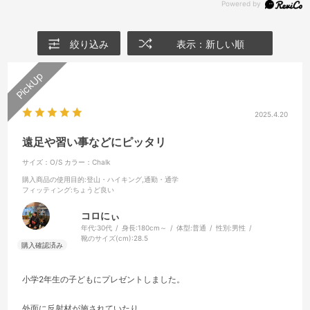
絞り込み
表示：新しい順
2025.4.20
遠足や習い事などにピッタリ
サイズ：O/S
カラー：Chalk
購入商品の使用目的
:登山・ハイキング,通勤・通学
フィッティング
:ちょうど良い
コロにぃ
年代:
30代
身長:
180cm～
体型:
普通
性別:
男性
靴のサイズ(cm):
28.5
小学2年生の子どもにプレゼントしました。
外面に反射材が施されていたり