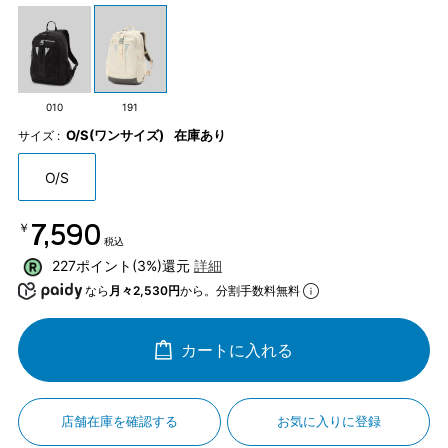
010
191
O/S(ワンサイズ)
在庫あり
サイズ :
O/S
￥7,590
税込
227ポイント(3%)還元
詳細
なら
月々2,530円
から。分割手数料無料
カートに入れる
店舗在庫を確認する
お気に入りに登録