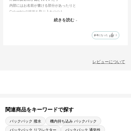
内部にはお名前が書ける部分があったりと
Columbiaの技術を取り入れつつも
子どもにとても優しい作りになっています！
続きを読む
大人用のバックパックと色も近くて
参考になった
2
お揃いで購入し、喜んでました！
これを使ってハイキングに行ってきます！
遠足や習い事にもおすすめです！
レビューについて
関連商品をキーワードで探す
バックパック 撥水
機内持ち込み バックパック
バックパック リフレクター
バックパック 通気性