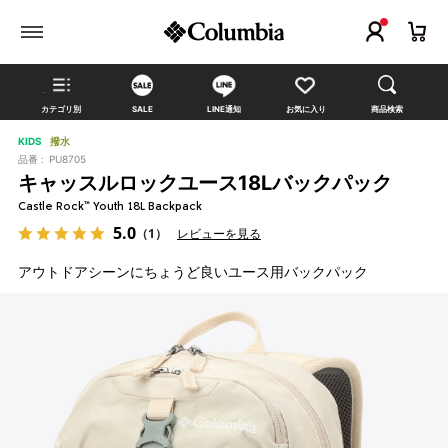
カテゴリ別
SALE
LINE通知
お気に入り
商品検索
KIDS
撥水
品番 :
PU8705
キャッスルロックユース18Lバックパック
Castle Rock™ Youth 18L Backpack
5.0
（1）
レビューを見る
アウトドアシーンにちょうど良いユース用バックパック