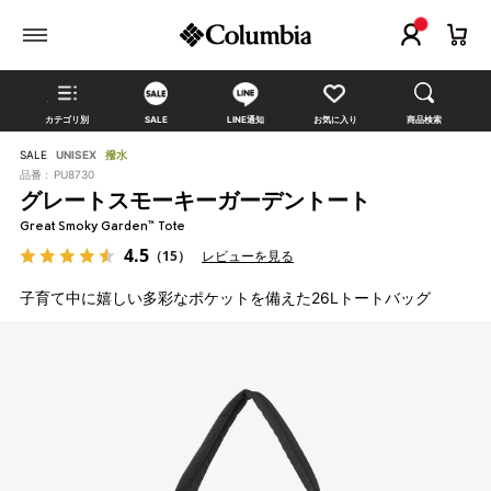
カテゴリ別
SALE
LINE通知
お気に入り
商品検索
SALE
UNISEX
撥水
品番 :
PU8730
グレートスモーキーガーデントート
Great Smoky Garden™ Tote
4.5
（15）
レビューを見る
子育て中に嬉しい多彩なポケットを備えた26Lトートバッグ