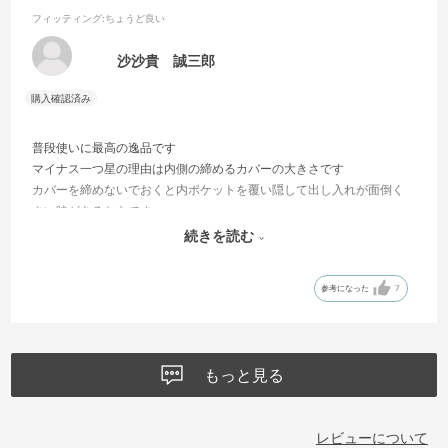
フィッティング
:ちょうど良い
沙沙貴 誠三郎
普段使いに最高の逸品です
マイナス一つ星の理由は内側の締めるカバーの大きさです
カバーを締めないでおくと内ポケットを覆い隠して出し入れが面倒く
さい時があるからです
それが有った方も良い時もあるのだろうと想像も出来ますが私にとっ
続きを読む
てはもう少し短い方が良かったです
参考になった
7
もっと見る
レビューについて