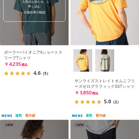
「入荷のお知らせ」に
申し込む
店舗在庫の確認
ポーラーパイオニアIIショートス
リーブTシャツ
￥4,235
税込
4.6
（5）
サンライズストレイトオムニフリ
ーズゼログラフィックSSTシャツ
￥3,850
税込
5.0
（2）
速乾
紫外線
速乾
紫外線
MENS
MENS