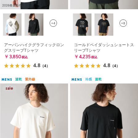
2026春夏新作
+4
+8
アーバンハイクグラフィックロン
コールドベイダッシュショートス
グスリーブTシャツ
リーブTシャツ
￥3,850
￥4,235
税込
税込
4.8
4.8
（4）
（4）
速乾
紫外線
冷感
速乾
MENS
MENS