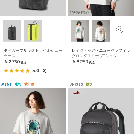
2026秋冬新作
+2
タイガーブルックトラベルシュー
レイクトゥアベニューグラフィッ
ケース
クロングスリーブTシャツ
￥2,750
￥8,250
税込
税込
5.0
（2）
速乾
紫外線
撥水
MENS
UNISEX