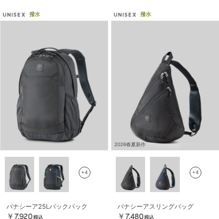
撥水
撥水
UNISEX
UNISEX
2026春夏新作
+4
+4
パナシーア25Lバックパック
パナシーアスリングバッグ
￥7,920
￥7,480
税込
税込