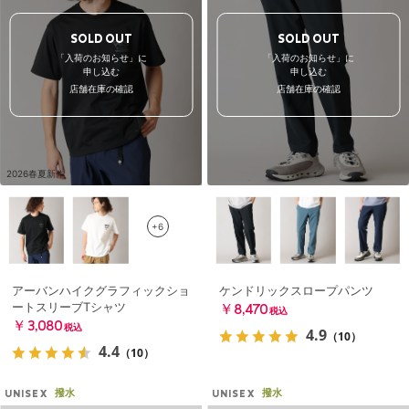
SOLD OUT
SOLD OUT
「入荷のお知らせ」に
「入荷のお知らせ」に
申し込む
申し込む
店舗在庫の確認
店舗在庫の確認
2026春夏新作
+6
アーバンハイクグラフィックショ
ケンドリックスロープパンツ
ートスリーブTシャツ
￥8,470
税込
￥3,080
税込
4.9
（10）
4.4
（10）
撥水
撥水
UNISEX
UNISEX