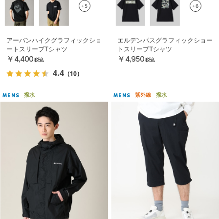
+5
+6
アーバンハイクグラフィックショ
エルデンパスグラフィックショー
ートスリーブTシャツ
トスリーブTシャツ
￥4,400
￥4,950
税込
税込
4.4
（10）
撥水
紫外線
撥水
MENS
MENS