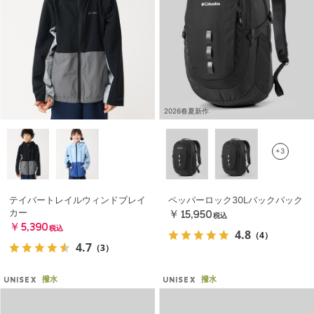
2026春夏新作
+3
テイバートレイルウィンドブレイ
ペッパーロック30Lバックパック
カー
￥15,950
税込
￥5,390
税込
4.8
（4）
4.7
（3）
撥水
撥水
UNISEX
UNISEX