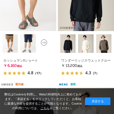
2026春夏新作
+3
カッシュマンIIショート
ワンダーリッジスウェットクルー
￥6,160
￥13,200
税込
税込
4.8
4.3
（17）
（7）
紫外線
速乾
UNISEX
MENS
弊社はCookieを利用し、Webの利便性向上に努めており
ます。「承認する」をクリックしていただくと、お客様
承諾する
に最適な内容を提供することが可能となります。Cookie
の利用については、
こちら
をご覧ください。