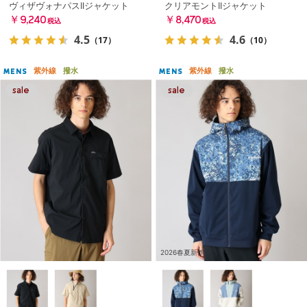
ヴィザヴォナパスIIジャケット
クリアモントIIジャケット
￥9,240
￥8,470
税込
税込
4.5
4.6
（17）
（10）
紫外線
撥水
紫外線
撥水
MENS
MENS
2026春夏新作