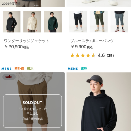
2026春夏新作
ワンダーリッジジャケット
ブルーステムIIニーパンツ
￥20,900
￥9,900
税込
税込
4.6
（29）
紫外線
撥水
速乾
MENS
MENS
SOLD OUT
「入荷のお知らせ」に
申し込む
店舗在庫の確認