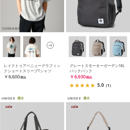
2026秋冬新作
+8
レイクトゥアベニューグラフィッ
グレートスモーキーガーデン18L
クショートスリーブTシャツ
バックパック
￥6,600
￥6,930
税込
税込
5.0
（1）
撥水
撥水
UNISEX
UNISEX