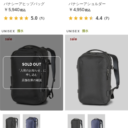
パナシーアヒップバッグ
パナシーアショルダー
￥5,940
￥4,950
税込
税込
5.0
4.4
（1）
（7）
撥水
撥水
UNISEX
UNISEX
SOLD OUT
「入荷のお知らせ」に
申し込む
店舗在庫の確認