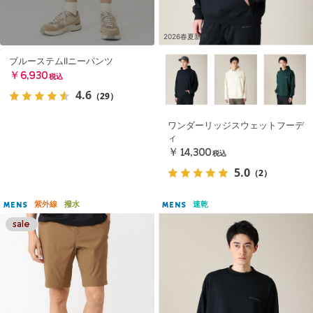
2026春夏新作
ブルーステムIIニーパンツ
￥6,930
税込
4.6
（29）
ワンダーリッジスウェットフーデ
ィ
￥14,300
税込
5.0
（2）
紫外線
撥水
速乾
MENS
MENS