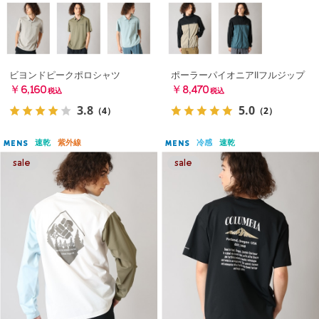
ビヨンドピークポロシャツ
ポーラーパイオニアIIフルジップ
￥6,160
￥8,470
税込
税込
3.8
5.0
（4）
（2）
速乾
紫外線
冷感
速乾
MENS
MENS