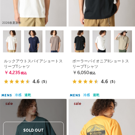
2026春夏新作
ルックアウトスパイアショートス
ポーラーパイオニアIIショートス
リーブTシャツ
リーブTシャツ
￥4,235
￥6,050
税込
税込
4.6
4.6
（5）
（5）
冷感
速乾
冷感
速乾
MENS
MENS
SOLD OUT