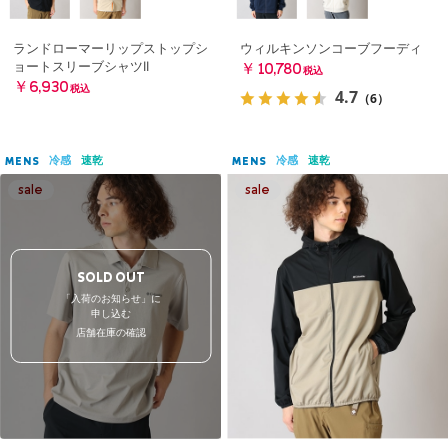
ランドローマーリップストップシ
ウィルキンソンコーブフーディ
ョートスリーブシャツII
￥10,780
税込
￥6,930
税込
4.7
（6）
冷感
速乾
冷感
速乾
MENS
MENS
SOLD OUT
「入荷のお知らせ」に
申し込む
店舗在庫の確認