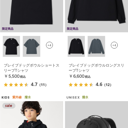
限定商品
限定商品
+4
+4
ブレイブドッグボウルショートス
ブレイブドッグボウルロングスリ
リーブTシャツ
ーブTシャツ
￥5,500
￥6,600
税込
税込
4.7
4.6
（11）
（12）
紫外線
撥水
撥水
KIDS
UNISEX