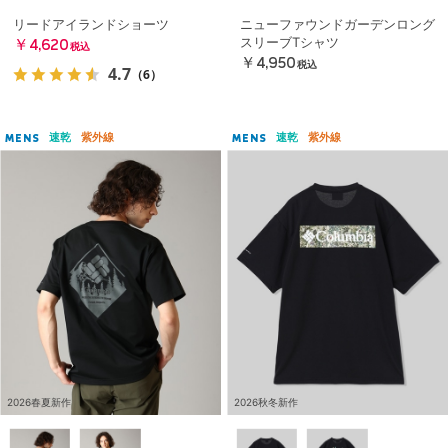
リードアイランドショーツ
ニューファウンドガーデンロング
スリーブTシャツ
￥4,620
税込
￥4,950
税込
4.7
（6）
速乾
紫外線
速乾
紫外線
MENS
MENS
2026春夏新作
2026秋冬新作