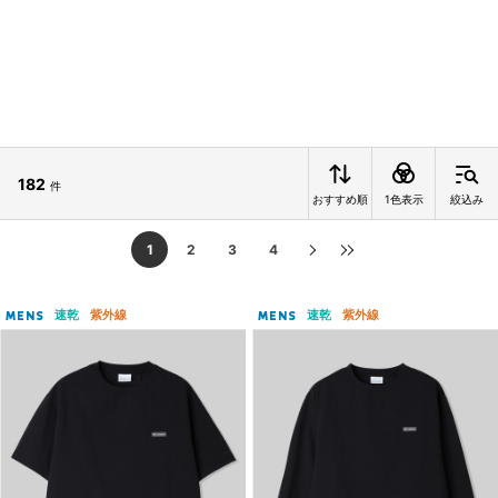
182
件
おすすめ順
1色表示
絞込み
1
2
3
4
速乾
紫外線
速乾
紫外線
MENS
MENS