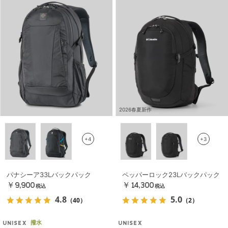
2026春夏新作
+4
+3
パナシーア33Lバックパック
ペッパーロック23Lバックパック
￥9,900
￥14,300
税込
税込
4.8
5.0
（40）
（2）
撥水
UNISEX
UNISEX