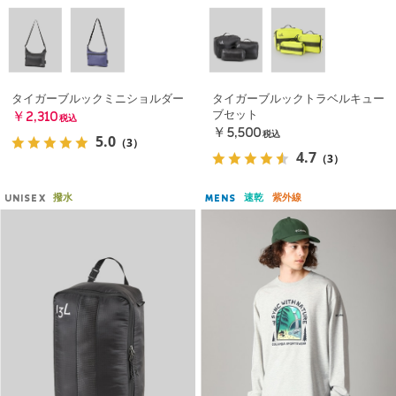
タイガーブルックミニショルダー
タイガーブルックトラベルキュー
ブセット
￥2,310
税込
￥5,500
税込
5.0
（3）
4.7
（3）
撥水
速乾
紫外線
UNISEX
MENS