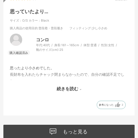
思っていたより…
サイズ：O/S
カラー：Black
購入商品の使用目的
:普段着・普段履き
フィッティング
:少し小さめ
コンロ
年代:
40代
身長:
161～165cm
体型:
普通
性別:
女性
靴のサイズ(cm):
25
思ったより小さめでした。
長財布を入れたらチャック閉まらなかったので、自分の確認不足でし
た。
外のポケットは予想通り良かったです。
続きを読む
見た目も可愛いので、長く愛用できたらいいなと思います。
参考になった
2
もっと見る