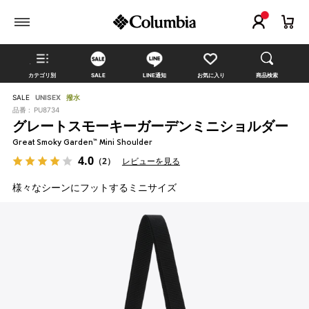
カテゴリ別
SALE
LINE通知
お気に入り
商品検索
SALE
UNISEX
撥水
品番 :
PU8734
グレートスモーキーガーデンミニショルダー
Great Smoky Garden™ Mini Shoulder
4.0
（2）
レビューを見る
様々なシーンにフットするミニサイズ