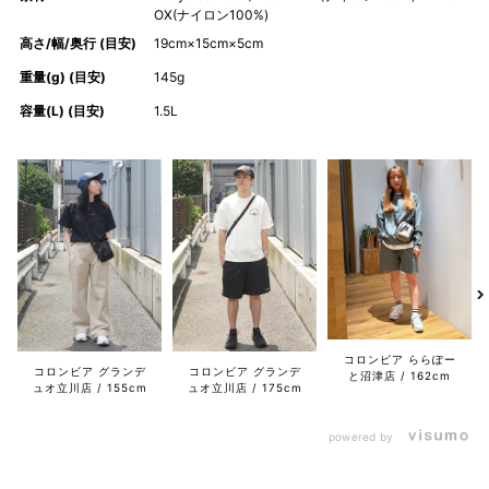
OX(ナイロン100%)
高さ/幅/奥行 (目安)
19cm×15cm×5cm
重量(g) (目安)
145g
容量(L) (目安)
1.5L
コロンビア ららぽー
コロンビア グランデ
コロンビア グランデ
と沼津店
162cm
ュオ立川店
155cm
ュオ立川店
175cm
powered by