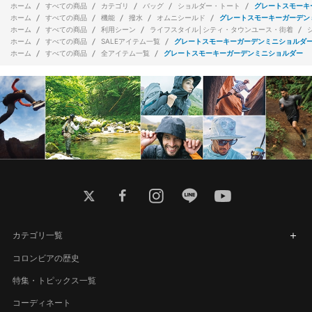
ホーム
すべての商品
カテゴリ
バッグ
ショルダー・トート
グレートスモーキ
ホーム
すべての商品
機能
撥水
オムニシールド
グレートスモーキーガーデン
ホーム
すべての商品
利用シーン
ライフスタイル│シティ・タウンユース・街着
ホーム
すべての商品
SALEアイテム一覧
グレートスモーキーガーデンミニショルダ
ホーム
すべての商品
全アイテム一覧
グレートスモーキーガーデンミニショルダー
twitter
facebook
instagram
line
youtube
カテゴリ一覧
コロンビアの歴史
特集・トピックス一覧
コーディネート