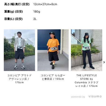
高さ/幅/奥行 (目安)
12cm×27cm×6cm
重量(g) (目安)
180g
容量(L) (目安)
2L
コロンビア アウトド
コロンビア ららぽー
THE LIFESTYLE
アヴィレッジ店
と磐田店
155cm
STORE by
175cm
Columbia ステラプ
レイス店
170cm
powered by