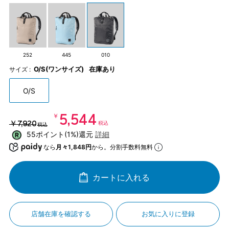
252
445
010
O/S(ワンサイズ)
在庫あり
サイズ :
O/S
￥5,544
￥7,920
税込
税込
55ポイント(1%)還元
詳細
なら
月々1,848円
から。分割手数料無料
カートに入れる
店舗在庫を確認する
お気に入りに登録