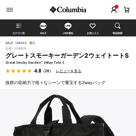
カテゴリ別
SALE
LINE通知
お気に入り
商品検索
SALE
UNISEX
撥水
品番 :
PU8800
グレートスモーキーガーデン2ウェイトートS
Great Smoky Garden™ 2Way Tote S
4.8
（20）
レビューを見る
抜群の収納力で様々なシーンで重宝する2wayバッグ