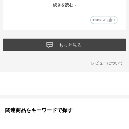
あえて背中に密着する巾着型だからかな？底は送られてきた当初の折
続きを読む
り目のまま畳むと荷物が少ないときは薄めに持ち運べます。カラーバ
リエーションも黒だけとかじゃなくてライトで使いやすい色が使われ
参考になった
4
ていてGoodでした。初めての大学生活で他はおしゃれなOLバッグでし
たが、機能面も軽さもすごすぎて言うことなし。これからも買い続け
たいのでどうか無くならないでください。意外だったのは開け口が長
めのチャックになっていて引き上げないと開かないことです。でもこ
もっと見る
れのおかげで雨が凌げているし飛び出したりすることもないのでいい
かなと思います。
レビューについて
関連商品をキーワードで探す