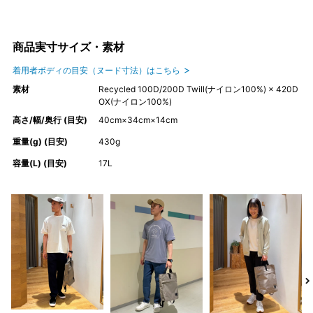
商品実寸サイズ・素材
着用者ボディの目安（ヌード寸法）はこちら
素材
Recycled 100D/200D Twill(ナイロン100%) × 420D
OX(ナイロン100%)
高さ/幅/奥行 (目安)
40cm×34cm×14cm
重量(g) (目安)
430g
容量(L) (目安)
17L