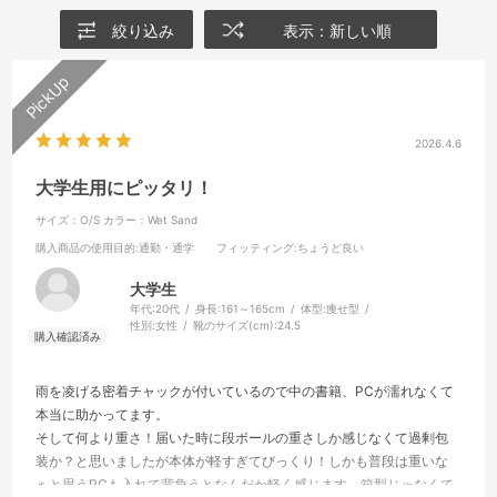
絞り込み
表示：新しい順
2026.4.6
大学生用にピッタリ！
サイズ：O/S
カラー：Wet Sand
購入商品の使用目的
:通勤・通学
フィッティング
:ちょうど良い
大学生
年代:
20代
身長:
161～165cm
体型:
痩せ型
性別:
女性
靴のサイズ(cm):
24.5
雨を凌げる密着チャックが付いているので中の書籍、PCが濡れなくて
本当に助かってます。
そして何より重さ！届いた時に段ボールの重さしか感じなくて過剰包
装か？と思いましたが本体が軽すぎてびっくり！しかも普段は重いな
ぁと思うPCも入れて背負うとなんだか軽く感じます。箱型じゃなくて