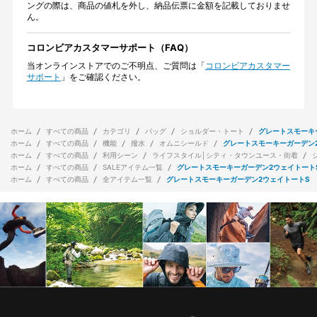
ングの際は、商品の値札を外し、納品伝票に金額を記載しておりませ
ん。
コロンビアカスタマーサポート（FAQ）
当オンラインストアでのご不明点、ご質問は「
コロンビアカスタマー
サポート
」をご確認ください。
ホーム
すべての商品
カテゴリ
バッグ
ショルダー・トート
グレートスモーキ
ホーム
すべての商品
機能
撥水
オムニシールド
グレートスモーキーガーデン
ホーム
すべての商品
利用シーン
ライフスタイル│シティ・タウンユース・街着
ホーム
すべての商品
SALEアイテム一覧
グレートスモーキーガーデン2ウェイトート
ホーム
すべての商品
全アイテム一覧
グレートスモーキーガーデン2ウェイトートS