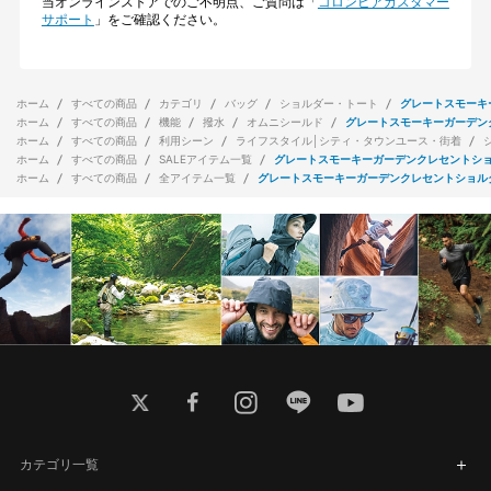
当オンラインストアでのご不明点、ご質問は「
コロンビアカスタマー
サポート
」をご確認ください。
ホーム
すべての商品
カテゴリ
バッグ
ショルダー・トート
グレートスモーキ
ホーム
すべての商品
機能
撥水
オムニシールド
グレートスモーキーガーデン
ホーム
すべての商品
利用シーン
ライフスタイル│シティ・タウンユース・街着
ホーム
すべての商品
SALEアイテム一覧
グレートスモーキーガーデンクレセントシ
ホーム
すべての商品
全アイテム一覧
グレートスモーキーガーデンクレセントショル
twitter
facebook
instagram
line
youtube
カテゴリ一覧