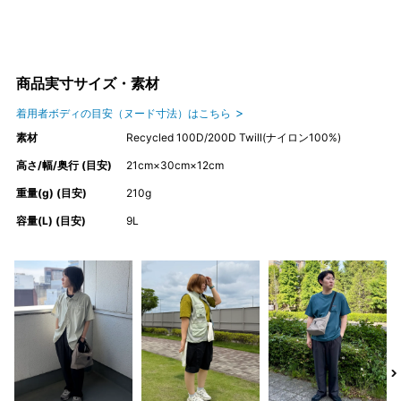
商品実寸サイズ・素材
着用者ボディの目安（ヌード寸法）はこちら
素材
Recycled 100D/200D Twill(ナイロン100%)
高さ/幅/奥行 (目安)
21cm×30cm×12cm
重量(g) (目安)
210g
容量(L) (目安)
9L