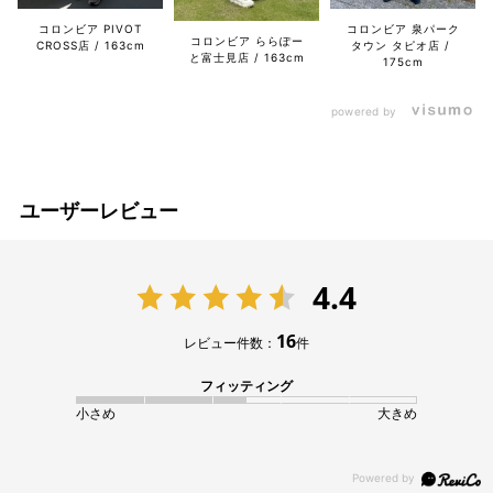
コロンビア PIVOT
コロンビア 泉パーク
コロンビア ららぽー
CROSS店
163cm
タウン タピオ店
と富士見店
163cm
175cm
powered by
ユーザーレビュー
4.4
16
レビュー件数：
件
フィッティング
小さめ
大きめ