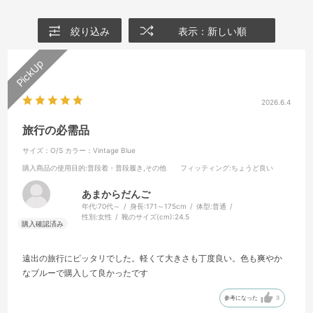
絞り込み
表示：新しい順
2026.6.4
旅行の必需品
サイズ：O/S
カラー：Vintage Blue
購入商品の使用目的
:普段着・普段履き,その他
フィッティング
:ちょうど良い
あまからだんご
年代:
70代～
身長:
171～175cm
体型:
普通
性別:
女性
靴のサイズ(cm):
24.5
遠出の旅行にピッタリでした。軽くて大きさも丁度良い。色も爽やか
なブルーで購入して良かったです
参考になった
3