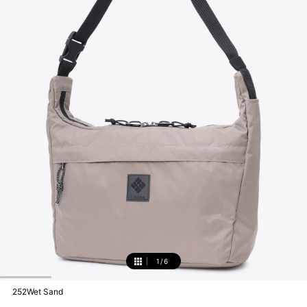
1
/
6
1
252Wet Sand