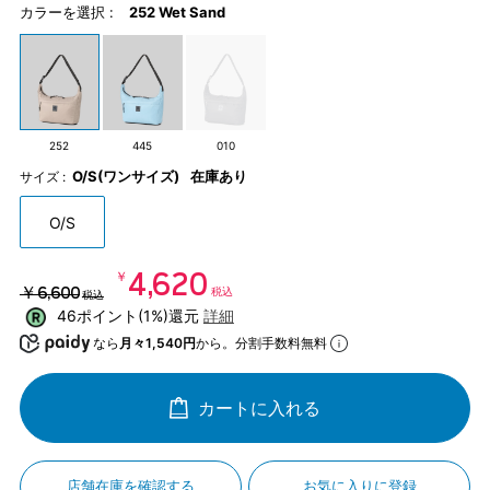
カラーを選択 :
252 Wet Sand
252
445
010
O/S(ワンサイズ)
在庫あり
サイズ :
O/S
￥4,620
￥6,600
税込
税込
46ポイント(1%)還元
詳細
なら
月々1,540円
から。分割手数料無料
カートに入れる
店舗在庫を確認する
お気に入りに登録