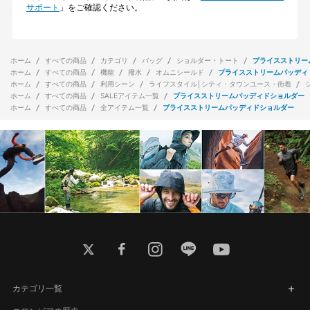
サポート
」をご確認ください。
ホーム
すべての商品
カテゴリ
バッグ
ショルダー・トート
プライスストリー
ホーム
すべての商品
機能
撥水
オムニシールド
プライスストリームパッディ
ホーム
すべての商品
利用シーン
ライフスタイル│シティ・タウンユース・街着
ホーム
すべての商品
SALEアイテム一覧
プライスストリームパッディドショルダー
ホーム
すべての商品
全アイテム一覧
プライスストリームパッディドショルダー
twitter
facebook
instagram
line
youtube
カテゴリ一覧