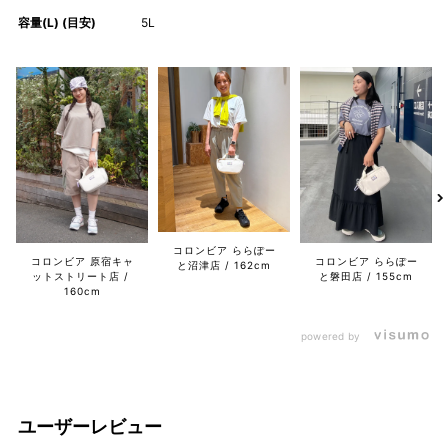
容量(L) (目安)
5L
コロンビア ららぽー
コロンビア 原宿キャ
コロンビア ららぽー
と沼津店
162cm
ットストリート店
と磐田店
155cm
160cm
powered by
ユーザーレビュー