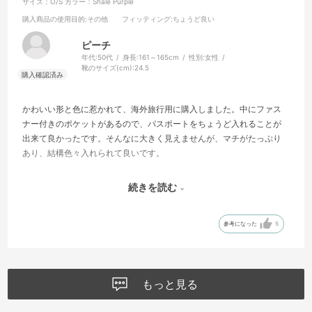
サイズ：O/S
カラー：Shale Purple
購入商品の使用目的
:その他
フィッティング
:ちょうど良い
ピーチ
年代:
50代
身長:
161～165cm
性別:
女性
靴のサイズ(cm):
24.5
かわいい形と色に惹かれて、海外旅行用に購入しました。中にファス
ナー付きのポケットがあるので、パスポートをちょうど入れることが
出来て良かったです。そんなに大きく見えませんが、マチがたっぷり
あり、結構色々入れられて良いです。
付属のカラナビチャームでファスナー引き手同士を簡易ロック出来る
続きを読む
ので更に安心です。よく出来ているなと思います。
参考になった
5
移動中は肩掛けにして、でも食事でカフェに入る時は持ち手で使え、
気分が変わって重宝します。色も今っぽくてかわいいです。
もっと見る