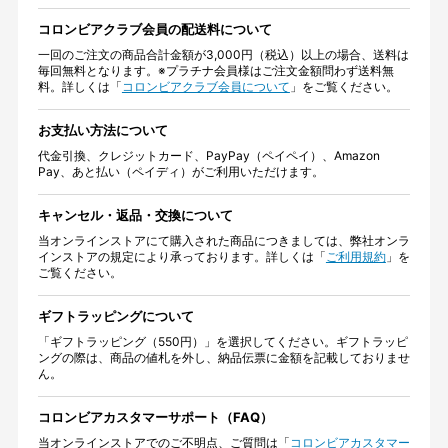
コロンビアクラブ会員の配送料について
一回のご注文の商品合計金額が3,000円（税込）以上の場合、送料は
毎回無料となります。※プラチナ会員様はご注文金額問わず送料無
料。詳しくは「
コロンビアクラブ会員について
」をご覧ください。
お支払い方法について
代金引換、クレジットカード、PayPay（ペイペイ）、Amazon
Pay、あと払い（ペイディ）がご利用いただけます。
キャンセル・返品・交換について
当オンラインストアにて購入された商品につきましては、弊社オンラ
インストアの規定により承っております。詳しくは「
ご利用規約
」を
ご覧ください。
ギフトラッピングについて
「ギフトラッピング（550円）」を選択してください。ギフトラッピ
ングの際は、商品の値札を外し、納品伝票に金額を記載しておりませ
ん。
コロンビアカスタマーサポート（FAQ）
当オンラインストアでのご不明点、ご質問は「
コロンビアカスタマー