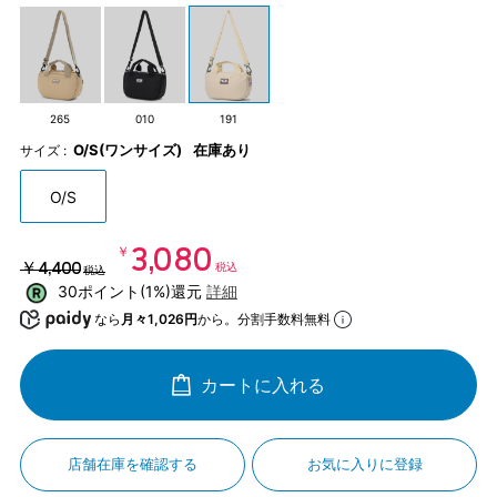
265
010
191
O/S(ワンサイズ)
在庫あり
サイズ :
O/S
￥3,080
￥4,400
税込
税込
30ポイント(1%)還元
詳細
なら
月々1,026円
から。分割手数料無料
カートに入れる
店舗在庫を確認する
お気に入りに登録