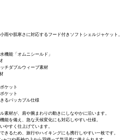
小雨や肌寒さに対応するフード付きソフトシェルジャケット。
水機能「オムニシールド」
材
ビア 名古
コロンビア 名古
コロンビア グラ
コ
ッチダブルウィーブ素材
ァッション
屋ファッション
ンデュオ立川店
ぽ
材
165cm
ワン店
168cm
155cm
ポケット
ポケット
きるパッカブル仕様
ル素材が、肩や腕まわりの動きにしなやかに沿います。
機能を備え、急な天候変化にも対応しやすい仕様。
いやすく仕上げています。
できるため、旅行やハイキングにも携行しやすい一枚です。
シャツや長袖の上から羽織って気温差に備えられます。