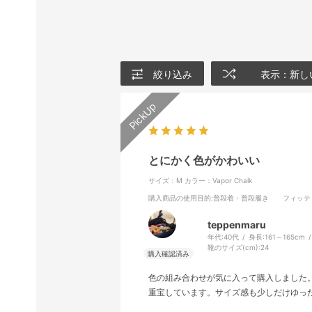
絞り込み
表示：新し
とにかく色がかわいい
サイズ：M
カラー：Vapor Chalk
購入商品の使用目的
:普段着・普段履き
フィッテ
teppenmaru
年代:
40代
身長:
161～165cm
靴のサイズ(cm):
24
色の組み合わせが気に入って購入しました
重宝しています。サイズ感も少しだけゆっ