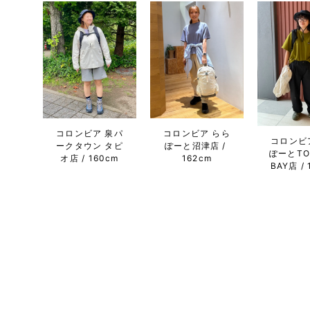
コロンビア 泉パ
コロンビア らら
コロンビ
ークタウン タピ
ぽーと沼津店
ぽーとTO
オ店
160cm
162cm
BAY店