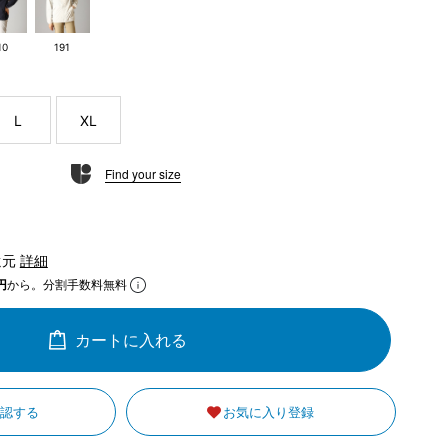
10
191
L
XL
Find your size
還元
詳細
円
から。分割手数料無料
カートに入れる
確認する
お気に入り登録