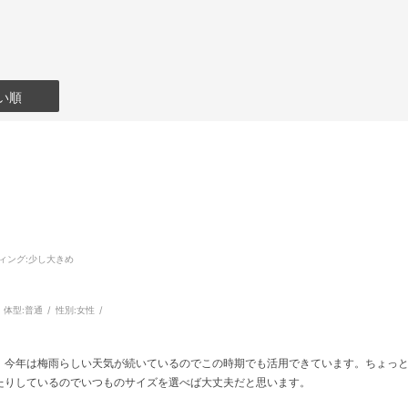
い順
ィング
:少し大きめ
体型:
普通
性別:
女性
。今年は梅雨らしい天気が続いているのでこの時期でも活用できています。ちょっ
たりしているのでいつものサイズを選べば大丈夫だと思います。