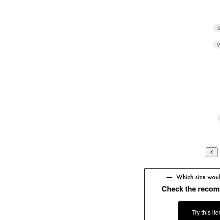
S
W
Check the recom
Try this it