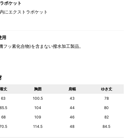
ラポケット
内にエクストラポケット
使用
(有機フッ素化合物)を含まない撥水加工製品。
材
着丈
胸囲
肩幅
ゆき丈
63
100.5
43
78
65.5
104
44
80
68
109
46
82
70.5
114.5
48
84.5