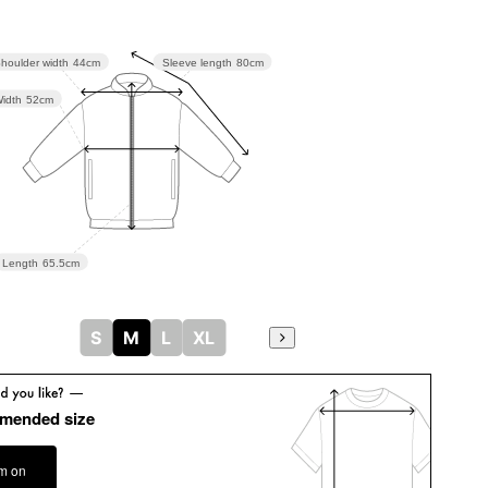
houlder width
44cm
Sleeve length
80cm
idth
52cm
Length
65.5cm
S
M
L
XL
mended size
em on