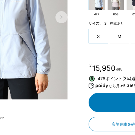
477
608
0
サイズ :
S
在庫あり
S
M
￥15,950
税込
478ポイント(3%)
なら
月々5,316
er
店舗在庫を