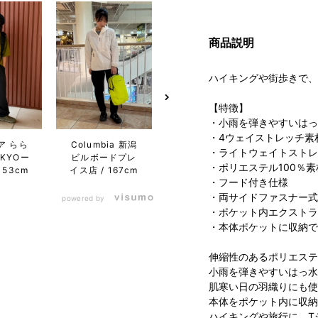
商品説明
ハイキングや街歩きで、
【特徴】
・小雨を弾きやすいはっ
・4ウェイストレッチ素
ア らら
Columbia 新潟
コロンビア らら
コロン
・ライトウェイトストレ
KYOー
ビルボードプレ
ぽーと富士見店
屋フ
・ポリエステル100％素
153cm
イス店
167cm
163cm
ワン店
・フード付き仕様
・両サイドファスナー式
powered by
・ポケット内エクストラ
・本体ポケットに収納で
伸縮性のあるポリエステ
小雨を弾きやすいはっ水
肌寒い日の羽織りにも使
本体をポケット内に収納
ハイキングや旅行に、T