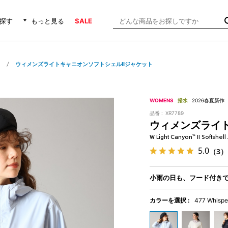
探す
もっと見る
SALE
ト
ウィメンズライトキャニオンソフトシェルIIジャケット
WOMENS
撥水
2026春夏新作
品番 :
XR7789
ウィメンズライト
W Light Canyon™ II Softshell
5.0
（3）
小雨の日も、フード付き
カラーを選択 :
477 Whispe