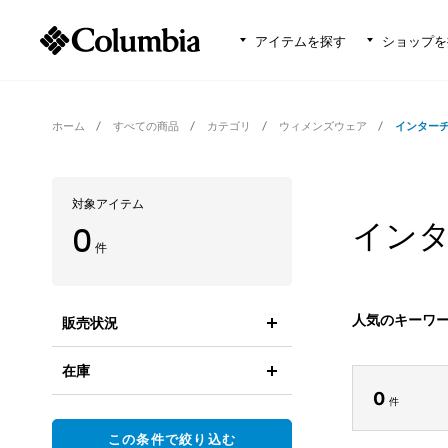
アイテムを探す
ショップを
ホーム
すべての商品
カテゴリ
ウィメンズウェア
インター
対象アイテム
インタ
0
件
人気のキーワ
販売状況
在庫
0
件
この条件で絞り込む