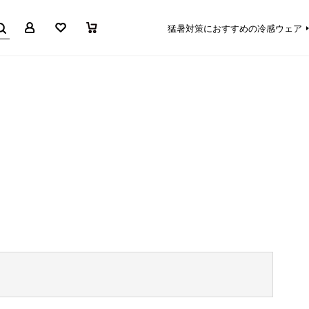
マイページ
お気に入り
買い物かご
猛暑対策におすすめの冷感ウェア