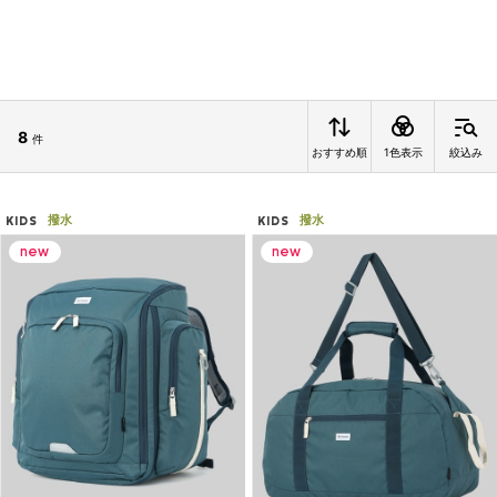
8
件
おすすめ順
1色表示
絞込み
撥水
撥水
KIDS
KIDS