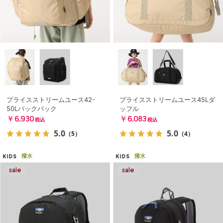
プライスストリームユース42-
プライスストリームユース45Lダ
50Lバックパック
ッフル
￥6,930
￥6,083
税込
税込
5.0
5.0
（5）
（4）
撥水
撥水
KIDS
KIDS