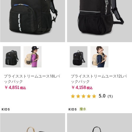
プライスストリームユース18Lバ
プライスストリームユース12Lバ
ックパック
ックパック
￥4,851
￥4,158
税込
税込
5.0
（1）
撥水
KIDS
KIDS