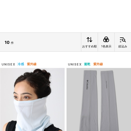
10
件
おすすめ順
1色表示
絞込み
冷感
紫外線
速乾
紫外線
UNISEX
UNISEX