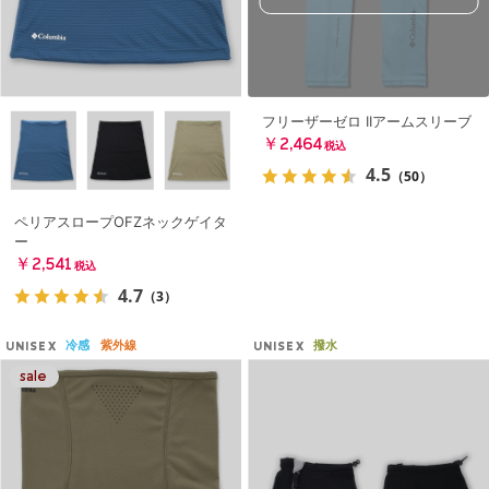
フリーザーゼロ IIアームスリーブ
￥2,464
税込
4.5
（50）
ペリアスロープOFZネックゲイタ
ー
￥2,541
税込
4.7
（3）
冷感
紫外線
撥水
UNISEX
UNISEX