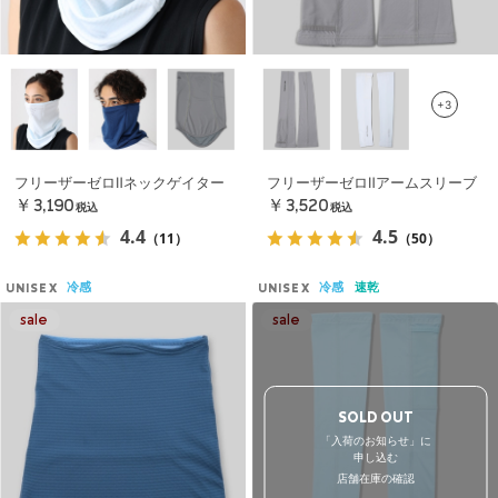
+3
フリーザーゼロⅡネックゲイター
フリーザーゼロⅡアームスリーブ
￥3,190
￥3,520
税込
税込
4.4
4.5
（11）
（50）
冷感
冷感
速乾
UNISEX
UNISEX
SOLD OUT
「入荷のお知らせ」に
申し込む
店舗在庫の確認