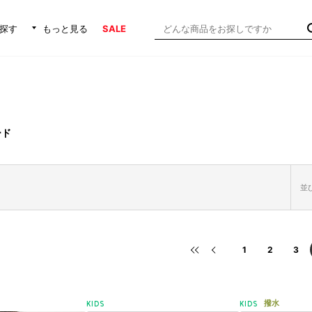
探す
もっと見る
SALE
ード
並び
1
2
3
撥水
KIDS
KIDS