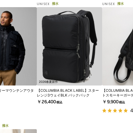
撥水
撥水
UNISEX
UNISEX
2026春夏新作
アリーマウンテンアウタ
【COLUMBIA BLACK LABEL】スター
【COLUMBIA BL
レンジ3ウェイBLK バックパック
トスモーキーガーデ
￥26,400
￥9,900
税込
税込
4
撥水