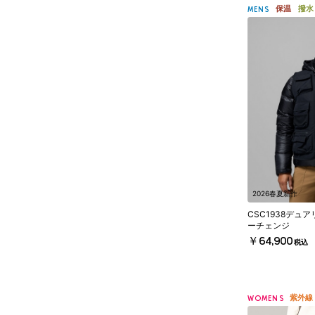
保温
撥水
MENS
2026春夏新作
CSC1938デュ
ーチェンジ
￥64,900
税込
紫外線
WOMENS