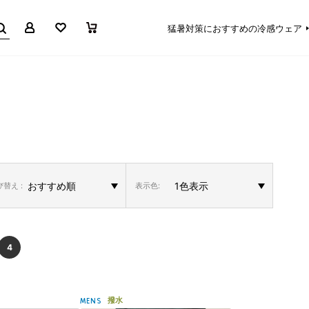
マイページ
お気に入り
買い物かご
猛暑対策におすすめの冷感ウェア
替え :
表示色:
4
撥水
MENS