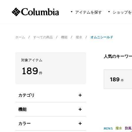
アイテムを探す
ショップを
ホーム
すべての商品
機能
撥水
オムニシールド
人気のキーワ
対象アイテム
189
件
189
件
カテゴリ
機能
カラー
撥水
防風
MENS