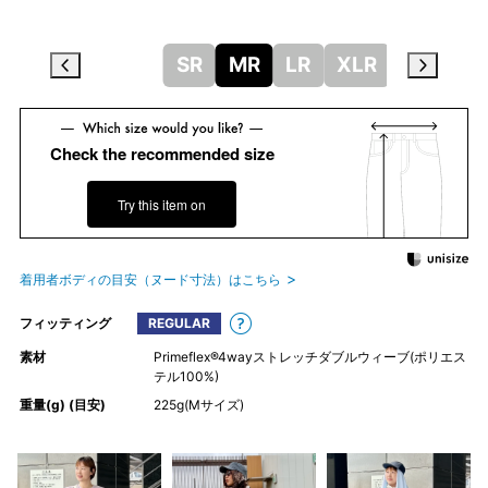
SR
MR
LR
XLR
Check the recommended size
Try this item on
着用者ボディの目安（ヌード寸法）はこちら
フィッティング
REGULAR
素材
Primeflex®4wayストレッチダブルウィーブ(ポリエス
テル100%)
重量(g) (目安)
225g(Mサイズ)