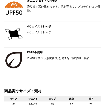
オムニシェイド UPF50
降り注ぐ紫外線をカット。肌を守るサンプロテクション機
能。
4ウェイストレッチ
4ウェイストレッチ
PFAS不使用
PFAS(有機フッ素化合物)を含まない撥水加工製品。
商品実寸サイズ・素材
サイズ
ウエスト
ヒップ
股上
股下
SR
68～79
93
22
70