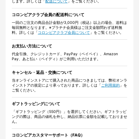
します。詳しくは「
配送について
」をご覧ください。
コロンビアクラブ会員の配送料について
一回のご注文の商品合計金額が3,000円（税込）以上の場合、送料は
毎回無料となります。※プラチナ会員様はご注文金額問わず送料無
料。詳しくは「
コロンビアクラブ会員について
」をご覧ください。
お支払い方法について
代金引換、クレジットカード、PayPay（ペイペイ）、Amazon
Pay、あと払い（ペイディ）がご利用いただけます。
キャンセル・返品・交換について
当オンラインストアにて購入された商品につきましては、弊社オンラ
インストアの規定により承っております。詳しくは「
ご利用規約
」を
ご覧ください。
ギフトラッピングについて
「ギフトラッピング（550円）」を選択してください。ギフトラッピ
ングの際は、商品の値札を外し、納品伝票に金額を記載しておりませ
ん。
コロンビアカスタマーサポート（FAQ）