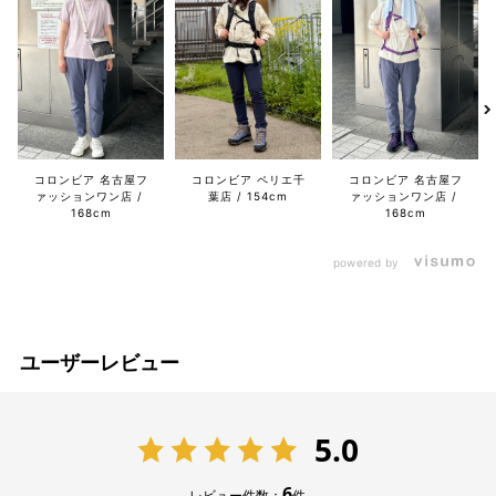
コロンビア 名古屋フ
コロンビア ペリエ千
コロンビア 名古屋フ
ァッションワン店
葉店
154cm
ァッションワン店
168cm
168cm
powered by
ユーザーレビュー
5.0
6
レビュー件数：
件