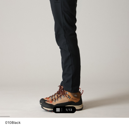
1
/
13
1
010Black