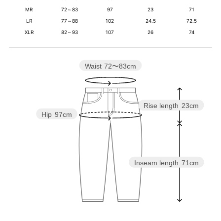
MR
72～83
97
23
71
LR
77～88
102
24.5
72.5
XLR
82～93
107
26
74
Waist
72〜83cm
Rise length
23cm
Hip
97cm
Inseam length
71cm