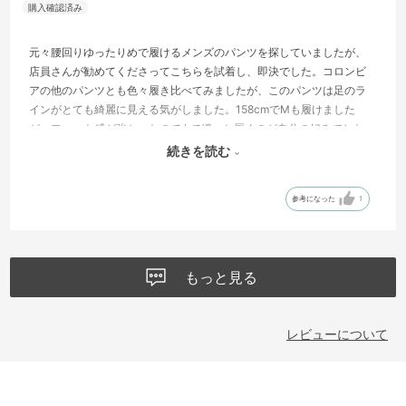
元々腰回りゆったりめで履けるメンズのパンツを探していましたが、
店員さんが勧めてくださってこちらを試着し、即決でした。コロンビ
アの他のパンツとも色々履き比べてみましたが、このパンツは足のラ
インがとても綺麗に見える気がしました。158cmでMも履けました
が、フィット感が強かったので Lで緩っと履くのが自分の好みでした。
早速クライミングで履いていますが、足さばきもよく、とても快適で
続きを読む
す。登山にも使おうと思っています。
参考になった
1
もっと見る
レビューについて