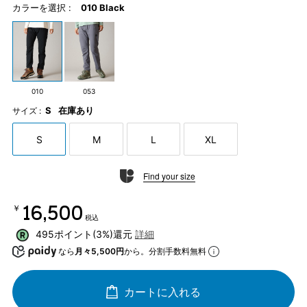
カラーを選択 :
010 Black
010
053
S
在庫あり
サイズ :
S
M
L
XL
Find your size
￥16,500
税込
495ポイント(3%)還元
詳細
なら
月々5,500円
から。分割手数料無料
カートに入れる