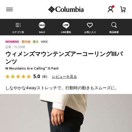
カテゴリ別
SALE
LINE通知
お気に入り
商品検索
WOMENS
紫外線
撥水
HIKE
品番 :
PL3398
ウィメンズマウンテンズアーコーリングIIIパ
ンツ
W Mountains Are Calling™ III Pant
5.0
（6）
レビューを見る
しなやかな4wayストレッチで、行動時の動きもスムーズに。