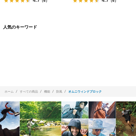
4.7
4.7
（6）
（6）
人気のキーワード
ホーム
すべての商品
機能
防風
オムニウィンドブロック