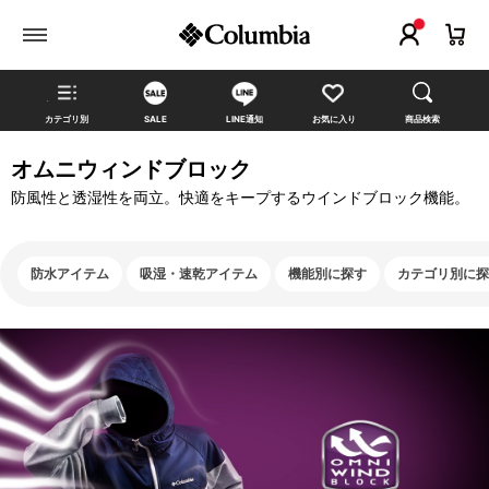
カテゴリ別
SALE
LINE通知
お気に入り
商品検索
オムニウィンドブロック
防風性と透湿性を両立。快適をキープするウインドブロック機能。
防水アイテム
吸湿・速乾アイテム
機能別に探す
カテゴリ別に探