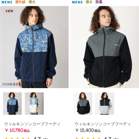
紫外線
撥水
撥水
防風
MENS
MENS
2026春夏新作
ウィルキンソンコーブフーディ
ウィルキンソンコーブフーディ
￥10,780
￥15,400
税込
税込