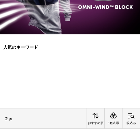
人気のキーワード
2
件
おすすめ順
1色表示
絞込み