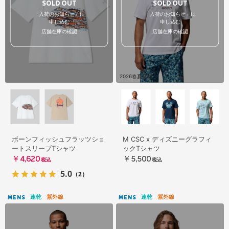
SOLD OUT
SOLD OUT
「入荷のお知らせ」に
「入荷のお知らせ」に
申し込む
申し込む
店舗在庫の確認
店舗在庫の確認
2026春夏新作
ボーンフィッシュフラッツショ
M CSC x ディズニーグラフィ
ートスリーブTシャツ
ックTシャツ
￥4,620
￥5,500
税込
税込
5.0
（2）
速乾
紫外線
速乾
紫外線
MENS
MENS