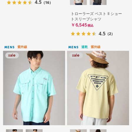
4.5
（16）
トローラーズ ベスト II ショー
トスリーブシャツ
￥6,545
税込
4.5
（2）
紫外線
速乾
紫外線
MENS
MENS