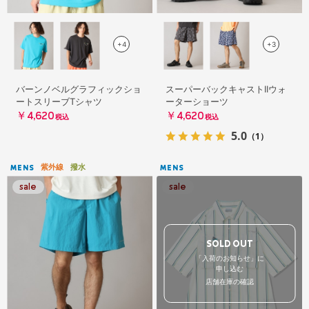
+4
+3
バーンノベルグラフィックショ
スーパーバックキャストIIウォ
ートスリーブTシャツ
ーターショーツ
￥4,620
￥4,620
税込
税込
5.0
（1）
紫外線
撥水
MENS
MENS
SOLD OUT
「入荷のお知らせ」に
申し込む
店舗在庫の確認