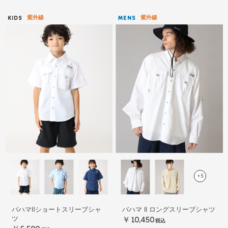
紫外線
紫外線
KIDS
MENS
+5
バハマⅡショートスリーブシャ
バハマ II ロングスリーブシャツ
ツ
￥10,450
税込