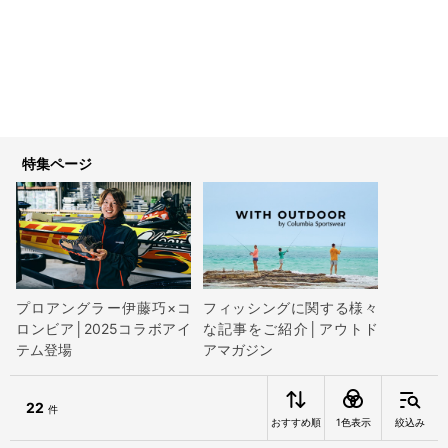
特集ページ
プロアングラー伊藤巧×コ
フィッシングに関する様々
ロンビア│2025コラボアイ
な記事をご紹介│アウトド
テム登場
アマガジン
22
件
おすすめ順
1色表示
絞込み