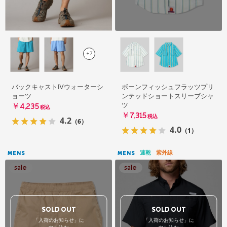
+7
バックキャストIVウォーターシ
ボーンフィッシュフラッツプリ
ョーツ
ンテッドショートスリーブシャ
ツ
￥4,235
税込
￥7,315
税込
4.2
（6）
4.0
（1）
速乾
紫外線
MENS
MENS
SOLD OUT
SOLD OUT
「入荷のお知らせ」に
「入荷のお知らせ」に