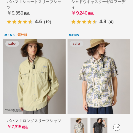
バハマ II ショートスリーブシャ
シャドウキャスターゼロフーデ
ツ
ィ
￥9,350
￥9,240
税込
税込
4.6
4.3
（19）
（4）
紫外線
MENS
MENS
2026春夏新作
バハマ II ロングスリーブシャツ
￥7,315
+4
税込