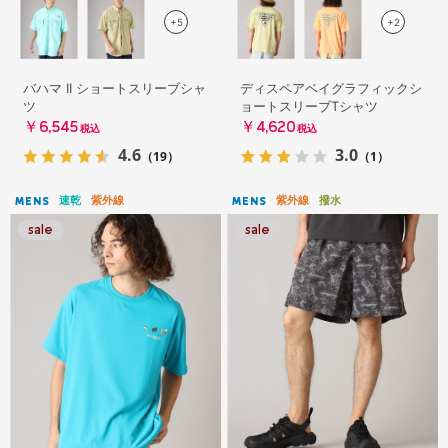
+5
+2
バハマ II ショートスリーブシャ
ディスペアベイグラフィックシ
ツ
ョートスリーブTシャツ
￥6,545
￥4,620
税込
税込
4.6
3.0
（19）
（1）
速乾
紫外線
紫外線
撥水
MENS
MENS