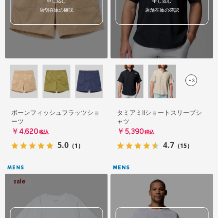
申し込む
申し込む
店舗在庫の確認
店舗在庫の確認
+3
ボーンフィッシュフラッツショ
タミアミIIショートスリーブシ
ーツ
ャツ
￥4,620
￥5,390
税込
税込
5.0
4.7
（1）
（15）
MENS
MENS