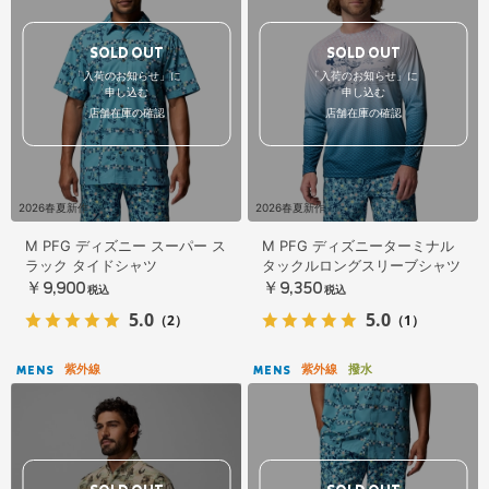
SOLD OUT
SOLD OUT
「入荷のお知らせ」に
「入荷のお知らせ」に
申し込む
申し込む
店舗在庫の確認
店舗在庫の確認
2026春夏新作
2026春夏新作
M PFG ディズニー スーパー ス
M PFG ディズニーターミナル
ラック タイドシャツ
タックルロングスリーブシャツ
￥9,900
￥9,350
税込
税込
5.0
5.0
（2）
（1）
紫外線
紫外線
撥水
MENS
MENS