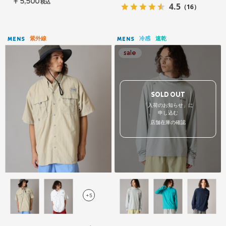
￥5,500
税込
4.5
（16）
紫外線
冷感
速乾
MENS
MENS
SOLD OUT
「入荷のお知らせ」に
申し込む
店舗在庫の確認
+5