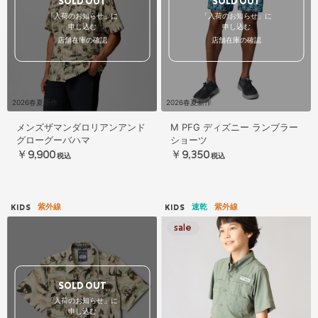
SOLD OUT
SOLD OUT
「入荷のお知らせ」に
「入荷のお知らせ」に
申し込む
申し込む
店舗在庫の確認
店舗在庫の確認
2026春夏新作
2026春夏新作
メンズザマンダロリアンアンド
M PFG ディズニー ランブラー
グローグーバハマ
ショーツ
￥9,900
￥9,350
税込
税込
紫外線
速乾
紫外線
KIDS
KIDS
SOLD OUT
「入荷のお知らせ」に
申し込む