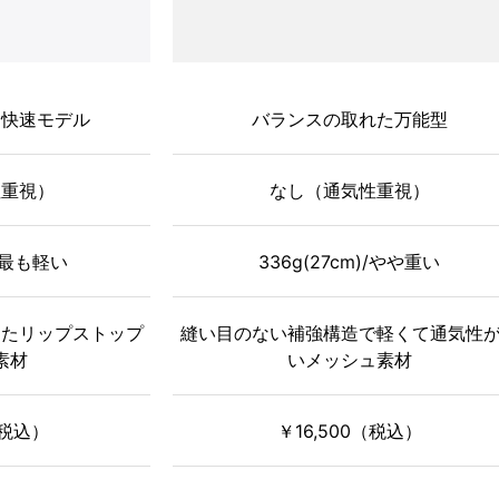
・快速モデル
バランスの取れた万能型
性重視）
なし（通気性重視）
 /最も軽い
336g(27cm)/やや重い
したリップストップ
縫い目のない補強構造で軽くて通気性
素材
いメッシュ素材
（税込）
￥16,500（税込）