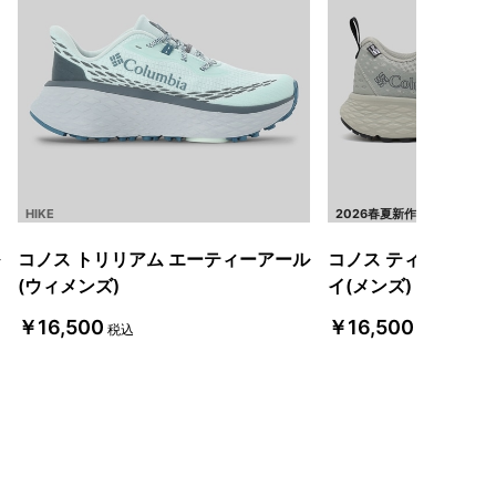
HIKE
2026春夏新作
コノス トリリアム エーティーアール
コノス ティーアール
(ウィメンズ)
イ(メンズ)
￥16,500
￥16,500
税込
税込