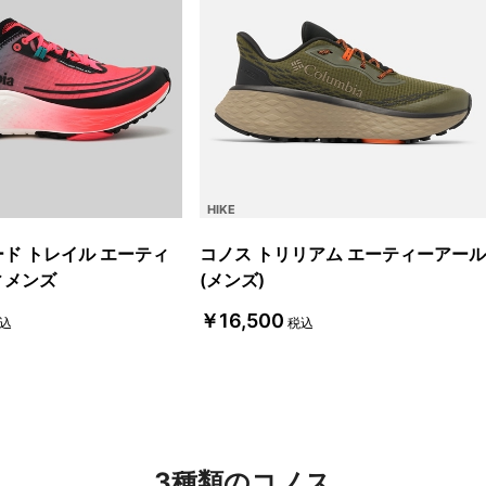
HIKE
ード トレイル エーティ
コノス トリリアム エーティーアール
ィメンズ
(メンズ)
￥16,500
込
税込
3種類のコノス