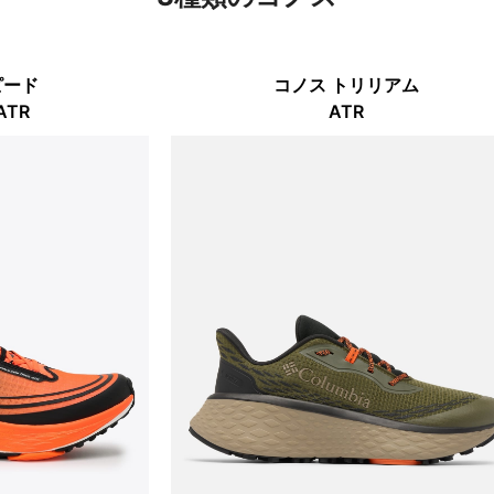
ピード
コノス トリリアム
ATR
ATR