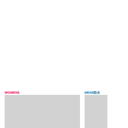
WOMENS
MENS
防水