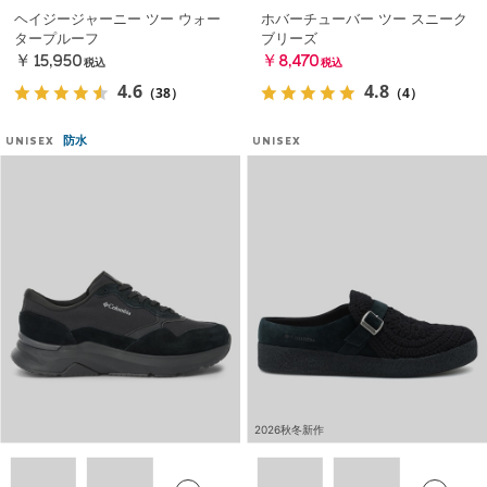
ヘイジージャーニー ツー ウォー
ホバーチューバー ツー スニーク
タープルーフ
ブリーズ
￥15,950
￥8,470
税込
税込
4.6
4.8
（38）
（4）
防水
UNISEX
UNISEX
2026秋冬新作