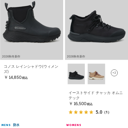
2026秋冬新作
2026秋冬新作
コノス レインシャドウ(ウィメン
ズ)
+2
￥14,850
税込
イーストサイド チャッカ オムニ
テック
￥16,500
税込
5.0
（1）
防水
MENS
WOMENS