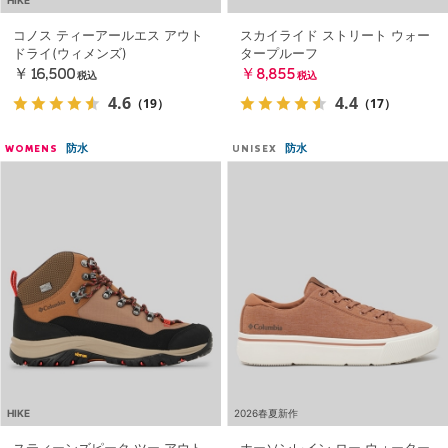
HIKE
コノス ティーアールエス アウト
スカイライド ストリート ウォー
ドライ(ウィメンズ)
タープルーフ
￥16,500
￥8,855
税込
税込
4.6
4.4
（19）
（17）
防水
防水
WOMENS
UNISEX
HIKE
2026春夏新作