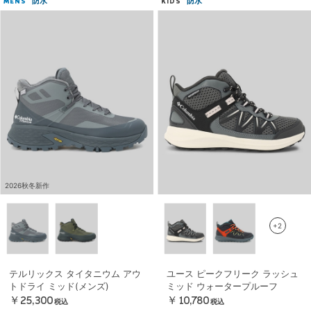
防水
防水
MENS
KIDS
2026秋冬新作
+2
テルリックス タイタニウム アウ
ユース ピークフリーク ラッシュ
トドライ ミッド(メンズ)
ミッド ウォータープルーフ
￥25,300
￥10,780
税込
税込