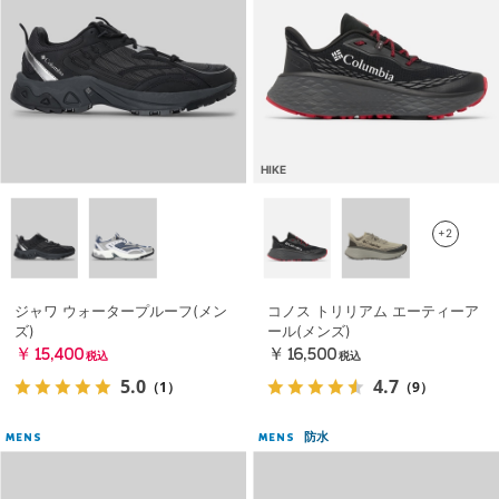
HIKE
+2
ジャワ ウォータープルーフ(メン
コノス トリリアム エーティーア
ズ)
ール(メンズ)
￥15,400
￥16,500
税込
税込
5.0
4.7
（1）
（9）
防水
MENS
MENS