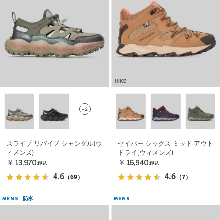
HIKE
+2
スライブ リバイブ シャンダル(ウ
セイバー シックス ミッド アウト
ィメンズ)
ドライ(ウィメンズ)
￥13,970
￥16,940
税込
税込
4.6
4.6
（69）
（7）
防水
MENS
MENS