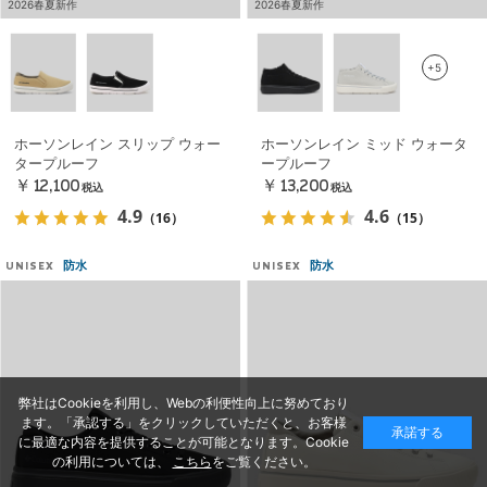
2026春夏新作
2026春夏新作
+5
ホーソンレイン スリップ ウォー
ホーソンレイン ミッド ウォータ
タープルーフ
ープルーフ
￥12,100
￥13,200
税込
税込
4.9
4.6
（16）
（15）
防水
防水
UNISEX
UNISEX
弊社はCookieを利用し、Webの利便性向上に努めており
ます。「承認する」をクリックしていただくと、お客様
承諾する
に最適な内容を提供することが可能となります。Cookie
の利用については、
こちら
をご覧ください。