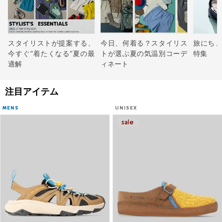
スタイリストが提案する、
今日、何着る？スタイリス
旅にち
今すぐ“着たくなる”夏の最
トが選ぶ夏の気温別コーデ
特集
適解
ィネート
注目アイテム
MENS
UNISEX