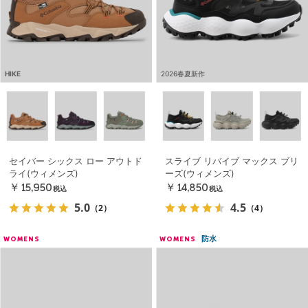
HIKE
2026春夏新作
セイバー シックス ロー アウトド
スライブ リバイブ マックス ブリ
ライ(ウィメンズ)
ーズ(ウィメンズ)
￥15,950
￥14,850
税込
税込
5.0
4.5
（2）
（4）
防水
WOMENS
WOMENS