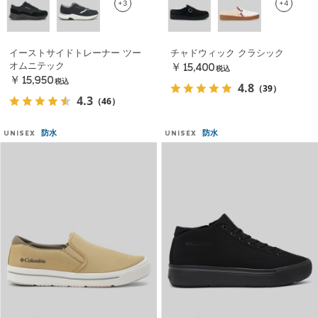
+3
+4
イーストサイドトレーナー ツー
チャドウィック クラシック
オムニテック
￥15,400
税込
￥15,950
税込
4.8
（39）
4.3
（46）
防水
防水
UNISEX
UNISEX