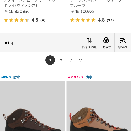
スティーンズピーク ツー アウト
ホーソンレイン ロー ウォーター
ドライ(ウィメンズ)
プルーフ
￥18,920
￥12,100
税込
税込
4.5
4.8
（4）
（17）
81
件
おすすめ順
1色表示
絞込み
1
2
防水
防水
MENS
WOMENS