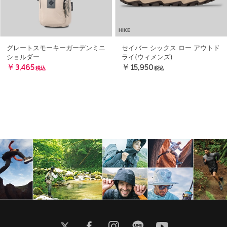
HIKE
グレートスモーキーガーデンミニ
セイバー シックス ロー アウトド
ショルダー
ライ(ウィメンズ)
￥3,465
￥15,950
税込
税込
twitter
facebook
instagram
line
youtube