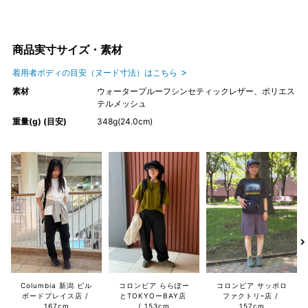
商品実寸サイズ・素材
着用者ボディの目安（ヌード寸法）はこちら
素材
ウォータープルーフシンセティックレザー、ポリエス
テルメッシュ
重量(g) (目安)
348g(24.0cm)
Columbia 新潟 ビル
コロンビア ららぽー
コロンビア サッポロ
ボードプレイス店
とTOKYOーBAY店
ファクトリｰ店
167cm
153cm
157cm