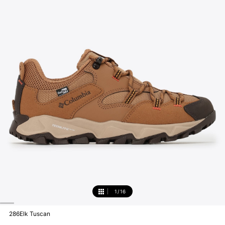
1
/
16
1
286Elk Tuscan