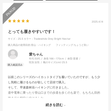
2025.4.14
とっても履きやすいです！
サイズ：25.5
カラー：Tradewinds Grey Bright Nectar
購入商品の使用目的
:登山・ハイキング
フィッティング
:ちょうど良い
愛ちゃん
年代:
50代
身長:
166～170cm
体型:
普通
性別:
女性
靴のサイズ(cm):
25.5
以前このシリーズのハイカットタイプを履いていたのですが、もう少
し気軽に履けるものが欲しくて店頭で購入。
そして、早速森林浴ハイキングに行きました。
道中電車に乗ったり登山口までの歩道を歩くのも楽で、もちろん目的
地までも軽快に歩けました。
色も薄いグレーで素敵で、街歩きでも良さそうです。また防水で透
続きを読む
湿、そして軽いので良いこと尽くめです。