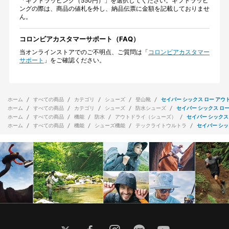
「ギフトラッピング（550円）」を選択してください。ギフトラッピ
ングの際は、商品の値札を外し、納品伝票に金額を記載しておりませ
ん。
コロンビアカスタマーサポート（FAQ）
当オンラインストアでのご不明点、ご質問は「
コロンビアカスタマー
サポート
」をご確認ください。
ホーム
すべての商品
カテゴリ
シューズ
登山靴
セイバー シックス ロー アウ
ホーム
すべての商品
カテゴリ
シューズ
防水シューズ
セイバー シックス ロ
ホーム
すべての商品
機能
防水
アウトドライ（シューズ）
セイバー シックス
ホーム
すべての商品
機能
シューズ機能
テックライトウルトラ
セイバー シッ
twitter
facebook
instagram
line
youtube