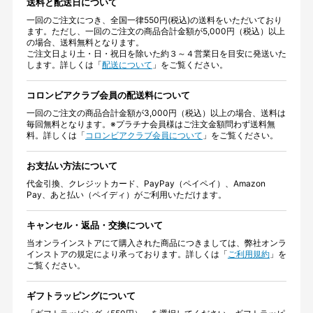
送料と配送日について
一回のご注文につき、全国一律550円(税込)の送料をいただいており
ます。ただし、一回のご注文の商品合計金額が5,000円（税込）以上
の場合、送料無料となります。
ご注文日より土・日・祝日を除いた約３～４営業日を目安に発送いた
します。詳しくは「
配送について
」をご覧ください。
コロンビアクラブ会員の配送料について
一回のご注文の商品合計金額が3,000円（税込）以上の場合、送料は
毎回無料となります。※プラチナ会員様はご注文金額問わず送料無
料。詳しくは「
コロンビアクラブ会員について
」をご覧ください。
お支払い方法について
代金引換、クレジットカード、PayPay（ペイペイ）、Amazon
Pay、あと払い（ペイディ）がご利用いただけます。
キャンセル・返品・交換について
当オンラインストアにて購入された商品につきましては、弊社オンラ
インストアの規定により承っております。詳しくは「
ご利用規約
」を
ご覧ください。
ギフトラッピングについて