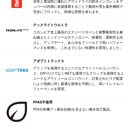
水性と透湿性に優れたアウトドライの防水メンブレンをア
ッパーの内側に直接接着することで風雨や雪を最外層部で
完全にブロックし、快適な状態を保ちます。
テックライトウルトラ
コロンビア史上最高のエナジーリターンと衝撃吸収性を兼
ね備えたミッドソールテクノロジー。軽量性・柔軟性も向
上し、アップデート。あらゆるフィールドで高いパフォー
マンスを発揮し、これまでにない快適性を実現しました。
アダプトトラックス
グリップを発揮するユニークなアウトソールコンバウン
ド。DRYだけでなくWETな環境でもグリップを発揮するユ
ニークなアウトソールコンパウンド。計算されたラグ配置
により地面に対し最適な接地を可能にし、高いトレイルパ
フォーマンスを実現。
PFAS不使用
PFAS(有機フッ素化合物)を含まない撥水加工製品。