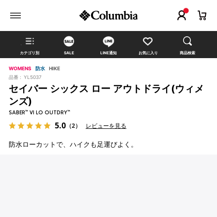
カテゴリ別
SALE
LINE通知
お気に入り
商品検索
WOMENS
防水
HIKE
品番 :
YL5037
セイバー シックス ロー アウトドライ(ウィメ
ンズ)
SABER™ VI LO OUTDRY™
5.0
（2）
レビューを見る
防水ローカットで、ハイクも足運びよく。