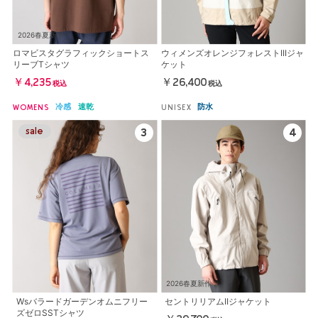
2026春夏新作
ロマビスタグラフィックショートス
ウィメンズオレンジフォレストIIIジャ
リーブTシャツ
ケット
￥4,235
￥26,400
税込
税込
冷感
速乾
防水
WOMENS
UNISEX
2026春夏新作
Wsバラードガーデンオムニフリー
セントリリアムIIジャケット
ズゼロSSTシャツ