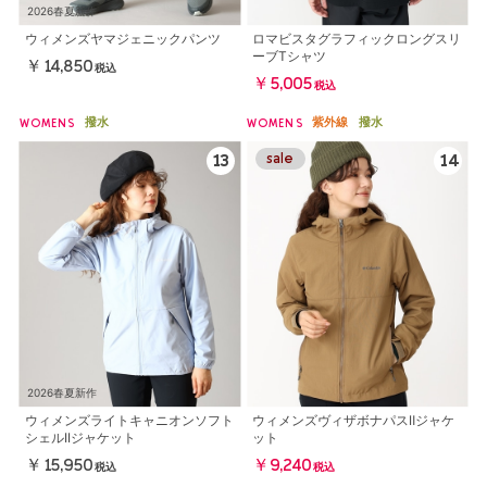
2026春夏新作
ウィメンズヤマジェニックパンツ
ロマビスタグラフィックロングスリ
ーブTシャツ
￥14,850
税込
￥5,005
税込
撥水
紫外線
撥水
WOMENS
WOMENS
2026春夏新作
ウィメンズライトキャニオンソフト
ウィメンズヴィザボナパスⅡジャケ
シェルIIジャケット
ット
￥15,950
￥9,240
税込
税込