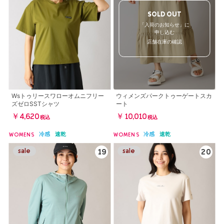
SOLD OUT
「入荷のお知らせ」に
申し込む
店舗在庫の確認
Wsトゥリースワローオムニフリー
ウィメンズパークトゥーゲートスカ
ズゼロSSTシャツ
ート
￥4,620
￥10,010
税込
税込
冷感
速乾
冷感
速乾
WOMENS
WOMENS