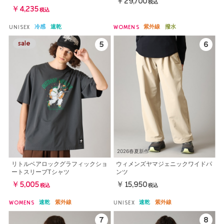
￥29,700
税込
￥4,235
税込
冷感
速乾
紫外線
撥水
UNISEX
WOMENS
2026春夏新作
リトルベアロックグラフィックショ
ウィメンズヤマジェニックワイドパ
ートスリーブTシャツ
ンツ
￥5,005
￥15,950
税込
税込
速乾
紫外線
速乾
紫外線
WOMENS
UNISEX