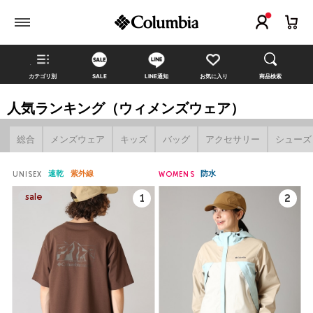
カテゴリ別
SALE
LINE通知
お気に入り
商品検索
人気ランキング（ウィメンズウェア）
総合
メンズウェア
キッズ
バッグ
アクセサリー
シューズ
速乾
紫外線
防水
UNISEX
WOMENS