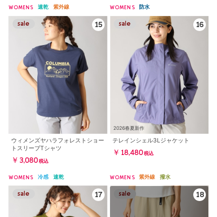
速乾
紫外線
防水
WOMENS
WOMENS
2026春夏新作
ウィメンズヤハラフォレストショー
テレインシェル3Lジャケット
トスリーブTシャツ
￥18,480
税込
￥3,080
税込
冷感
速乾
紫外線
撥水
WOMENS
WOMENS