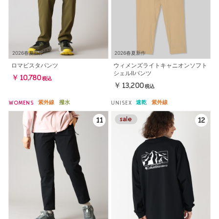
2026春夏新作
2026春夏新作
ロマビスタパンツ
ウィメンズライトキャニオンソフト
シェルIIパンツ
￥10,780
税込
￥13,200
税込
紫外線
撥水
速乾
紫外線
WOMENS
UNISEX