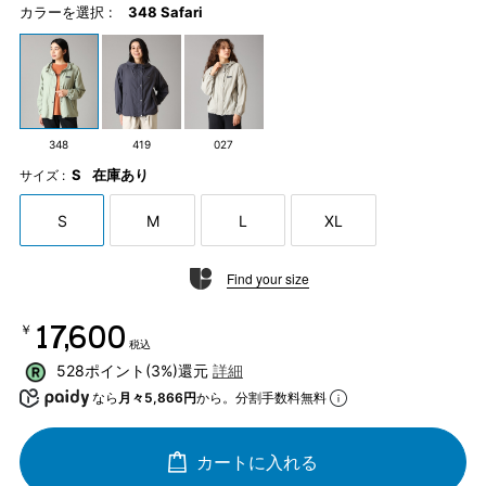
カラーを選択 :
348 Safari
348
419
027
S
在庫あり
サイズ :
S
M
L
XL
Find your size
￥17,600
税込
528ポイント(3%)還元
詳細
なら
月々5,866円
から。分割手数料無料
カートに入れる