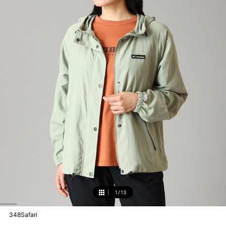
1
/
13
1
348Safari