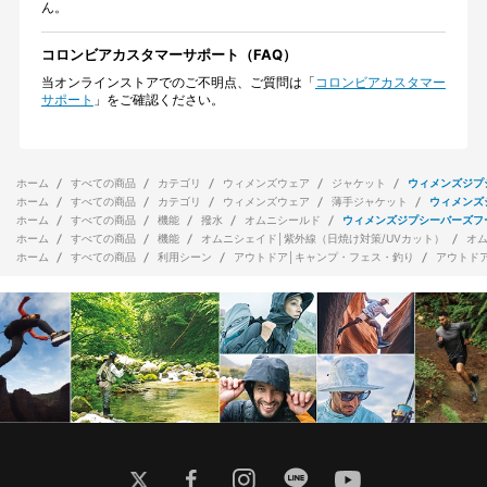
ん。
コロンビアカスタマーサポート（FAQ）
当オンラインストアでのご不明点、ご質問は「
コロンビアカスタマー
サポート
」をご確認ください。
ホーム
すべての商品
カテゴリ
ウィメンズウェア
ジャケット
ウィメンズジプ
ホーム
すべての商品
カテゴリ
ウィメンズウェア
薄手ジャケット
ウィメンズ
ホーム
すべての商品
機能
撥水
オムニシールド
ウィメンズジプシーバーズフ
ホーム
すべての商品
機能
オムニシェイド│紫外線（日焼け対策/UVカット）
オ
ホーム
すべての商品
利用シーン
アウトドア│キャンプ・フェス・釣り
アウトド
twitter
facebook
instagram
line
youtube