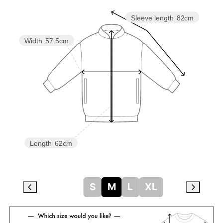
Sleeve length
82cm
Width
57.5cm
Length
62cm
S
M
L
XL