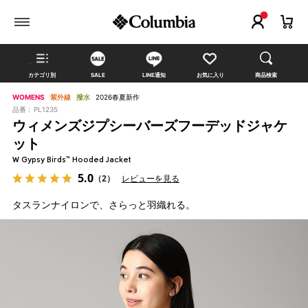
カテゴリ別
SALE
LINE通知
お気に入り
商品検索
WOMENS
紫外線
撥水
2026春夏新作
品番 :
PL1235
ウィメンズジプシーバーズフーデッドジャケ
ット
W Gypsy Birds™ Hooded Jacket
5.0
（2）
レビューを見る
タスランナイロンで、さらっと羽織れる。