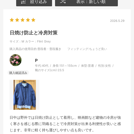
絞り込み
表示：新しい順
2026.5.29
日焼け防止と冷房対策
サイズ：M
カラー：Flint Grey
購入商品の使用目的
:普段着・普段履き
フィッティング
:ちょうど良い
P
年代:
40代
身長:
151～155cm
体型:
普通
性別:
女性
靴のサイズ(cm):
23.5
日中は野外では日焼け防止として着用し、映画館など建物の冷房が強
く寒さを感じる際に羽織ることで冷房対策が出来る利便性が良いと感
じます。非常に軽く持ち運びしやすい点も良いです。