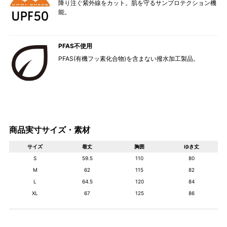
降り注ぐ紫外線をカット。肌を守るサンプロテクション機
能。
PFAS不使用
PFAS(有機フッ素化合物)を含まない撥水加工製品。
商品実寸サイズ・素材
サイズ
着丈
胸囲
ゆき丈
S
59.5
110
80
M
62
115
82
L
64.5
120
84
XL
67
125
86