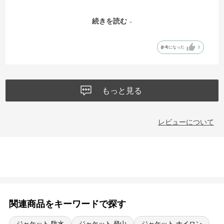
●ジャケットの2色の組み合わせは大変気にいりました。
続きを読む
●しかし問題はやはり試着出来ないネットでの購入の為、
参考になった
3
●今回ズボンとジャケットを同時に購入したのですが、
ズボンは既に1本持っていたため、全く同じ製品の{M}のズボンを2本注
文いたしました。
●そして同じこちらのジャケットも{M}を注文いたしました。
もっと見る
しかしこのジャケット{M}は「アメリカ規格の{M}」かなと思うほど大
きく、両手が途中までしか出てこないのと、丈も長く、胴回りもすご
く恰幅の言いジャケットでした。
レビューについて
●私のサイズ：Mではなく、Sの様です。再度(S)を購入したいと思いま
す。
関連商品をキーワードで探す
ジャケット 防水
ジャケット 登山
ジャケット ナイロン