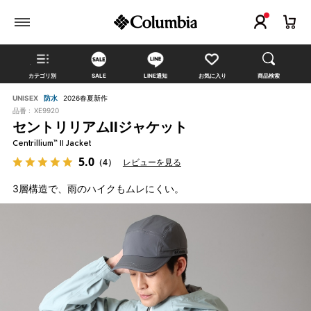
カテゴリ別
SALE
LINE通知
お気に入り
商品検索
UNISEX
防水
2026春夏新作
品番 :
XE9920
セントリリアムIIジャケット
Centrillium™ II Jacket
5.0
（4）
レビューを見る
3層構造で、雨のハイクもムレにくい。