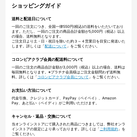
ショッピングガイド
送料と配送日について
一回のご注文につき、全国一律550円(税込)の送料をいただいており
ます。ただし、一回のご注文の商品合計金額が5,000円（税込）以上
の場合、送料無料となります。
ご注文日より土・日・祝日を除いた約３～４営業日を目安に発送いた
します。詳しくは「
配送について
」をご覧ください。
コロンビアクラブ会員の配送料について
一回のご注文の商品合計金額が3,000円（税込）以上の場合、送料は
毎回無料となります。※プラチナ会員様はご注文金額問わず送料無
料。詳しくは「
コロンビアクラブ会員について
」をご覧ください。
お支払い方法について
代金引換、クレジットカード、PayPay（ペイペイ）、Amazon
Pay、あと払い（ペイディ）がご利用いただけます。
キャンセル・返品・交換について
当オンラインストアにて購入された商品につきましては、弊社オンラ
インストアの規定により承っております。詳しくは「
ご利用規約
」を
ご覧ください。