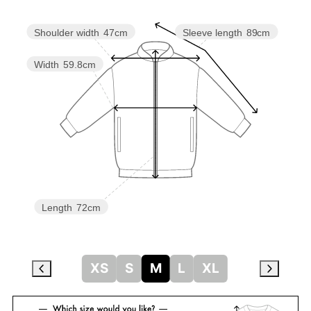
Shoulder width
47cm
Sleeve length
89cm
Width
59.8cm
Length
72cm
XS
S
M
L
XL