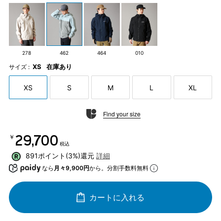
278
462
464
010
XS
在庫あり
サイズ :
XS
S
M
L
XL
Find your size
￥29,700
税込
891ポイント(3%)還元
詳細
なら
月々9,900円
から。分割手数料無料
カートに入れる