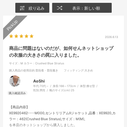
絞り込み
表示：新しい順
2026.6.13
商品に問題はないのだが、如何せんネットショップ
の衣服の大きさの罠に入りました。
サイズ：M
カラー：Crushed Blue Stratus
購入商品の使用目的
:普段着・普段履き
フィッティング
:大きめ
AoShi
年代:
70代～
身長:
166～170cm
体型:
痩せ型
性別:
男性
靴のサイズ(cm):
25
【商品内容】
XE9920462----M000,セントリリアムIIジャケット,品番：XE9920,カ
ラー：462(Crushed Blue Stratus),サイズ：M(M),
を本店のネットショップから購入しました。