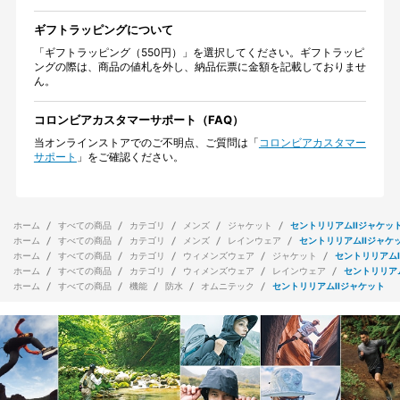
ギフトラッピングについて
「ギフトラッピング（550円）」を選択してください。ギフトラッピ
ングの際は、商品の値札を外し、納品伝票に金額を記載しておりませ
ん。
コロンビアカスタマーサポート（FAQ）
当オンラインストアでのご不明点、ご質問は「
コロンビアカスタマー
サポート
」をご確認ください。
ホーム
すべての商品
カテゴリ
メンズ
ジャケット
セントリリアムIIジャケッ
ホーム
すべての商品
カテゴリ
メンズ
レインウェア
セントリリアムIIジャケ
ホーム
すべての商品
カテゴリ
ウィメンズウェア
ジャケット
セントリリアムI
ホーム
すべての商品
カテゴリ
ウィメンズウェア
レインウェア
セントリリアム
ホーム
すべての商品
機能
防水
オムニテック
セントリリアムIIジャケット