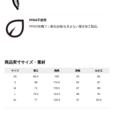
PFAS不使用
PFAS(有機フッ素化合物)を含まない撥水加工製品。
商品実寸サイズ・素材
サイズ
着丈
胸囲
肩幅
ゆき丈
XS
66.5
109
43
85
S
69
114.5
45
87
M
72
119.5
47
89
L
74.5
124.5
49
91
XL
77
129.5
51
93.5