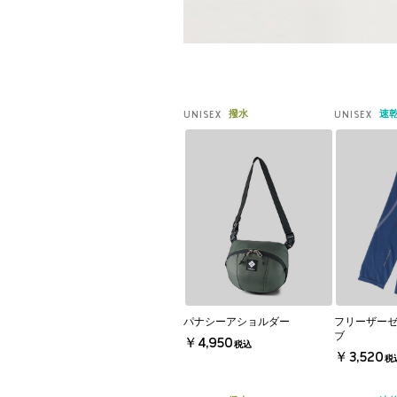
撥水
速
UNISEX
UNISEX
パナシーアショルダー
フリーザーゼ
ブ
￥4,950
税込
￥3,520
税