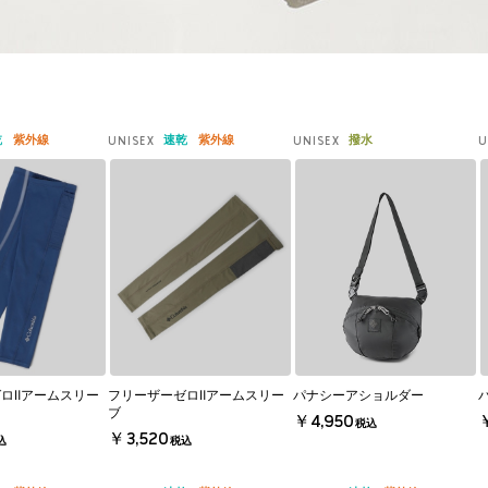
乾
紫外線
速乾
紫外線
撥水
UNISEX
UNISEX
U
ロⅡアームスリー
フリーザーゼロⅡアームスリー
パナシーアショルダー
ブ
￥4,950
税込
￥3,520
込
税込