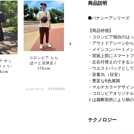
商品説明
■パナシーアシリーズ
【商品特徴】
・コロンビア独自のはっ
・アウトドアシーンから
・メインコンパートメン
・背面上部にスマートフ
コロンビア らら
ア サッ
コロンビア 名古
コロン
・左右付替えのできるシ
ぽーと沼津店
クトリｰ
屋ファッション
ぽー
・ウエストバッグとして
175cm
64cm
ワン店
168cm
1
・容量3L（目安）
・豊富な6色展開
・マルチカラーデザイン（01
powered by
・コロンビアオリジナルパタ
トは裁断箇所により柄の
テクノロジー