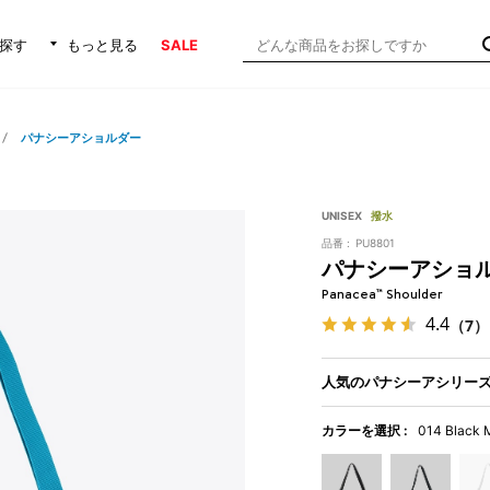
探す
もっと見る
SALE
パナシーアショルダー
UNISEX
撥水
品番 :
PU8801
パナシーアショ
Panacea™ Shoulder
4.4
（7）
人気のパナシーアシリー
カラーを選択 :
014 Black M