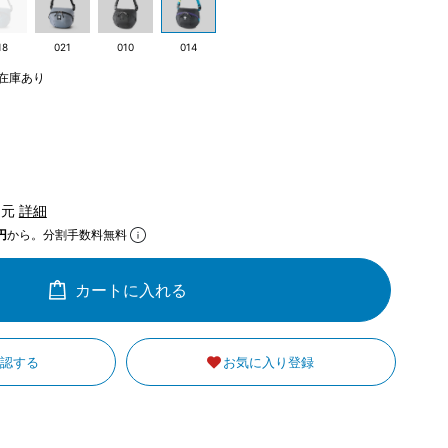
18
021
010
014
在庫あり
還元
詳細
円
から。分割手数料無料
カートに入れる
確認する
お気に入り登録