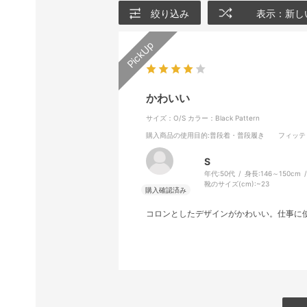
絞り込み
表示：新し
かわいい
サイズ：O/S
カラー：Black Pattern
購入商品の使用目的
:普段着・普段履き
フィッテ
S
年代:
50代
身長:
146～150cm
靴のサイズ(cm):
~23
コロンとしたデザインがかわいい。仕事に