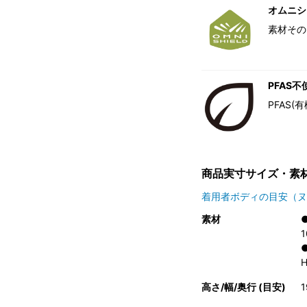
オムニシ
素材その
PFAS不
PFAS
商品実寸サイズ・素
着用者ボディの目安（ヌ
素材
高さ/幅/奥行 (目安)
1