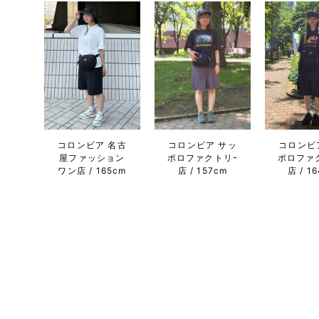
コロンビア 名古
コロンビア サッ
コロンビ
屋ファッション
ポロファクトリｰ
ポロファ
ワン店
165cm
店
157cm
店
1