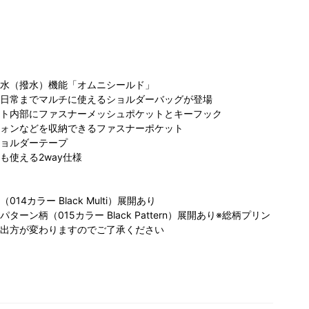
水（撥水）機能「オムニシールド」
日常までマルチに使えるショルダーバッグが登場
ト内部にファスナーメッシュポケットとキーフック
ォンなどを収納できるファスナーポケット
ビア らら
コロンビア 名古
コロンビア らら
Co
ョルダーテープ
と磐田店
屋ファッション
ぽーとTOKYOー
玉川
も使える2way仕様
60cm
ワン店
170cm
BAY店
173cm
4カラー Black Multi）展開あり
ーン柄（015カラー Black Pattern）展開あり※総柄プリン
出方が変わりますのでご了承ください