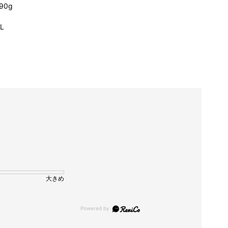
90g
L
大きめ