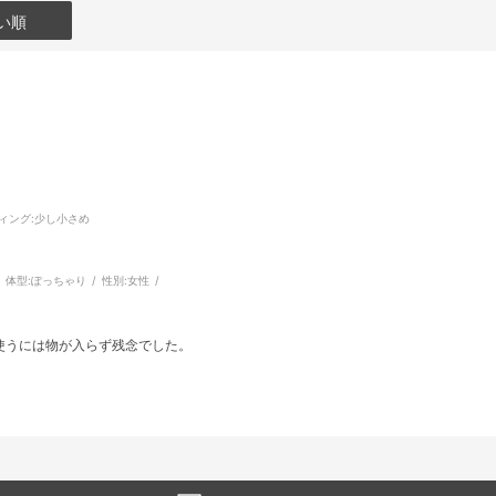
い順
ィング
:少し小さめ
体型:
ぽっちゃり
性別:
女性
使うには物が入らず残念でした。