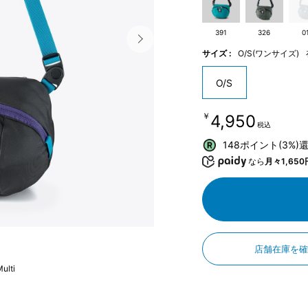
391
326
0
サイズ :
O/S(ワンサイズ)
O/S
￥4,950
税込
148ポイント(3%)
なら
月々1,650
店舗在庫を
ulti