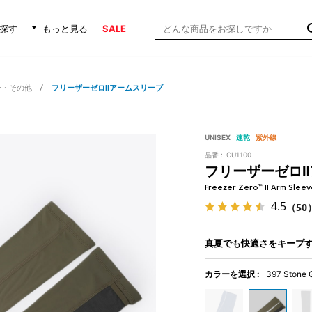
探す
もっと見る
SALE
ー・その他
フリーザーゼロⅡアームスリーブ
UNISEX
速乾
紫外線
品番 :
CU1100
フリーザーゼロ
Freezer Zero™ II Arm Sleev
4.5
（50
真夏でも快適さをキープ
カラーを選択 :
397 Stone 