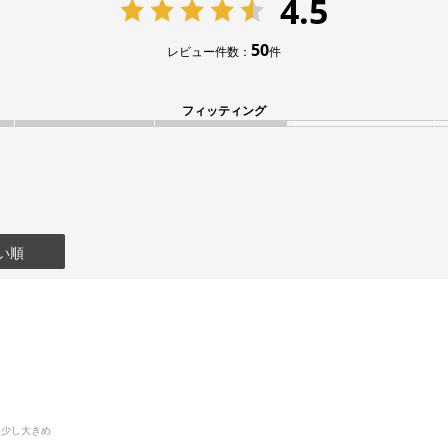
4.5
50
レビュー件数：
件
フィッティング
い順
:少し大きめ