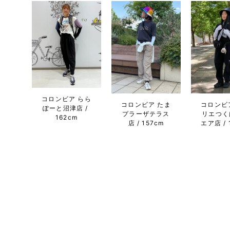
コロンビア らら
コロンビア たま
コロンビ
ぽーと沼津店
プラーザテラス
リエつく
162cm
店
157cm
エア店