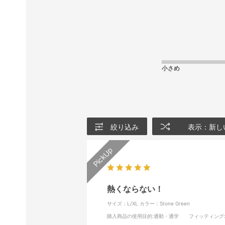
小さめ
絞り込み
表示：新し
熱くならない！
サイズ：L/XL
カラー：Stone Green
購入商品の使用目的
:通勤・通学
フィッティング