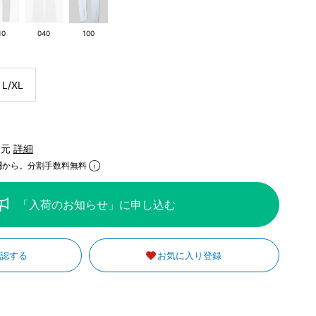
10
040
100
L/XL
還元
詳細
円
から。分割手数料無料
「入荷のお知らせ」に申し込む
確認する
お気に入り登録