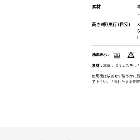
素材
高さ/幅/奥行 (目安)
洗濯表示：
素材：
本体：ポリエステル 10
使用後は放置せず速やかに洗濯
で下さい。 / 濡れたまま長