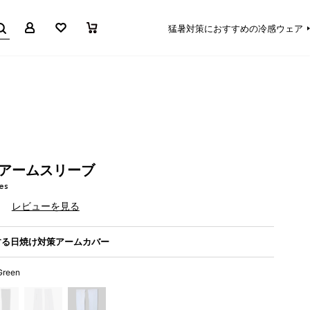
マイページ
お気に入り
買い物かご
猛暑対策におすすめの冷感ウェア
Ⅱアームスリーブ
es
）
レビューを見る
する日焼け対策アームカバー
Green