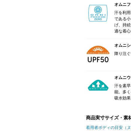
オムニフ
汗を利用
である小
げ、持続
適な着心
オムニシェ
降り注ぐ
オムニウ
汗を素早
能。多く
吸水効果
商品実寸サイズ・素
着用者ボディの目安（ヌ