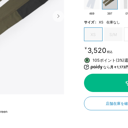
469
397
0
サイズ :
XS
在庫なし
XS
S/M
￥3,520
税込
105ポイント(3%)
なら
月々1,173
店舗在庫を
reen