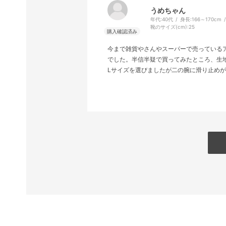
うめちゃん
年代:
40代
身長:
166～170cm
靴のサイズ(cm):
25
今まで雑貨やさんやスーパーで売っている
でした。半信半疑で買ってみたところ、生
Lサイズを選びましたが二の腕に滑り止め