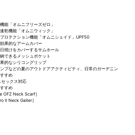
機能「オムニフリーズゼロ」
速乾機能「オムニウィック」
プロテクション機能「オムニシェイド」UPF50
効果的なアームカバー
日焼けをカバーするサムホール
納できるメッシュポケット
コ
ビア 小田
コロンビア らら
果的なシリコングリップ
コロンビア らら
ポ
店町田店
ぽーと磐田店
ぽーと磐田店
ンプなどの夏のアウトドアアクティビティ、日常のガーデニン
156cm
すすめ
ニセックス対応
すすめ
e OFZ Neck Scarf］
 II Neck Gaiter］