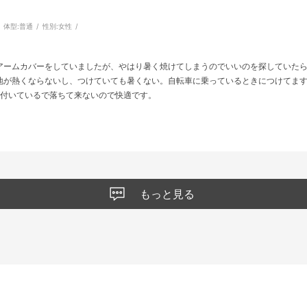
体型:
普通
性別:
女性
アームカバーをしていましたが、やはり暑く焼けてしまうのでいいのを探していた
地が熱くならないし、つけていても暑くない。自転車に乗っているときにつけてま
が付いているで落ちて来ないので快適です。
もっと見る