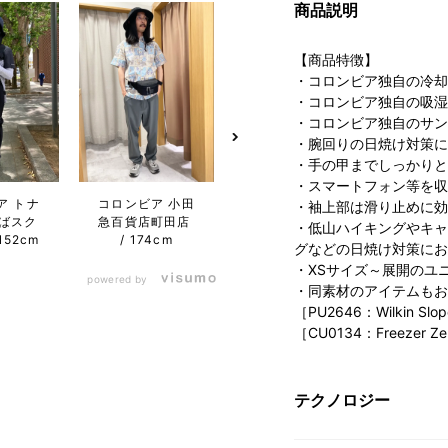
商品説明
【商品特徴】
・コロンビア独自の冷却
・コロンビア独自の吸湿
・コロンビア独自のサン
・腕回りの日焼け対策に
・手の甲までしっかりと
・スマートフォン等を収
ア トナ
コロンビア 小田
コロンビア たま
コロン
・袖上部は滑り止めに効
ばスク
急百貨店町田店
プラーザテラス
急百貨
・低山ハイキングやキャ
152cm
174cm
店
157cm
グなどの日焼け対策にお
・XSサイズ～展開のユ
powered by
・同素材のアイテムもお
［PU2646：Wilkin Slop
［CU0134：Freezer Zero
テクノロジー