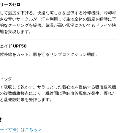
リーズゼロ
して温度を下げる。快適な涼しさを提供する冷却機能。冷却材
さな青いサークルが、汗を利用して生地全体の温度を瞬時に下
的なクーリングを提供。気温が高い状況においてもドライで快
地を実現します。
イド UPF50
紫外線をカット。肌を守るサンプロテクション機能。
ィック
く吸収して乾かす。サラっとした着心地を提供する吸湿速乾機
の複数繊維接点により、繊維間に毛細血管現象が発生。優れた
と蒸発散効果を発揮します。
材
ード寸法）はこちら