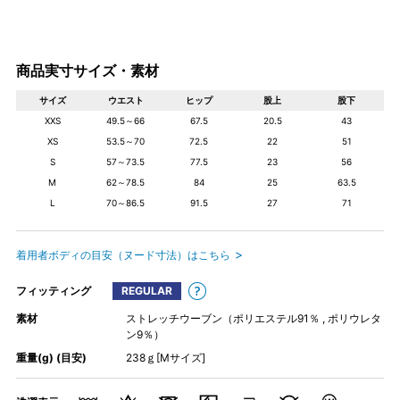
商品実寸サイズ・素材
サイズ
ウエスト
ヒップ
股上
股下
XXS
49.5～66
67.5
20.5
43
XS
53.5～70
72.5
22
51
S
57～73.5
77.5
23
56
M
62～78.5
84
25
63.5
L
70～86.5
91.5
27
71
着用者ボディの目安（ヌード寸法）はこちら
フィッティング
REGULAR
素材
ストレッチウーブン（ポリエステル91％ , ポリウレタ
ン9％）
重量(g) (目安)
238ｇ[Mサイズ]