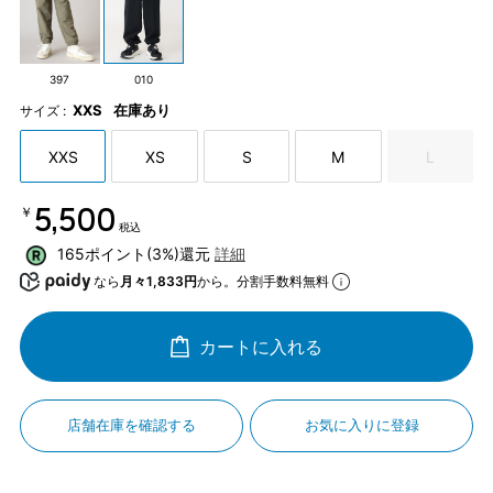
397
010
XXS
在庫あり
サイズ :
XXS
XS
S
M
L
￥5,500
税込
165ポイント(3%)還元
詳細
なら
月々1,833円
から。分割手数料無料
カートに入れる
店舗在庫を確認する
お気に入りに登録