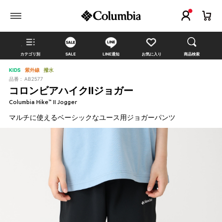
カテゴリ別
SALE
LINE通知
お気に入り
商品検索
KIDS
紫外線
撥水
品番 :
AB2577
コロンビアハイクⅡジョガー
Columbia Hike™ II Jogger
マルチに使えるベーシックなユース用ジョガーパンツ