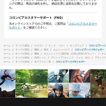
ングの際は、商品の値札を外し、納品伝票に金額を記載しておりませ
ん。
コロンビアカスタマーサポート（FAQ）
当オンラインストアでのご不明点、ご質問は「
コロンビアカスタマー
サポート
」をご確認ください。
ホーム
すべての商品
カテゴリ
キッズ・ベビー
キッズウェア
コロンビアハイ
ホーム
すべての商品
機能
撥水
オムニシールド
コロンビアハイクⅡジョガー
ホーム
すべての商品
機能
オムニシェイド│紫外線（日焼け対策/UVカット）
オ
ホーム
すべての商品
利用シーン
アウトドア│キャンプ・フェス・釣り
アウトド
ホーム
すべての商品
全アイテム一覧
コロンビアハイクⅡジョガー