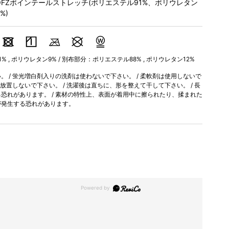
OFZポインテールストレッチ(ポリエステル91%、ポリウレタン
%)
 , ポリウレタン9% / 別布部分：ポリエステル88% , ポリウレタン12%
 / 蛍光増白剤入りの洗剤は使わないで下さい。 / 柔軟剤は使用しないで
間放置しないで下さい。 / 洗濯後は直ちに、形を整えて干して下さい。 / 長
恐れがあります。 / 素材の特性上、表面が着用中に擦られたり、揉まれた
が発生する恐れがあります。