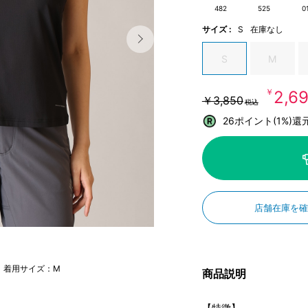
482
525
0
サイズ :
S
在庫なし
S
M
￥2,6
￥3,850
税込
26ポイント(1%)還
店舗在庫を
m 着用サイズ：M
商品説明
【特徴】