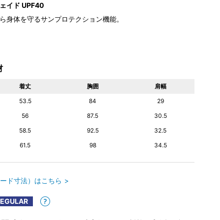
イド UPF40
ら身体を守るサンプロテクション機能。
材
着丈
胸囲
肩幅
53.5
84
29
56
87.5
30.5
58.5
92.5
32.5
61.5
98
34.5
ード寸法）はこちら
REGULAR