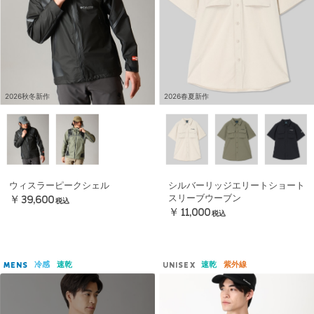
2026秋冬新作
2026春夏新作
ウィスラーピークシェル
シルバーリッジエリートショート
スリーブウーブン
￥39,600
税込
￥11,000
税込
冷感
速乾
速乾
紫外線
MENS
UNISEX