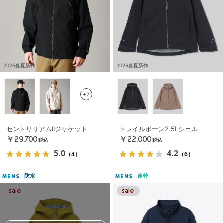
2026春夏新作
2026春夏新作
+2
セントリリアムIIジャケット
トレイルボーン2.5Lシェル
￥29,700
￥22,000
税込
税込
5.0
4.2
（4）
（6）
防水
速乾
MENS
MENS