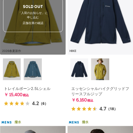
SOLD OUT
「入荷のお知らせ」に
申し込む
店舗在庫の確認
2026春夏新作
HIKE
トレイルボーン2.5Lシェル
エッセンシャルハイクグリッドフ
リースフルジップ
￥15,400
税込
￥6,160
税込
4.2
（6）
4.7
（18）
撥水
撥水
MENS
MENS