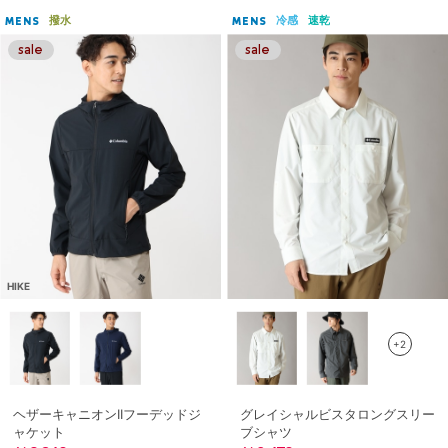
撥水
冷感
速乾
MENS
MENS
HIKE
+2
ヘザーキャニオンIIフーデッドジ
グレイシャルビスタロングスリー
ャケット
ブシャツ