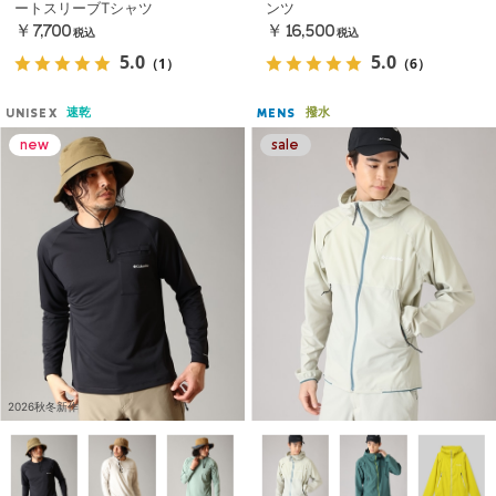
ートスリーブTシャツ
ンツ
￥7,700
￥16,500
税込
税込
5.0
5.0
（1）
（6）
速乾
撥水
UNISEX
MENS
2026秋冬新作