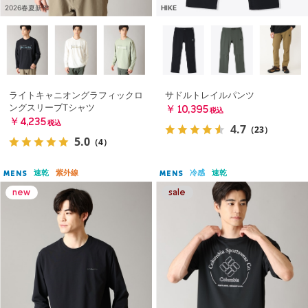
2026春夏新作
HIKE
ライトキャニオングラフィックロ
サドルトレイルパンツ
ングスリーブTシャツ
￥10,395
税込
￥4,235
税込
4.7
（23）
5.0
（4）
速乾
紫外線
冷感
速乾
MENS
MENS