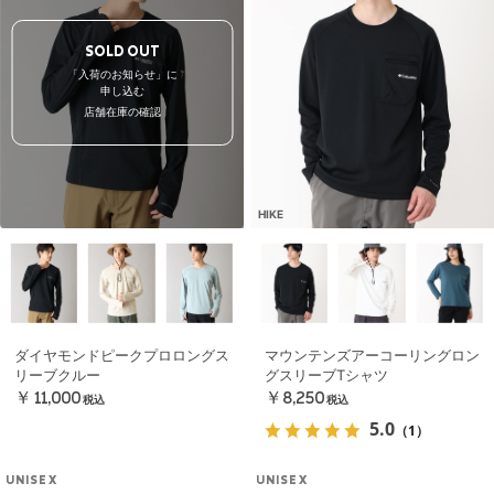
SOLD OUT
「入荷のお知らせ」に
申し込む
店舗在庫の確認
HIKE
ダイヤモンドピークプロロングス
マウンテンズアーコーリングロン
リーブクルー
グスリーブTシャツ
￥11,000
￥8,250
税込
税込
5.0
（1）
UNISEX
UNISEX