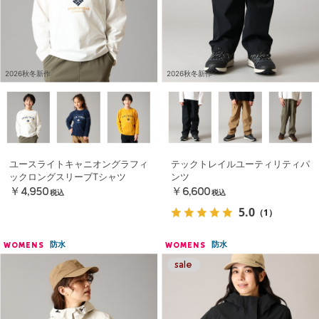
2026秋冬新作
2026秋冬新作
ユースライトキャニオングラフィ
テックトレイルユーティリティパ
ックロングスリーブTシャツ
ンツ
￥4,950
￥6,600
税込
税込
5.0
（1）
防水
防水
WOMENS
WOMENS