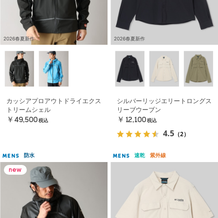
2026春夏新作
2026春夏新作
カッシアプロアウトドライエクス
シルバーリッジエリートロングス
トリームシェル
リーブウーブン
￥49,500
￥12,100
税込
税込
4.5
（2）
防水
速乾
紫外線
MENS
MENS