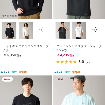
2026秋冬新作
+2
+3
ライトキャニオンロングスリーブ
グレイシャルビスタグラフィック
クルー
Tシャツ
￥6,050
￥4,235
税込
税込
5.0
（2）
速乾
紫外線
速乾
紫外線
MENS
MENS