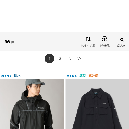
96
件
おすすめ順
1色表示
絞込み
1
2
防水
速乾
紫外線
MENS
MENS