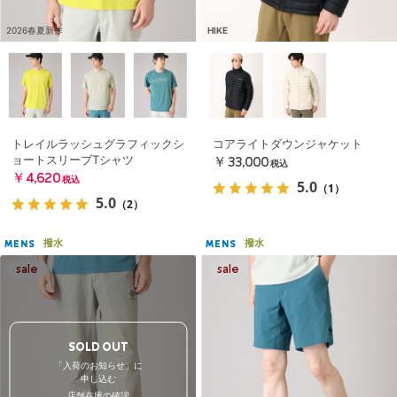
2026春夏新作
HIKE
トレイルラッシュグラフィックシ
コアライトダウンジャケット
ョートスリーブTシャツ
￥33,000
税込
￥4,620
税込
5.0
（1）
5.0
（2）
撥水
撥水
MENS
MENS
SOLD OUT
「入荷のお知らせ」に
申し込む
店舗在庫の確認