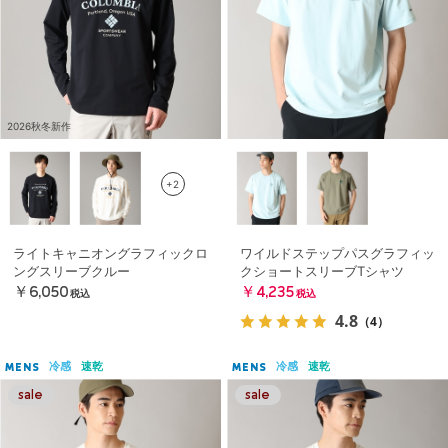
2026秋冬新作
+2
ライトキャニオングラフィックロ
ワイルドステップパスグラフィッ
ングスリーブクルー
クショートスリーブTシャツ
￥6,050
￥4,235
税込
税込
4.8
（4）
冷感
速乾
冷感
速乾
MENS
MENS