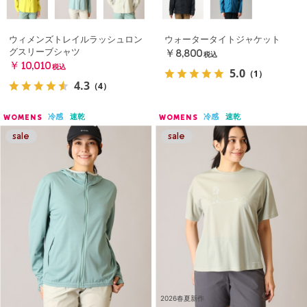
ウィメンズトレイルラッシュロン
ウォータータイトジャケット
グスリーブシャツ
￥8,800
税込
￥10,010
税込
5.0
（1）
4.3
（4）
冷感
速乾
冷感
速乾
WOMENS
WOMENS
2026春夏新作