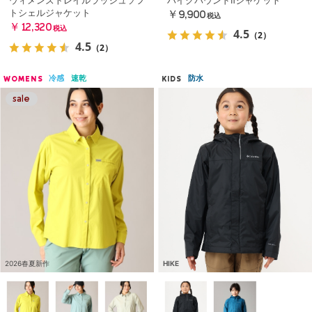
トシェルジャケット
￥9,900
税込
￥12,320
税込
4.5
（2）
4.5
（2）
冷感
速乾
防水
WOMENS
KIDS
2026春夏新作
HIKE