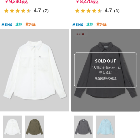
￥9,240
￥8,470
税込
税込
4.7
4.7
（7）
（3）
速乾
紫外線
速乾
紫外線
MENS
MENS
SOLD OUT
「入荷のお知らせ」に
申し込む
店舗在庫の確認