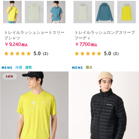
トレイルラッシュショートスリー
トレイルラッシュロングスリーブ
ブシャツ
フーディ
￥9,240
￥7,700
税込
税込
5.0
5.0
（2）
（2）
冷感
速乾
撥水
MENS
MENS