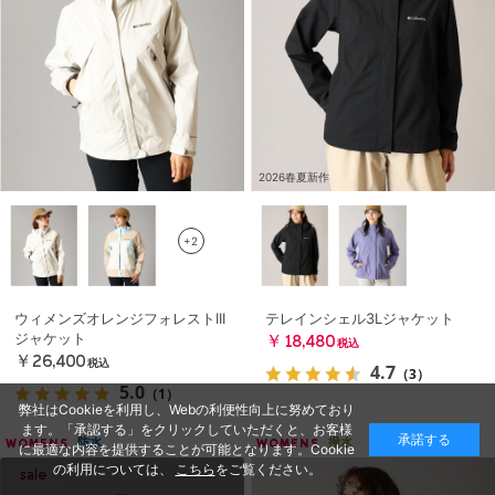
2026春夏新作
+2
ウィメンズオレンジフォレストIII
テレインシェル3Lジャケット
ジャケット
￥18,480
税込
￥26,400
税込
4.7
（3）
5.0
（1）
弊社はCookieを利用し、Webの利便性向上に努めており
ます。「承認する」をクリックしていただくと、お客様
承諾する
防水
撥水
WOMENS
WOMENS
に最適な内容を提供することが可能となります。Cookie
の利用については、
こちら
をご覧ください。