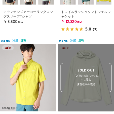
マウンテンズアーコーリングロン
トレイルラッシュソフトシェルジ
グスリーブTシャツ
ャケット
￥8,800
￥12,320
税込
税込
5.0
（3）
冷感
速乾
冷感
速乾
MENS
MENS
SOLD OUT
「入荷のお知らせ」に
申し込む
店舗在庫の確認
2026春夏新作