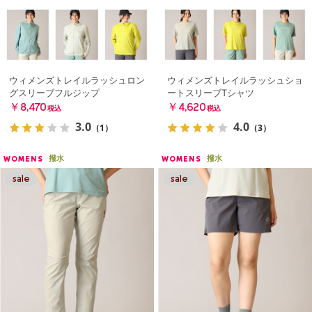
ウィメンズトレイルラッシュロン
ウィメンズトレイルラッシュショ
グスリーブフルジップ
ートスリーブTシャツ
￥8,470
￥4,620
税込
税込
3.0
4.0
（1）
（3）
撥水
撥水
WOMENS
WOMENS