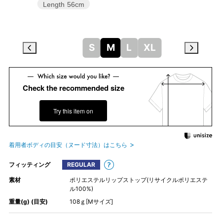
Length
56cm
S
M
L
XL
Check the recommended size
Try this item on
着用者ボディの目安（ヌード寸法）はこちら
フィッティング
REGULAR
素材
ポリエステルリップストップ(リサイクルポリエステ
ル100%)
重量(g) (目安)
108ｇ[Mサイズ]