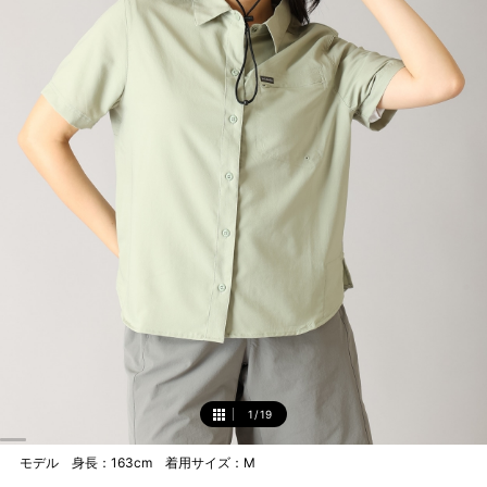
1
/
19
1
モデル 身長：163cm 着用サイズ：M