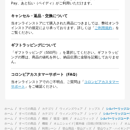
Pay、あと払い（ペイディ）がご利用いただけます。
キャンセル・返品・交換について
当オンラインストアにて購入された商品につきましては、弊社オンラ
インストアの規定により承っております。詳しくは「
ご利用規約
」を
ご覧ください。
ギフトラッピングについて
「ギフトラッピング（550円）」を選択してください。ギフトラッピ
ングの際は、商品の値札を外し、納品伝票に金額を記載しておりませ
ん。
コロンビアカスタマーサポート（FAQ）
当オンラインストアでのご不明点、ご質問は「
コロンビアカスタマー
サポート
」をご確認ください。
ホーム
すべての商品
カテゴリ
ウィメンズウェア
トップス
シルバーリッジユ
ホーム
すべての商品
カテゴリ
ウィメンズウェア
シャツ
シルバーリッジユー
ホーム
すべての商品
機能
吸湿・速乾
オムニウィック
シルバーリッジユーテ
ホーム
すべての商品
機能
オムニシェイド│紫外線（日焼け対策/UVカット）
オ
ホーム
すべての商品
利用シーン
登山用品・登山グッズ
登山ウェア・ハイキング