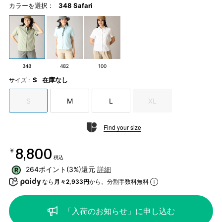
カラーを選択 :
348 Safari
348
482
100
S
在庫なし
サイズ :
S
M
L
XL
Find your size
￥8,800
税込
264ポイント(3%)還元
詳細
なら
月々2,933円
から。分割手数料無料
「入荷のお知らせ」に申し込む