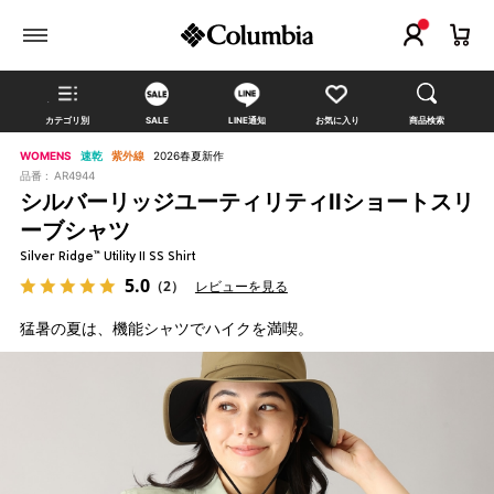
カテゴリ別
SALE
LINE通知
お気に入り
商品検索
WOMENS
速乾
紫外線
2026春夏新作
品番 :
AR4944
シルバーリッジユーティリティIIショートスリ
ーブシャツ
Silver Ridge™ Utility II SS Shirt
5.0
（2）
レビューを見る
猛暑の夏は、機能シャツでハイクを満喫。