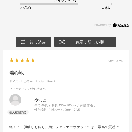
フィッティング
小さめ
大きめ
絞り込み
表示：新しい順
2026.4.24
着心地
サイズ：L
カラー：Ancient Fossil
フィッティング
:少し大きめ
やっこ
年代:
60代
身長:
156～160cm
体型:
普通
性別:
女性
靴のサイズ(cm):
24.5
軽くて、肌触りも良く、胸にファスナーポケットつき、最高の質感で