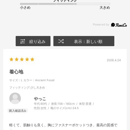
フィッティング
小さめ
大きめ
絞り込み
表示：新しい順
2026.4.24
着心地
サイズ：L
カラー：Ancient Fossil
フィッティング
:少し大きめ
やっこ
年代:
60代
身長:
156～160cm
体型:
普通
性別:
女性
靴のサイズ(cm):
24.5
軽くて、肌触りも良く、胸にファスナーポケットつき、最高の質感で