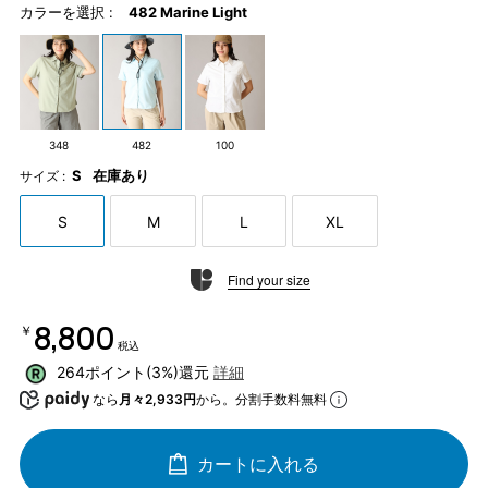
カラーを選択 :
482 Marine Light
348
482
100
S
在庫あり
サイズ :
S
M
L
XL
Find your size
￥8,800
税込
264ポイント(3%)還元
詳細
なら
月々2,933円
から。分割手数料無料
カートに入れる