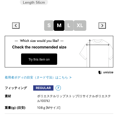
Length
56cm
S
M
L
XL
Check the recommended size
Try this item on
着用者ボディの目安（ヌード寸法）はこちら
フィッティング
REGULAR
素材
ポリエステルリップストップ(リサイクルポリエステ
ル100%)
重量(g) (目安)
108ｇ[Mサイズ]