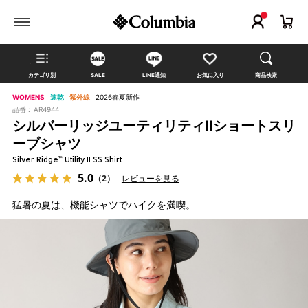
カテゴリ別
SALE
LINE通知
お気に入り
商品検索
WOMENS
速乾
紫外線
2026春夏新作
品番 :
AR4944
シルバーリッジユーティリティIIショートスリ
ーブシャツ
Silver Ridge™ Utility II SS Shirt
5.0
（2）
レビューを見る
猛暑の夏は、機能シャツでハイクを満喫。