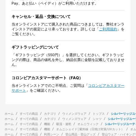
Pay、あと払い（ペイディ）がご利用いただけます。
キャンセル・返品・交換について
当オンラインストアにて購入された商品につきましては、弊社オンラ
インストアの規定により承っております。詳しくは「
ご利用規約
」を
ご覧ください。
ギフトラッピングについて
「ギフトラッピング（550円）」を選択してください。ギフトラッピ
ングの際は、商品の値札を外し、納品伝票に金額を記載しておりませ
ん。
コロンビアカスタマーサポート（FAQ）
当オンラインストアでのご不明点、ご質問は「
コロンビアカスタマー
サポート
」をご確認ください。
ホーム
すべての商品
カテゴリ
ウィメンズウェア
トップス
シルバーリッジユ
ホーム
すべての商品
カテゴリ
ウィメンズウェア
シャツ
シルバーリッジユー
ホーム
すべての商品
機能
吸湿・速乾
オムニウィック
シルバーリッジユーテ
ホーム
すべての商品
機能
オムニシェイド│紫外線（日焼け対策/UVカット）
オ
ホーム
すべての商品
利用シーン
登山用品・登山グッズ
登山ウェア・ハイキング