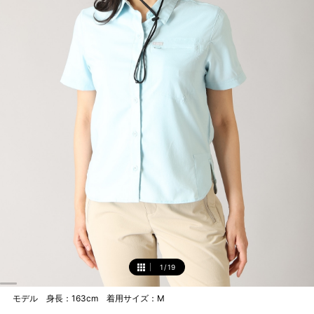
1
/
19
1
モデル 身長：163cm 着用サイズ：M