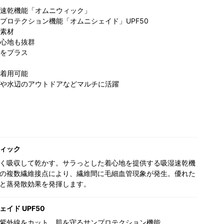
速乾機能「オムニウィック」
プロテクション機能「オムニシェイド」UPF50
素材
心地も抜群
をプラス
着用可能
や水辺のアウトドアなどマルチに活躍
ィック
く吸収して乾かす。サラっとした着心地を提供する吸湿速乾機
の複数繊維接点により、繊維間に毛細血管現象が発生。優れた
と蒸発散効果を発揮します。
イド UPF50
紫外線をカット。肌を守るサンプロテクション機能。