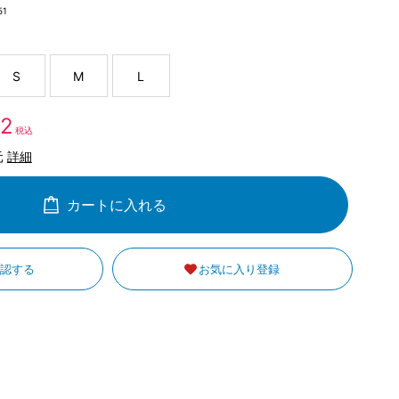
51
S
M
L
72
税込
元
詳細
カートに入れる
確認する
お気に入り登録