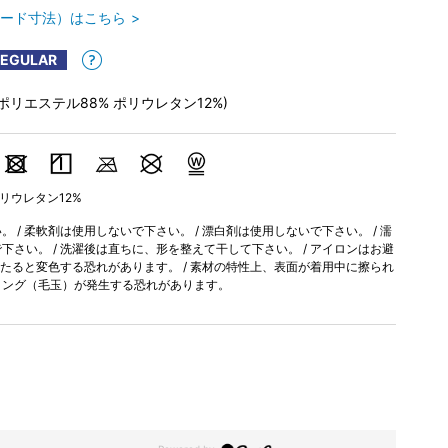
ード寸法）はこちら
REGULAR
(ポリエステル88% ポリウレタン12%)
ポリウレタン12%
 / 柔軟剤は使用しないで下さい。 / 漂白剤は使用しないで下さい。 / 濡
さい。 / 洗濯後は直ちに、形を整えて干して下さい。 / アイロンはお避
当たると変色する恐れがあります。 / 素材の特性上、表面が着用中に擦られ
リング（毛玉）が発生する恐れがあります。