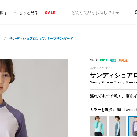
探す
もっと見る
SALE
ア
サンディショアロングスリーブサンガード
SALE
KIDS
速乾
紫外線
品番 :
AY0017
サンディショア
Sandy Shores™ Long Sleev
濡れてもすぐ乾く、夏あ
カラーを選択 :
551 Lavend