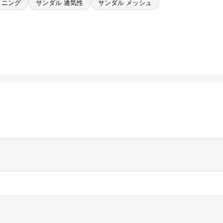
ョニング
サンダル 通気性
サンダル メッシュ