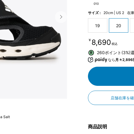
010
サイズ :
20cm | US 2
在
19
20
￥8,690
税込
260ポイント(3%)
なら
月々2,896
店舗在庫を
a Salt
商品説明