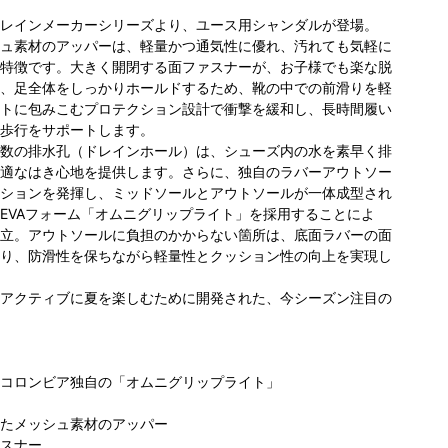
レインメーカーシリーズより、ユース用シャンダルが登場。
ュ素材のアッパーは、軽量かつ通気性に優れ、汚れても気軽に
特徴です。大きく開閉する面ファスナーが、お子様でも楽な脱
、足全体をしっかりホールドするため、靴の中での前滑りを軽
トに包みこむプロテクション設計で衝撃を緩和し、長時間履い
歩行をサポートします。
数の排水孔（ドレインホール）は、シューズ内の水を素早く排
適なはき心地を提供します。さらに、独自のラバーアウトソー
ションを発揮し、ミッドソールとアウトソールが一体成型され
EVAフォーム「オムニグリップライト」を採用することによ
立。アウトソールに負担のかからない箇所は、底面ラバーの面
り、防滑性を保ちながら軽量性とクッション性の向上を実現し
アクティブに夏を楽しむために開発された、今シーズン注目の
コロンビア独自の「オムニグリップライト」
たメッシュ素材のアッパー
スナー