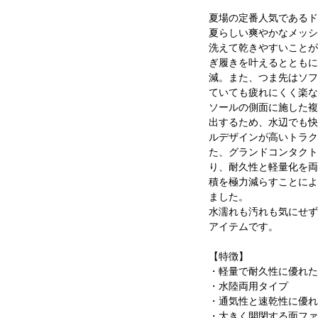
夏場の定番人気であるド
夏らしい爽やかなメッシ
洗えて乾きやすいことが
ぎ履きを叶えるとともに
減。また、つま先はソフ
ていても疲れにくく楽な
ソールの側面に施した複
出するため、水辺でも快
ルデザインが高いトラク
た、グランドコンタクト
り、耐久性と軽量化を両
積を極力減らすことによ
ました。
水濡れも汚れも気にせず
アイテムです。
【特徴】
・軽量で耐久性に優れた
・水陸両用タイプ
・通気性と速乾性に優れ
・大きく開閉する面ファ