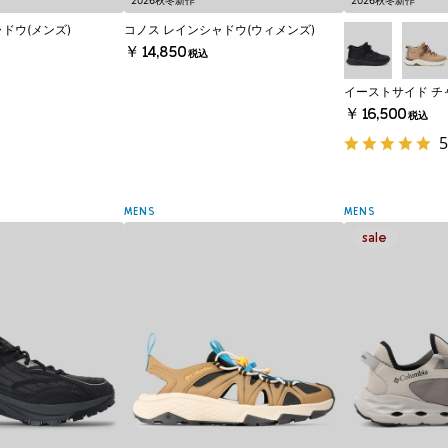
2026秋冬新作
2026秋冬新作
ドウ(メンズ)
コノス レインシャドウ(ウィメンズ)
￥14,850
税込
イーストサイド チ
￥16,500
税込
5
MENS
MENS