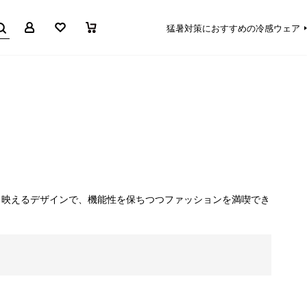
マイページ
お気に入り
買い物かご
猛暑対策におすすめの冷感ウェア
ー
も映えるデザインで、機能性を保ちつつファッションを満喫でき