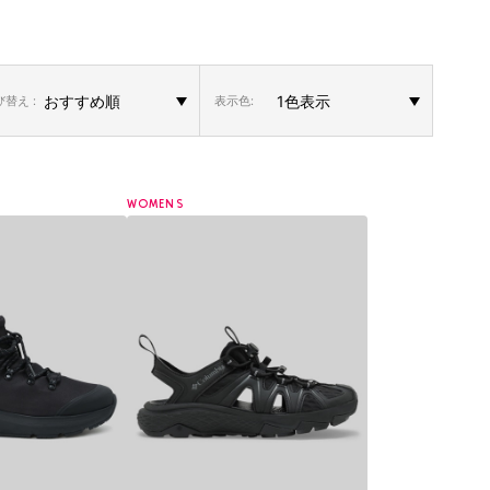
替え :
表示色:
WOMENS