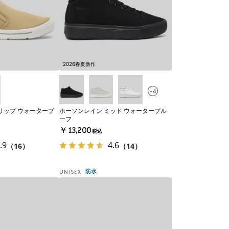
2026春夏新作
+4
リップ ウォータープ
ホーソンレイン ミッド ウォータープル
ーフ
￥13,200
税込
.9
4.6
（16）
（14）
防水
UNISEX