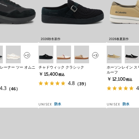
2026秋冬新作
2026春夏新作
+2
+3
レーナー ツー オムニ
チャドウィック クラシック
ホーソンレイン ス
ルーフ
￥15,400
税込
￥12,100
税込
4.8
（39）
4.3
4
（46）
防水
防水
UNISEX
UNISEX