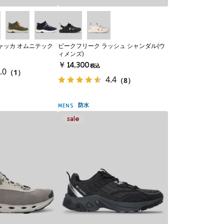
ャッカ オムニテック
ピークフリーク ラッシュ シャンダル(ウ
ィメンズ)
￥14,300
税込
.0
（1）
4.4
（8）
防水
MENS