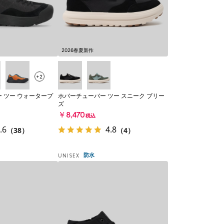
2026春夏新作
+2
 ツー ウォータープ
ホバーチューバー ツー スニーク ブリー
ズ
￥8,470
税込
.6
4.8
（38）
（4）
防水
UNISEX