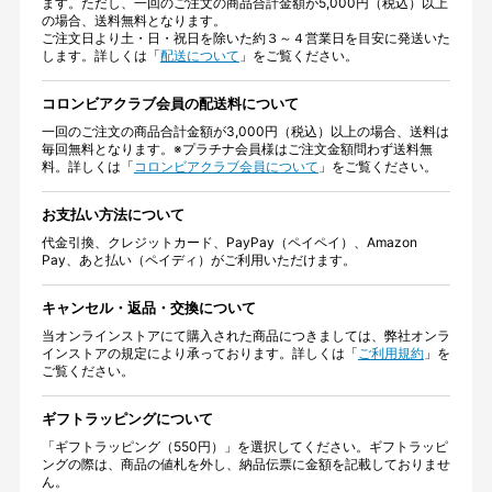
ます。ただし、一回のご注文の商品合計金額が5,000円（税込）以上
の場合、送料無料となります。
ご注文日より土・日・祝日を除いた約３～４営業日を目安に発送いた
します。詳しくは「
配送について
」をご覧ください。
コロンビアクラブ会員の配送料について
一回のご注文の商品合計金額が3,000円（税込）以上の場合、送料は
毎回無料となります。※プラチナ会員様はご注文金額問わず送料無
料。詳しくは「
コロンビアクラブ会員について
」をご覧ください。
お支払い方法について
代金引換、クレジットカード、PayPay（ペイペイ）、Amazon
Pay、あと払い（ペイディ）がご利用いただけます。
キャンセル・返品・交換について
当オンラインストアにて購入された商品につきましては、弊社オンラ
インストアの規定により承っております。詳しくは「
ご利用規約
」を
ご覧ください。
ギフトラッピングについて
「ギフトラッピング（550円）」を選択してください。ギフトラッピ
ングの際は、商品の値札を外し、納品伝票に金額を記載しておりませ
ん。