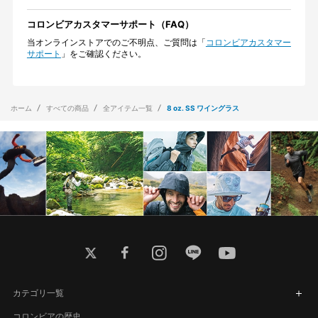
コロンビアカスタマーサポート（FAQ）
当オンラインストアでのご不明点、ご質問は「
コロンビアカスタマー
サポート
」をご確認ください。
ホーム
すべての商品
全アイテム一覧
8 oz. SS ワイングラス
twitter
facebook
instagram
line
youtube
カテゴリ一覧
コロンビアの歴史