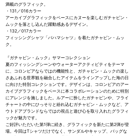
満載のグラフィック。
・131／016カラー
アーカイブグラフィックをベースにカヌーを楽しむガチャピン・
ムックを落とし込んだ躍動感あるデザイン。
・132／017カラー
フィッシングシャツ「バハマシャツ」を着たガチャピン・ムッ
ク。
『ガチャピン・ムック』サマーコレクション
夏のフィッシングシーンやウォーターアクティビティをテーマ
に、コロンビアならではの機能性と、ガチャピン・ムックの楽し
さあふれる世界観を融合したアイテムをラインアップした海の日
に向けた特別コレクションです。デザインは、コロンビアのアー
カイブグラフィックをベースに本コラボレーションのために特別
にアレンジを施しました。ルアーに扮したガチャピンや、フライ
チャートの中にひっそりと紛れ込むガチャピン・ムックなど、ア
ウトドアブランドならではの視点と遊び心を取り入れたグラフィ
ックが魅力です。
ご好評いただいた第1弾に続き、グラフィックを新たに第2弾が登
場。今回はTシャツだけでなく、サンダルやキャップ、バッグな