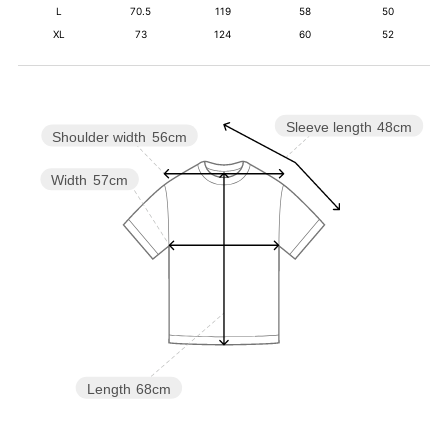
L
70.5
119
58
50
XL
73
124
60
52
Sleeve length
48cm
Shoulder width
56cm
Width
57cm
Length
68cm