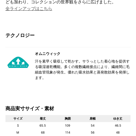
ども加わり、コレクションの世界観をさらに広げました。
全ラインアップはこちら
テクノロジー
オムニウィック
汗を素早く吸収して乾かす。サラっとした着心地を提供す
る吸湿速乾機能。多くの複数繊維接点により、繊維間に毛
細血管現象が発生。優れた吸水効果と蒸発散効果を発揮し
ます。
商品実寸サイズ・素材
サイズ
着丈
胸囲
肩幅
ゆき丈
S
65.5
109
54
46.5
M
68
114
56
48