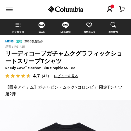
カテゴリ別
SALE
LINE通知
お気に入り
商品検索
MENS
速乾
2026春夏新作
品番 :
PG1425
リーディコーブガチャムクグラフィックショ
ートスリーブTシャツ
Reedy Cove™ Gachamukku Graphic SS Tee
4.7
（42）
レビューを見る
【限定アイテム】ガチャピン・ムック×コロンビア 限定Tシャツ
第2弾