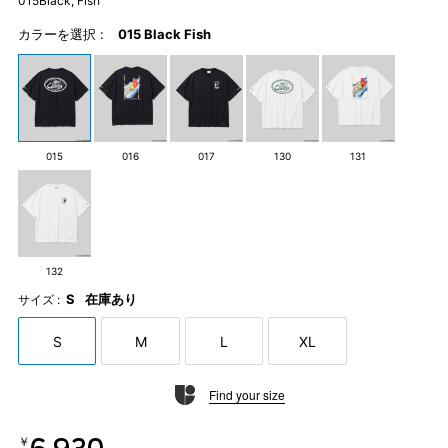
015Black, Fish
カラーを選択 :
015 Black Fish
015
016
017
130
131
132
S
在庫あり
サイズ :
S
M
L
XL
Find your size