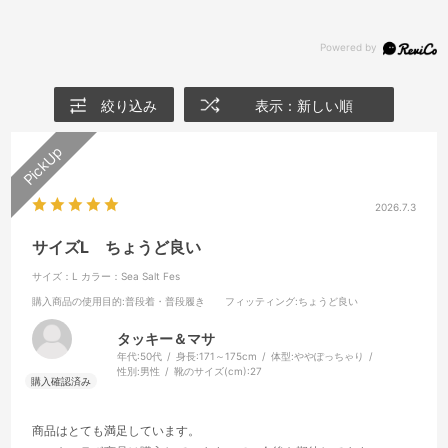
絞り込み
表示：新しい順
2026.7.3
サイズL ちょうど良い
サイズ：L
カラー：Sea Salt Fes
購入商品の使用目的
:普段着・普段履き
フィッティング
:ちょうど良い
タッキー＆マサ
年代:
50代
身長:
171～175cm
体型:
ややぽっちゃり
性別:
男性
靴のサイズ(cm):
27
商品はとても満足しています。