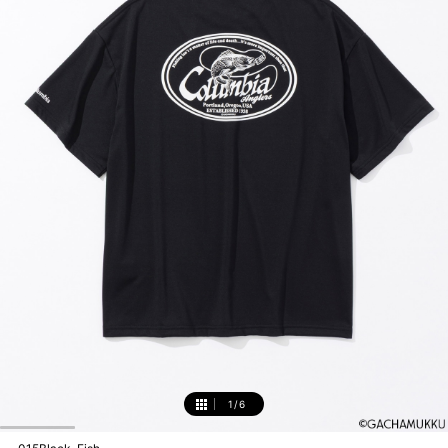
1
/
6
1