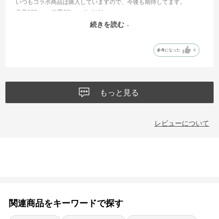
いつもコラボ商品は購入していますので、今後も期待してます。
身長172cm 体重85kg サイズ L
着丈・身幅、申し分ないです。
続きを読む
少しゆとりを持って着たい方はLLかな。
参考になった
4
もっと見る
レビューについて
関連商品をキーワードで探す