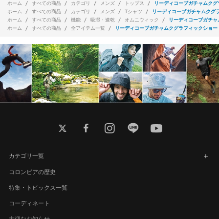
ホーム
すべての商品
カテゴリ
メンズ
トップス
リーディコーブガチャムクグ
ホーム
すべての商品
カテゴリ
メンズ
Tシャツ
リーディコーブガチャムクグ
ホーム
すべての商品
機能
吸湿・速乾
オムニウィック
リーディコーブガチャ
ホーム
すべての商品
全アイテム一覧
リーディコーブガチャムクグラフィックショー
twitter
facebook
instagram
line
youtube
カテゴリ一覧
コロンビアの歴史
特集・トピックス一覧
コーディネート
大切なお知らせ