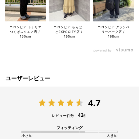
コロンビア トナリエ
コロンビア ららぽー
コロンビア グランベ
つくばスクエア店
とEXPOCITY店
リーパーク店
150cm
165cm
168cm
powered by
ユーザーレビュー
4.7
42
レビュー件数：
件
フィッティング
小さめ
大きめ