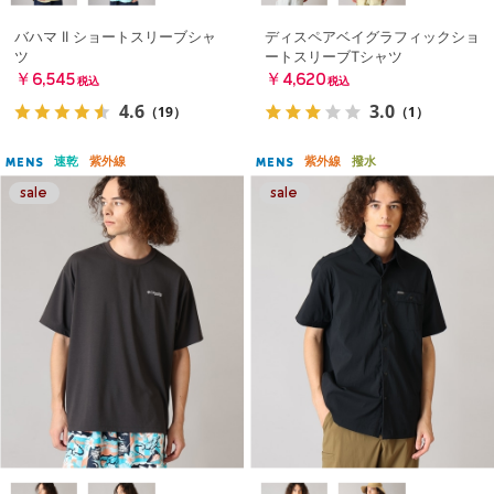
バハマ II ショートスリーブシャ
ディスペアベイグラフィックショ
ツ
ートスリーブTシャツ
￥6,545
￥4,620
税込
税込
4.6
3.0
（19）
（1）
速乾
紫外線
紫外線
撥水
MENS
MENS