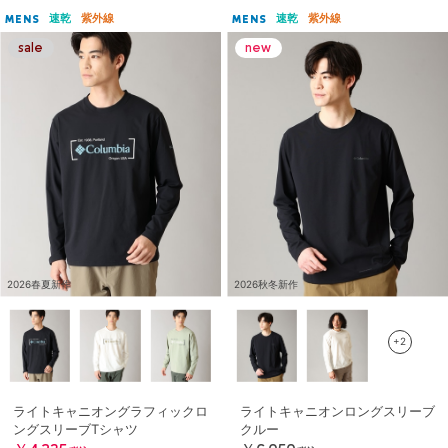
速乾
紫外線
速乾
紫外線
MENS
MENS
2026春夏新作
2026秋冬新作
+2
ライトキャニオングラフィックロ
ライトキャニオンロングスリーブ
ングスリーブTシャツ
クルー