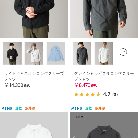
+2
ライトキャニオンロングスリーブ
グレイシャルビスタロングスリー
シャツ
ブシャツ
￥14,300
￥8,470
税込
税込
4.7
（3）
速乾
紫外線
速乾
紫外線
MENS
MENS