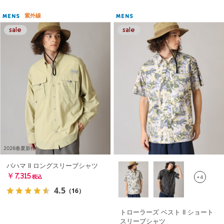
紫外線
MENS
MENS
2026春夏新作
バハマ II ロングスリーブシャツ
￥7,315
+4
税込
4.5
（16）
トローラーズ ベスト II ショート
スリーブシャツ