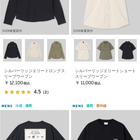
2026春夏新作
2026春夏新作
シルバーリッジエリートロングス
シルバーリッジエリートショート
リーブウーブン
スリーブウーブン
￥12,100
￥11,000
税込
税込
4.5
（2）
冷感
速乾
速乾
紫外線
MENS
MENS