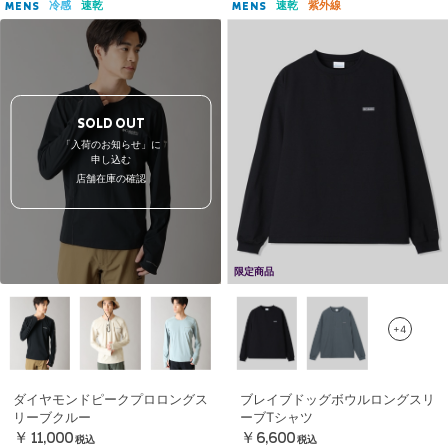
冷感
速乾
速乾
紫外線
MENS
MENS
SOLD OUT
「入荷のお知らせ」に
申し込む
店舗在庫の確認
限定商品
+4
ダイヤモンドピークプロロングス
ブレイブドッグボウルロングスリ
リーブクルー
ーブTシャツ
￥11,000
￥6,600
税込
税込