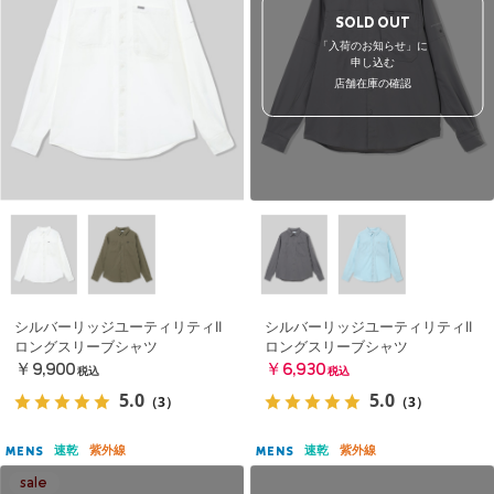
SOLD OUT
「入荷のお知らせ」に
申し込む
店舗在庫の確認
シルバーリッジユーティリティII
シルバーリッジユーティリティII
ロングスリーブシャツ
ロングスリーブシャツ
￥9,900
￥6,930
税込
税込
5.0
5.0
（3）
（3）
速乾
紫外線
速乾
紫外線
MENS
MENS