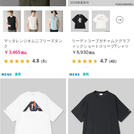
2026春夏新作
+6
マッタレンジオムニフリーズタン
リーディコーブガチャムクグラフ
ク
ィックショートスリーブTシャツ
￥3,465
￥6,930
税込
税込
4.8
4.7
（5）
（42）
速乾
速乾
MENS
MENS