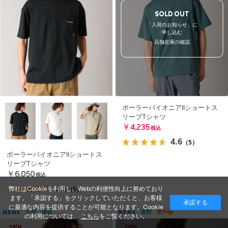
SOLD OUT
「入荷のお知らせ」に
申し込む
店舗在庫の確認
ポーラーパイオニアIIショートス
リーブTシャツ
￥4,235
税込
4.6
（5）
ポーラーパイオニアIIショートス
リーブTシャツ
￥6,050
税込
4.6
弊社はCookieを利用し、Webの利便性向上に努めており
（5）
ます。「承認する」をクリックしていただくと、お客様
承諾する
に最適な内容を提供することが可能となります。Cookie
冷感
速乾
速乾
紫外線
MENS
MENS
の利用については、
こちら
をご覧ください。