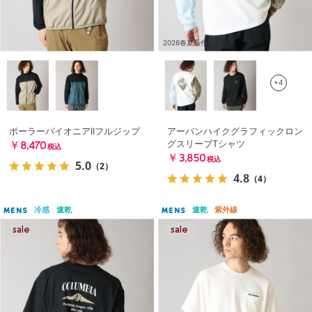
2026春夏新作
+4
ポーラーパイオニアIIフルジップ
アーバンハイクグラフィックロン
グスリーブTシャツ
￥8,470
税込
￥3,850
税込
5.0
（2）
4.8
（4）
冷感
速乾
速乾
紫外線
MENS
MENS