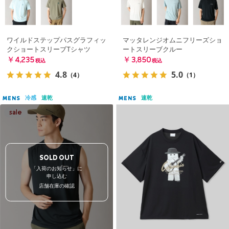
ワイルドステップパスグラフィッ
マッタレンジオムニフリーズショ
クショートスリーブTシャツ
ートスリーブクルー
￥4,235
￥3,850
税込
税込
4.8
5.0
（4）
（1）
冷感
速乾
速乾
MENS
MENS
SOLD OUT
「入荷のお知らせ」に
申し込む
店舗在庫の確認