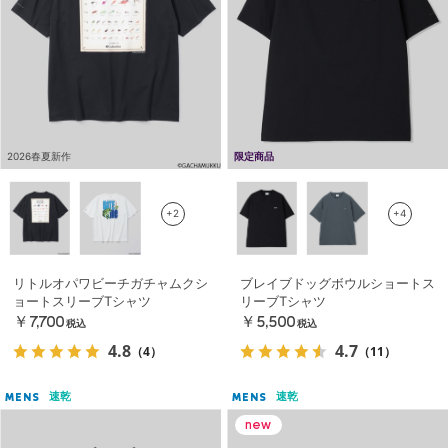
2026春夏新作
限定商品
+2
+4
リトルオパワビーチガチャムクシ
ブレイブドッグボウルショートス
ョートスリーブTシャツ
リーブTシャツ
￥7,700
￥5,500
税込
税込
4.8
4.7
（4）
（11）
速乾
速乾
MENS
MENS