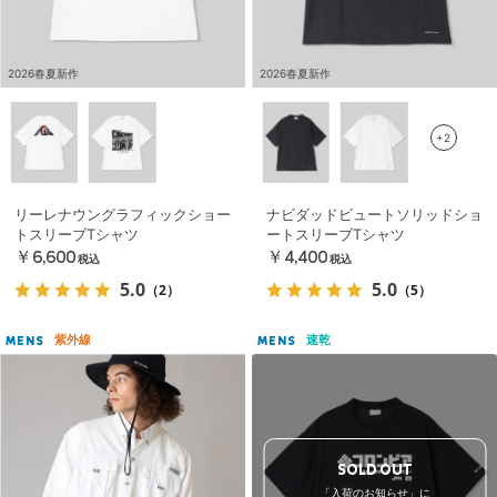
2026春夏新作
2026春夏新作
+2
リーレナウングラフィックショー
ナビダッドビュートソリッドショ
トスリーブTシャツ
ートスリーブTシャツ
￥6,600
￥4,400
税込
税込
5.0
5.0
（2）
（5）
紫外線
速乾
MENS
MENS
SOLD OUT
「入荷のお知らせ」に