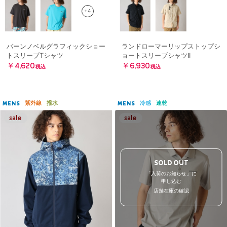
+4
バーンノベルグラフィックショー
ランドローマーリップストップシ
トスリーブTシャツ
ョートスリーブシャツII
￥4,620
￥6,930
税込
税込
紫外線
撥水
冷感
速乾
MENS
MENS
SOLD OUT
「入荷のお知らせ」に
申し込む
店舗在庫の確認