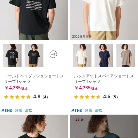
2026春夏新作
+8
コールドベイダッシュショートス
ルックアウトスパイアショートス
リーブTシャツ
リーブTシャツ
￥4,235
￥4,235
税込
税込
4.8
4.6
（4）
（5）
冷感
速乾
冷感
速乾
MENS
MENS