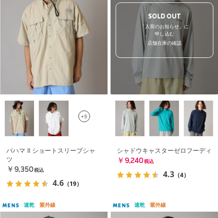
SOLD OUT
「入荷のお知らせ」に
申し込む
店舗在庫の確認
+5
バハマ II ショートスリーブシャ
シャドウキャスターゼロフーディ
ツ
￥9,240
税込
￥9,350
税込
4.3
（4）
4.6
（19）
速乾
紫外線
速乾
紫外線
MENS
MENS