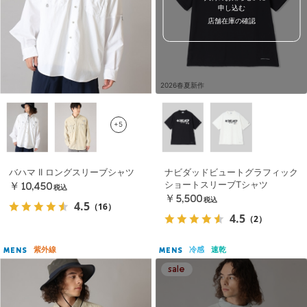
申し込む
店舗在庫の確認
2026春夏新作
+5
バハマ II ロングスリーブシャツ
ナビダッドビュートグラフィック
ショートスリーブTシャツ
￥10,450
税込
￥5,500
税込
4.5
（16）
4.5
（2）
紫外線
冷感
速乾
MENS
MENS