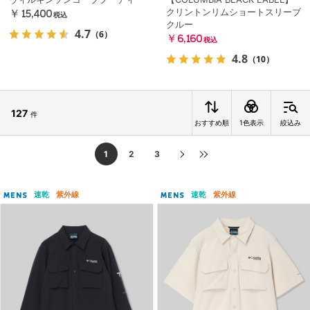
クリントンリムショートスリーブ
￥15,400
税込
クルー
4.7
（6）
￥6,160
税込
4.8
（10）
127
件
おすすめ順
1色表示
絞込み
1
2
3
速乾
紫外線
速乾
紫外線
MENS
MENS