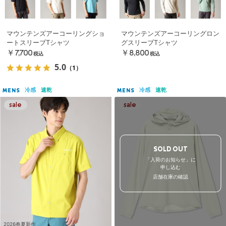
マウンテンズアーコーリングショ
マウンテンズアーコーリングロン
ートスリーブTシャツ
グスリーブTシャツ
￥7,700
￥8,800
税込
税込
5.0
（1）
冷感
速乾
冷感
速乾
MENS
MENS
SOLD OUT
「入荷のお知らせ」に
申し込む
店舗在庫の確認
2026春夏新作