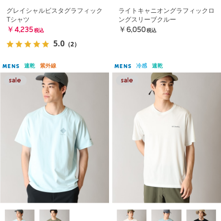
グレイシャルビスタグラフィック
ライトキャニオングラフィックロ
Tシャツ
ングスリーブクルー
￥4,235
￥6,050
税込
税込
5.0
（2）
速乾
紫外線
冷感
速乾
MENS
MENS