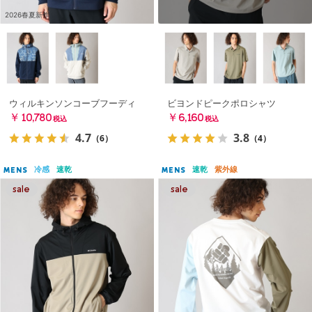
2026春夏新作
ウィルキンソンコーブフーディ
ビヨンドピークポロシャツ
￥10,780
￥6,160
税込
税込
4.7
3.8
（6）
（4）
冷感
速乾
速乾
紫外線
MENS
MENS