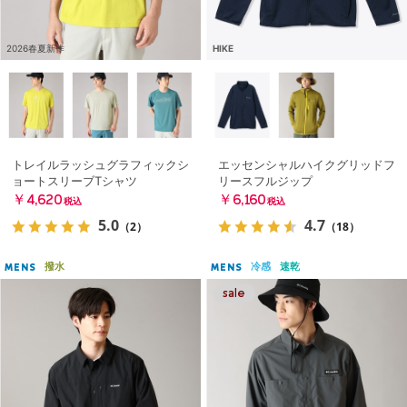
2026春夏新作
HIKE
トレイルラッシュグラフィックシ
エッセンシャルハイクグリッドフ
ョートスリーブTシャツ
リースフルジップ
￥4,620
￥6,160
税込
税込
5.0
4.7
（2）
（18）
撥水
冷感
速乾
MENS
MENS