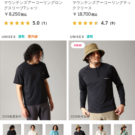
マウンテンズアーコーリングロン
マウンテンズアーコーリングテッ
グスリーブTシャツ
クフリース
￥8,250
￥18,700
税込
税込
5.0
4.7
（1）
（9）
速乾
紫外線
速乾
UNISEX
UNISEX
2026春夏新作
2026秋冬新作