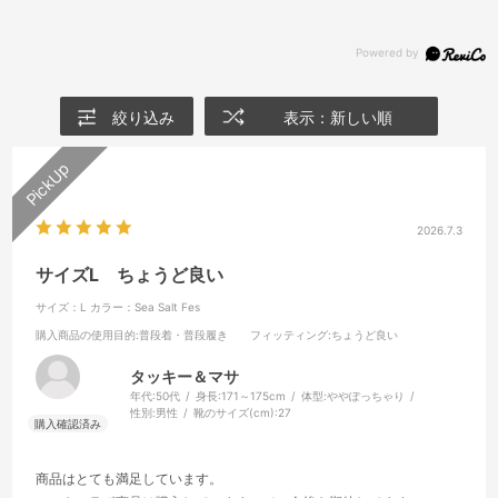
絞り込み
表示：新しい順
2026.7.3
サイズL ちょうど良い
サイズ：L
カラー：Sea Salt Fes
購入商品の使用目的
:普段着・普段履き
フィッティング
:ちょうど良い
タッキー＆マサ
年代:
50代
身長:
171～175cm
体型:
ややぽっちゃり
性別:
男性
靴のサイズ(cm):
27
商品はとても満足しています。