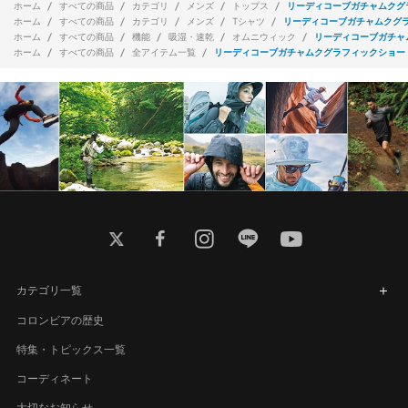
ホーム
すべての商品
カテゴリ
メンズ
トップス
リーディコーブガチャムクグ
ホーム
すべての商品
カテゴリ
メンズ
Tシャツ
リーディコーブガチャムクグ
ホーム
すべての商品
機能
吸湿・速乾
オムニウィック
リーディコーブガチャ
ホーム
すべての商品
全アイテム一覧
リーディコーブガチャムクグラフィックショー
twitter
facebook
instagram
line
youtube
カテゴリ一覧
コロンビアの歴史
特集・トピックス一覧
コーディネート
大切なお知らせ