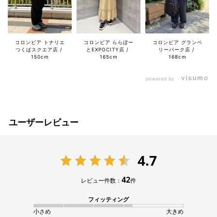
コロンビア トナリエ
コロンビア ららぽー
コロンビア グランベ
つくばスクエア店
とEXPOCITY店
リーパーク店
150cm
165cm
168cm
powered by
ユーザーレビュー
4.7
42
レビュー件数：
件
フィッティング
小さめ
大きめ