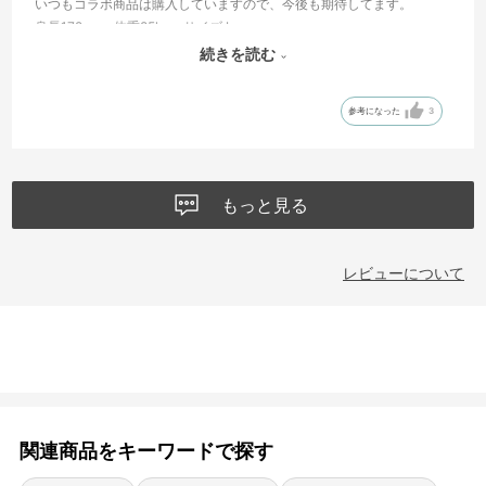
いつもコラボ商品は購入していますので、今後も期待してます。
身長172cm 体重85kg サイズ L
着丈・身幅、申し分ないです。
続きを読む
少しゆとりを持って着たい方はLLかな。
参考になった
3
もっと見る
レビューについて
関連商品をキーワードで探す