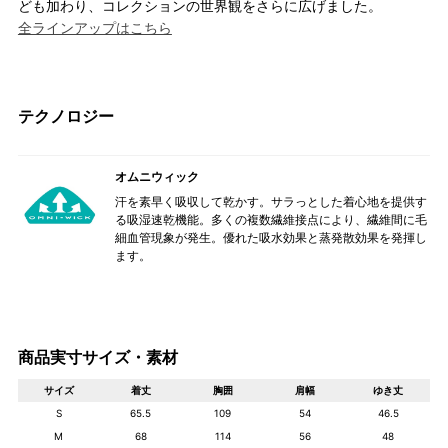
ども加わり、コレクションの世界観をさらに広げました。
全ラインアップはこちら
テクノロジー
オムニウィック
汗を素早く吸収して乾かす。サラっとした着心地を提供す
る吸湿速乾機能。多くの複数繊維接点により、繊維間に毛
細血管現象が発生。優れた吸水効果と蒸発散効果を発揮し
ます。
商品実寸サイズ・素材
サイズ
着丈
胸囲
肩幅
ゆき丈
S
65.5
109
54
46.5
M
68
114
56
48