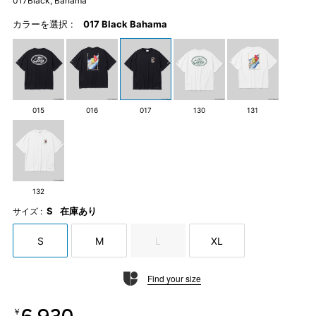
017Black, Bahama
カラーを選択 :
017 Black Bahama
015
016
017
130
131
132
S
在庫あり
サイズ :
S
M
L
XL
Find your size