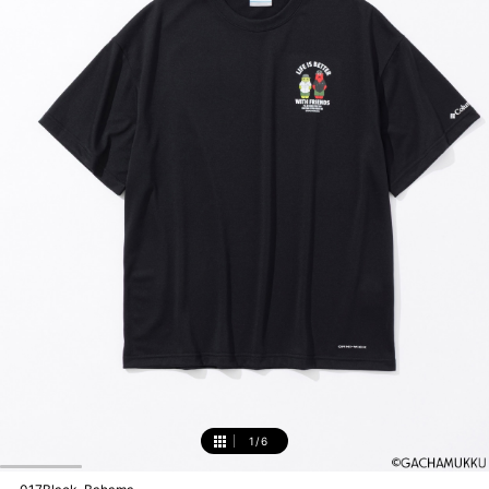
1
/
6
1