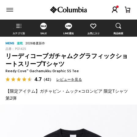
カテゴリ別
SALE
LINE通知
お気に入り
商品検索
MENS
速乾
2026春夏新作
品番 :
PG1425
リーディコーブガチャムクグラフィックショ
ートスリーブTシャツ
Reedy Cove™ Gachamukku Graphic SS Tee
4.7
（42）
レビューを見る
【限定アイテム】ガチャピン・ムック×コロンビア 限定Tシャツ
第2弾