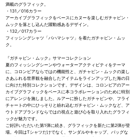
満載のグラフィック。
・131／016カラー
アーカイブグラフィックをベースにカヌーを楽しむガチャピン・
ムックを落とし込んだ躍動感あるデザイン。
・132／017カラー
フィッシングシャツ「バハマシャツ」を着たガチャピン・ムッ
ク。
『ガチャピン・ムック』サマーコレクション
夏のフィッシングシーンやウォーターアクティビティをテーマ
に、コロンビアならではの機能性と、ガチャピン・ムックの楽し
さあふれる世界観を融合したアイテムをラインアップした海の日
に向けた特別コレクションです。デザインは、コロンビアのアー
カイブグラフィックをベースに本コラボレーションのために特別
にアレンジを施しました。ルアーに扮したガチャピンや、フライ
チャートの中にひっそりと紛れ込むガチャピン・ムックなど、ア
ウトドアブランドならではの視点と遊び心を取り入れたグラフィ
ックが魅力です。
ご好評いただいた第1弾に続き、グラフィックを新たに第2弾が登
場。今回はTシャツだけでなく、サンダルやキャップ、バッグな