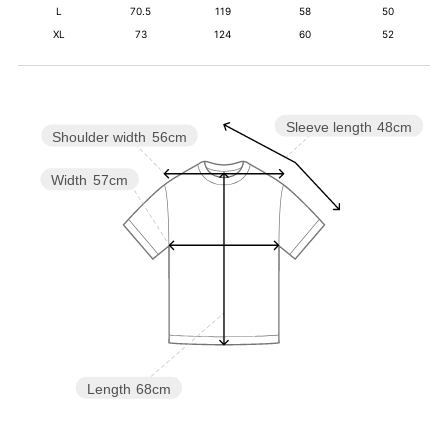
L
70.5
119
58
50
XL
73
124
60
52
Sleeve length
48cm
Shoulder width
56cm
Width
57cm
Length
68cm