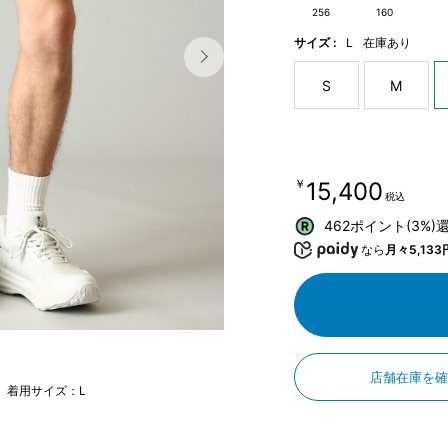
256
160
サイズ :
L
在庫あり
S
M
￥15,400
税込
462ポイント(3%)
なら
月々5,133
店舗在庫を
m 着用サイズ：L