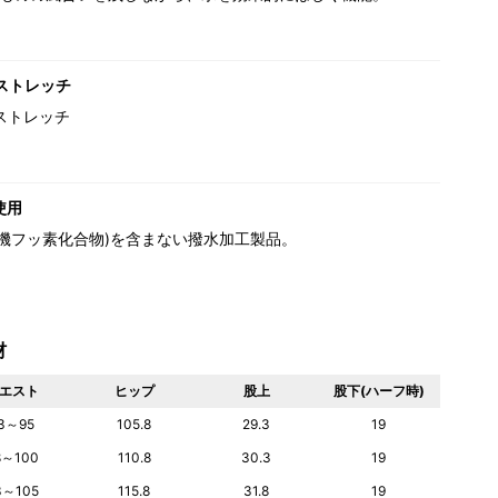
ストレッチ
ストレッチ
使用
(有機フッ素化合物)を含まない撥水加工製品。
材
エスト
ヒップ
股上
股下(ハーフ時)
3～95
105.8
29.3
19
8～100
110.8
30.3
19
3～105
115.8
31.8
19