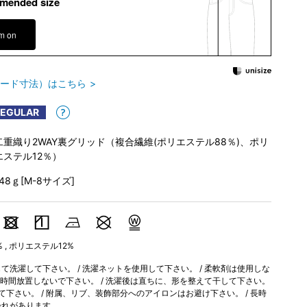
mended size
em on
ード寸法）はこちら
REGULAR
二重織り2WAY裏グリッド（複合繊維(ポリエステル88％)、ポリ
エステル12％）
148ｇ[M-8サイズ]
8% , ポリエステル12%
洗濯して下さい。 / 洗濯ネットを使用して下さい。 / 柔軟剤は使用しな
長時間放置しないで下さい。 / 洗濯後は直ちに、形を整えて干して下さい。
て下さい。 / 附属、リブ、装飾部分へのアイロンはお避け下さい。 / 長時
恐れがあります。