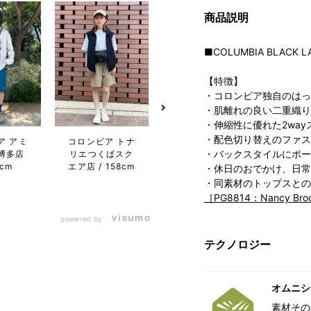
商品説明
■COLUMBIA BLACK L
【特徴】
・コロンビア独自のはっ
・肌離れの良い二重織り
・伸縮性に優れた2wa
・配色切り替えのファス
ア アミ
コロンビア トナ
コロンビア らら
コロン
・バックスタイルにポー
博多店
リエつくばスク
ぽーと愛知東郷
ぽー
3cm
エア店
158cm
店
173cm
店
・休日のおでかけ、日常
・同素材のトップスとの
［PG8814：Nancy Brook
powered by
テクノロジー
オムニシ
素材その