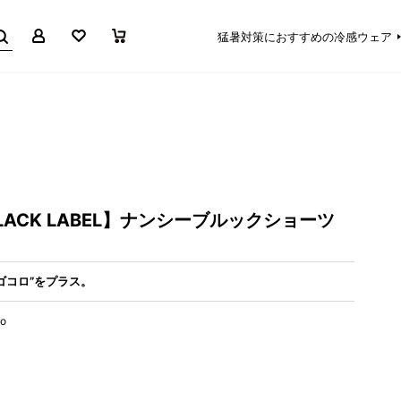
マイページ
お気に入り
買い物かご
猛暑対策におすすめの冷感ウェア
 BLACK LABEL】ナンシーブルックショーツ
ゴコロ”をプラス。
co