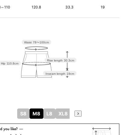
8～110
120.8
33.3
19
Waist
78〜100cm
Rise length
30.3cm
Hip
110.8cm
Inseam length
19cm
S8
M8
L8
XL8