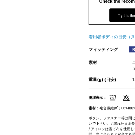
Check the recom
Try this it
着用者ボディの目安（ヌ
フィッティング
素材
重量(g) (目安)
洗濯表示：
素材：
複合繊維(ﾎﾟﾘｴｽﾃﾙ)8
ボタン、ファスナー等は閉じて
いで下さい。 / 濡れたまま
/ アイロンは当て布を使用し
間、光に当たると変色する