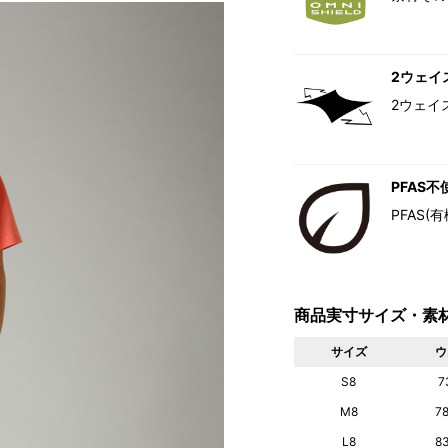
2ウェイ
2ウェイ
PFAS不
PFAS
商品実寸サイズ・素
サイズ
ウ
S8
7
M8
7
L8
8