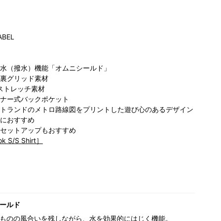
ABEL
水（撥水）機能「オムニシールド」
裏グリッド素材
yストレッチ素材
ナー式バックポケット
ビア らら
THE LIFESTYLE
コロンビア らら
コ
トランドのメトロ路線図をプリントした遊び心のあるデザイン
と愛知東郷
STORE by
ぽーと名古屋み
プ
173cm
Columbia ステ
なとアクルス店
におすすめ
ラプレイス店
175cm
セットアップもおすすめ
158cm
 S/S Shirt］
ールド
ものの風合いを残しながら、水を効果的にはじく機能。