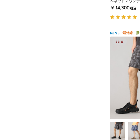
ベネットマウンテ
￥14,300
税込
紫外線
撥
MENS