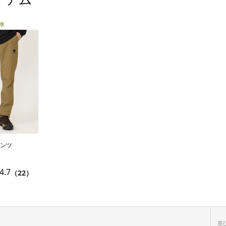
水
ンツ
4.7
（22）
並び