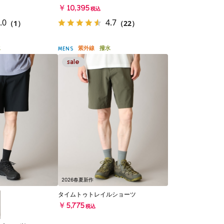
￥10,395
税込
.0
4.7
（1）
（22）
水
紫外線
撥水
MENS
2026春夏新作
タイムトゥトレイルショーツ
￥5,775
税込