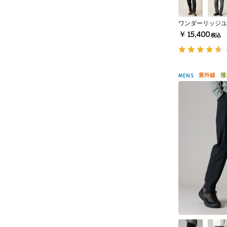
ワンダーリッジユ
￥15,400
税込
紫外線
撥
MENS