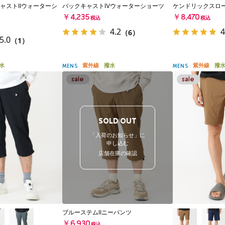
ャストIIウォーターシ
バックキャストIVウォーターショーツ
ケンドリックスロ
￥4,235
￥8,470
税込
税込
4.2
4
（6）
5.0
（1）
水
紫外線
撥水
紫外線
撥
MENS
MENS
SOLD OUT
「入荷のお知らせ」に
申し込む
店舗在庫の確認
ブルーステムIIニーパンツ
￥6,930