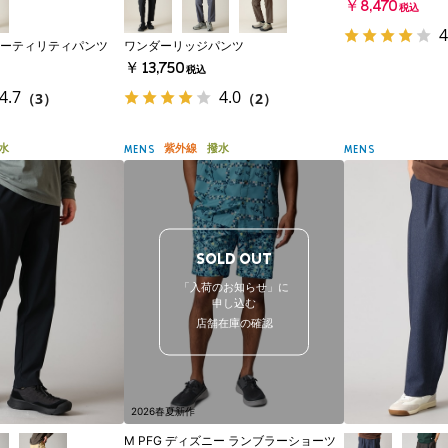
￥8,470
税込
4
ーティリティパンツ
ワンダーリッジパンツ
￥13,750
税込
4.7
4.0
（3）
（2）
水
紫外線
撥水
MENS
MENS
SOLD OUT
「入荷のお知らせ」に
申し込む
店舗在庫の確認
2026春夏新作
M PFG ディズニー ランブラーショーツ