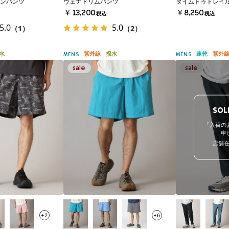
ンパンツ
ヴェナドリムパンツ
タイムトゥトレイ
￥13,200
￥8,250
税込
税込
5.0
5.0
（1）
（2）
水
紫外線
撥水
速乾
紫外
MENS
MENS
SOL
「入荷の
申
店舗
+2
+6