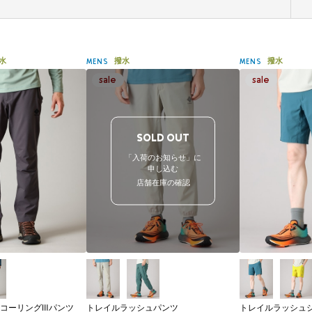
水
撥水
撥水
MENS
MENS
SOLD OUT
「入荷のお知らせ」に
申し込む
店舗在庫の確認
コーリングⅢパンツ
トレイルラッシュパンツ
トレイルラッシュ