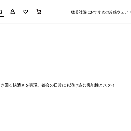
マイページ
お気に入り
買い物かご
猛暑対策におすすめの冷感ウェア
動き回る快適さを実現。都会の日常にも溶け込む機能性とスタイ