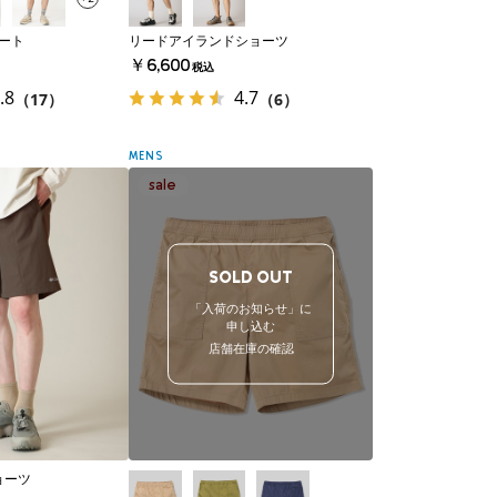
ョート
リードアイランドショーツ
￥6,600
税込
.8
4.7
（17）
（6）
MENS
SOLD OUT
「入荷のお知らせ」に
申し込む
店舗在庫の確認
ョーツ