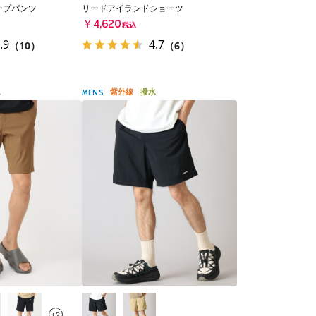
ープパンツ
リードアイランドショーツ
￥4,620
税込
.9
4.7
（10）
（6）
水
紫外線
撥水
MENS
+2