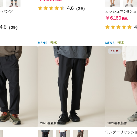
税込
4.6
（29）
ーパンツ
カッシュマンIIシ
￥6,160
税込
4.6
4
（29）
撥水
撥水
MENS
MENS
2026春夏新作
2026春夏新作
ワンダーリッジシ