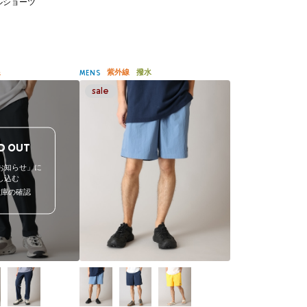
ルショーツ
線
紫外線
撥水
MENS
D OUT
お知らせ」に
し込む
在庫の確認