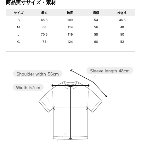
商品実寸サイズ・素材
サイズ
着丈
胸囲
肩幅
ゆき丈
S
65.5
109
54
46.5
M
68
114
56
48
L
70.5
119
58
50
XL
73
124
60
52
Sleeve length
48cm
Shoulder width
56cm
Width
57cm