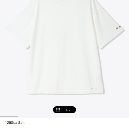
1
/
7
1
125Sea Salt