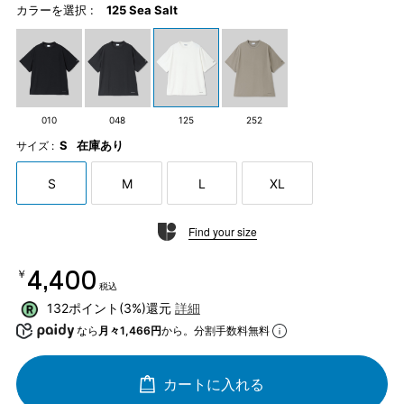
カラーを選択 :
125 Sea Salt
010
048
125
252
S
在庫あり
サイズ :
S
M
L
XL
Find your size
￥4,400
税込
132ポイント(3%)還元
詳細
なら
月々1,466円
から。分割手数料無料
カートに入れる