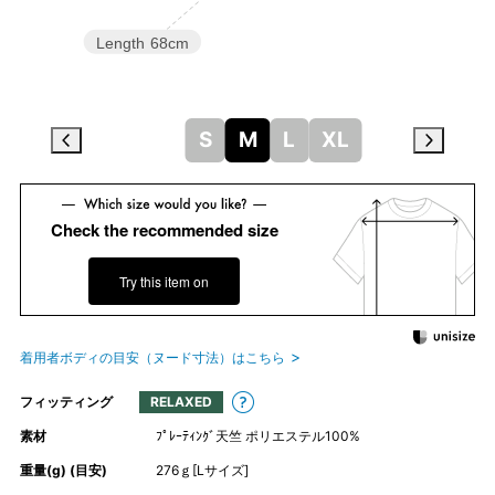
Length
68cm
S
M
L
XL
Check the recommended size
Try this item on
着用者ボディの目安（ヌード寸法）はこちら
フィッティング
RELAXED
素材
ﾌﾟﾚｰﾃｨﾝｸﾞ天竺 ポリエステル100%
重量(g) (目安)
276ｇ[Lサイズ]