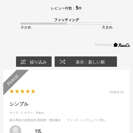
5
レビュー件数：
件
フィッティング
小さめ
大きめ
絞り込み
表示：新しい順
2026.6.23
シンプル
サイズ：L
カラー：Black
購入商品の使用目的
:普段着・普段履き
フィッティング
:ちょうど良い
T氏