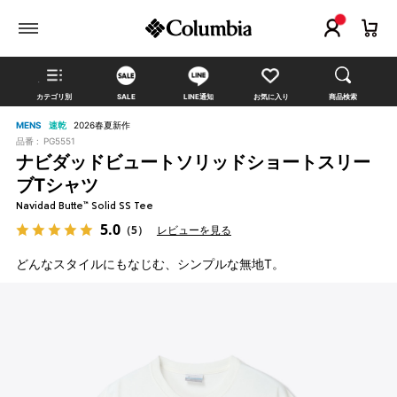
カテゴリ別
SALE
LINE通知
お気に入り
商品検索
MENS
速乾
2026春夏新作
品番 :
PG5551
ナビダッドビュートソリッドショートスリー
ブTシャツ
Navidad Butte™ Solid SS Tee
5.0
（5）
レビューを見る
どんなスタイルにもなじむ、シンプルな無地T。