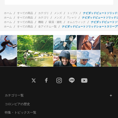
ホーム
すべての商品
カテゴリ
メンズ
トップス
ナビダッドビュートソリッド
ホーム
すべての商品
カテゴリ
メンズ
Tシャツ
ナビダッドビュートソリッド
ホーム
すべての商品
機能
吸湿・速乾
オムニウィック
ナビダッドビュートソ
ホーム
すべての商品
全アイテム一覧
ナビダッドビュートソリッドショートスリーブ
twitter
facebook
instagram
line
youtube
カテゴリ一覧
コロンビアの歴史
特集・トピックス一覧