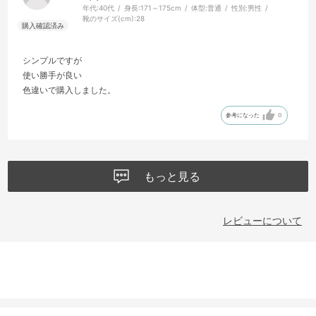
年代:
40代
身長:
171～175cm
体型:
普通
性別:
男性
靴のサイズ(cm):
28
シンプルですが
使い勝手が良い
色違いで購入しました。
参考になった
0
もっと見る
レビューについて