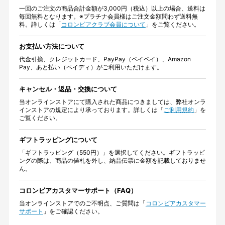
一回のご注文の商品合計金額が3,000円（税込）以上の場合、送料は
毎回無料となります。※プラチナ会員様はご注文金額問わず送料無
料。詳しくは「
コロンビアクラブ会員について
」をご覧ください。
お支払い方法について
代金引換、クレジットカード、PayPay（ペイペイ）、Amazon
Pay、あと払い（ペイディ）がご利用いただけます。
キャンセル・返品・交換について
当オンラインストアにて購入された商品につきましては、弊社オンラ
インストアの規定により承っております。詳しくは「
ご利用規約
」を
ご覧ください。
ギフトラッピングについて
「ギフトラッピング（550円）」を選択してください。ギフトラッピ
ングの際は、商品の値札を外し、納品伝票に金額を記載しておりませ
ん。
コロンビアカスタマーサポート（FAQ）
当オンラインストアでのご不明点、ご質問は「
コロンビアカスタマー
サポート
」をご確認ください。