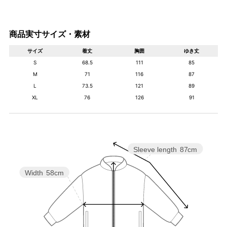
商品実寸サイズ・素材
サイズ
着丈
胸囲
ゆき丈
S
68.5
111
85
M
71
116
87
L
73.5
121
89
XL
76
126
91
Sleeve length
87cm
Width
58cm