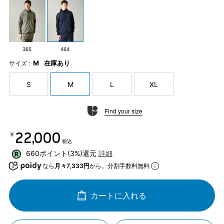
365
464
M
在庫あり
サイズ :
S
M
L
XL
Find your size
￥22,000
税込
660ポイント(3%)還元
詳細
なら
月々7,333円
から。分割手数料無料
カートに入れる