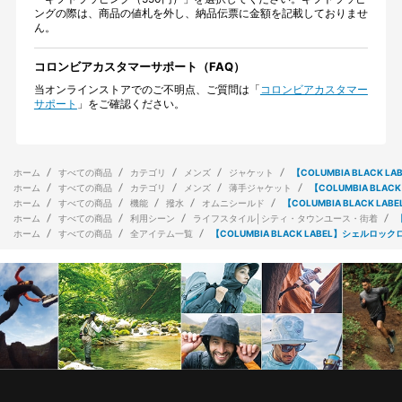
ングの際は、商品の値札を外し、納品伝票に金額を記載しておりませ
ん。
コロンビアカスタマーサポート（FAQ）
当オンラインストアでのご不明点、ご質問は「
コロンビアカスタマー
サポート
」をご確認ください。
ホーム
すべての商品
カテゴリ
メンズ
ジャケット
【COLUMBIA BLACK
ホーム
すべての商品
カテゴリ
メンズ
薄手ジャケット
【COLUMBIA BL
ホーム
すべての商品
機能
撥水
オムニシールド
【COLUMBIA BLACK 
ホーム
すべての商品
利用シーン
ライフスタイル│シティ・タウンユース・街着
ホーム
すべての商品
全アイテム一覧
【COLUMBIA BLACK LABEL】シェルロ