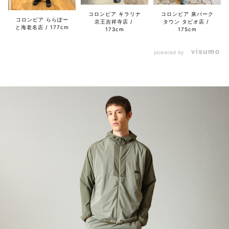
コロンビア キラリナ
コロンビア 泉パーク
コロンビア ららぽー
京王吉祥寺店
タウン タピオ店
と海老名店
177cm
173cm
175cm
powered by