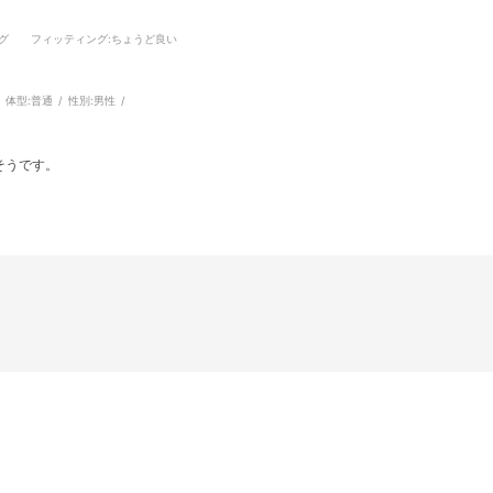
グ
フィッティング
:ちょうど良い
体型:
普通
性別:
男性
そうです。