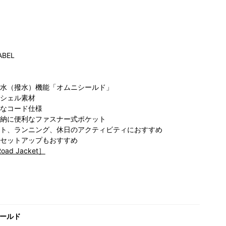
ABEL
水（撥水）機能「オムニシールド」
コ
シェル素材
ビア キャ
コロンビア らら
コロンビア らら
ぽ
なコード仕様
ティOPA
ぽーと愛知東郷
ぽーと海老名店
納に便利なファスナー式ポケット
162cm
店
176cm
168cm
ト、ランニング、休日のアクティビティにおすすめ
セットアップもおすすめ
Road Jacket］
ールド