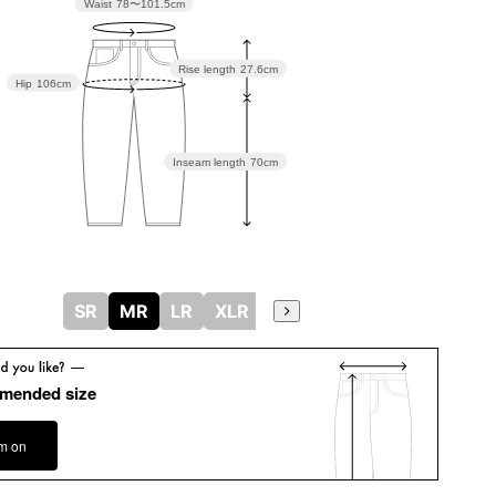
Waist
78〜101.5cm
Rise length
27.6cm
Hip
106cm
Inseam length
70cm
SR
MR
LR
XLR
mended size
em on