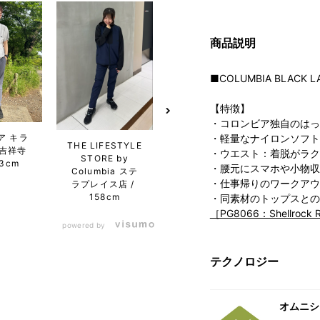
商品説明
■COLUMBIA BLACK L
【特徴】
・コロンビア独自のはっ
ア キラ
・軽量なナイロンソフト
THE LIFESTYLE
コロンビア らら
コロン
吉祥寺
・ウエスト：着脱がラク
STORE by
ぽーと愛知東郷
ナルシ
73cm
・腰元にスマホや小物収
Columbia ステ
店
165cm
店
・仕事帰りのワークアウ
ラプレイス店
158cm
・同素材のトップスとの
［PG8066：Shellrock 
powered by
テクノロジー
オムニシ