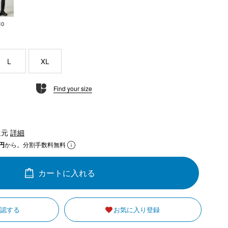
10
L
XL
Find your size
還元
詳細
円
から。分割手数料無料
カートに入れる
確認する
お気に入り登録