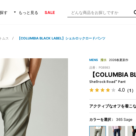
探す
もっと見る
SALE
トムス
【COLUMBIA BLACK LABEL】シェルロックロードパンツ
MENS
撥水
2026春夏新作
品番 :
PG8983
【COLUMBIA
Shellrock Road™ Pant
4.0
（1）
アクティブなオフを着こな
カラーを選択 :
365 Sage