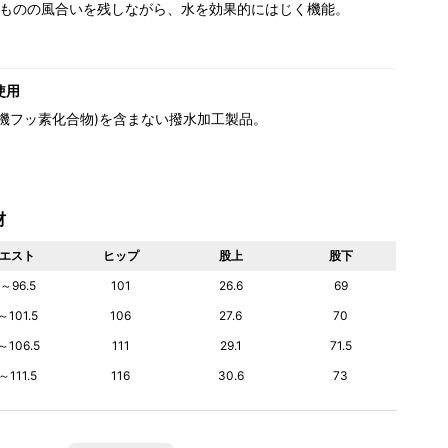
ものの風合いを残しながら、水を効果的にはじく機能。
使用
(有機フッ素化合物)を含まない撥水加工製品。
材
エスト
ヒップ
股上
股下
～96.5
101
26.6
69
～101.5
106
27.6
70
～106.5
111
29.1
71.5
～111.5
116
30.6
73