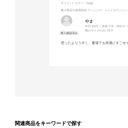
サイズ：L
カラー：Sage
購入商品の使用目的
:ランニング・トレイルランニン
やま
年代:
50代
身長:
176～180cm
靴のサイズ(cm):
26.5
思ったよりうすく、夏場でも快適にすごせ
関連商品をキーワードで探す