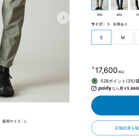
365
464
0
サイズ :
S
在庫あり
S
M
￥17,600
税込
528ポイント(3%)
なら
月々5,866
m 着用サイズ：L
店舗在庫を