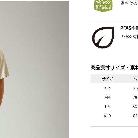
素材その
PFAS不
PFAS
商品実寸サイズ・素
サイズ
ウ
SR
73
MR
78
LR
83
XLR
88