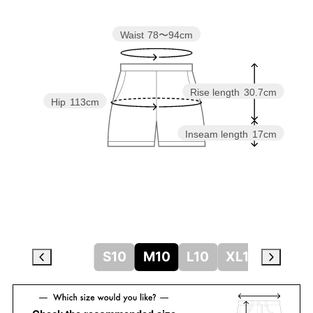
Waist
78〜94cm
Rise length
30.7cm
Hip
113cm
Inseam length
17cm
S10
M10
L10
XL10