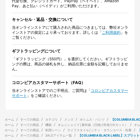
代金引換、クレジットカード、PayPay（ペイペイ）、Amazon
Pay、あと払い（ペイディ）がご利用いただけます。
キャンセル・返品・交換について
当オンラインストアにて購入された商品につきましては、弊社オンラ
インストアの規定により承っております。詳しくは「
ご利用規約
」を
ご覧ください。
ギフトラッピングについて
「ギフトラッピング（550円）」を選択してください。ギフトラッピ
ングの際は、商品の値札を外し、納品伝票に金額を記載しておりませ
ん。
コロンビアカスタマーサポート（FAQ）
当オンラインストアでのご不明点、ご質問は「
コロンビアカスタマー
サポート
」をご確認ください。
ホーム
すべての商品
カテゴリ
メンズ
ボトムス・パンツ
【COLUMBIA B
ホーム
すべての商品
機能
オムニシェイド│紫外線（日焼け対策/UVカット）
オ
ホーム
すべての商品
利用シーン
ライフスタイル│シティ・タウンユース・街着
ホーム
すべての商品
SALEアイテム一覧
【COLUMBIA BLACK LABEL】スプリ