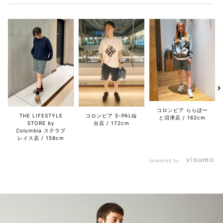
コロンビア ららぽー
THE LIFESTYLE
コロンビア S-PAL仙
と沼津店
162cm
STORE by
台店
172cm
Columbia ステラプ
レイス店
158cm
powered by