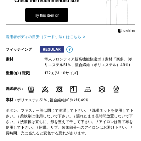
Check the recommended size
Try this item on
着用者ボディの目安（ヌード寸法）はこちら
フィッティング
REGULAR
素材
帝人フロンティア新高機能快適ポリ素材「爽多」(ポ
リエステル51％、複合繊維（ポリエステル）49％)
重量(g) (目安)
172ｇ[M-10サイズ]
洗濯表示：
素材：
ポリエステル51% , 複合繊維(ﾎﾟﾘｴｽﾃﾙ)49%
ボタン、ファスナー等は閉じて洗濯して下さい。 / 洗濯ネットを使用して下
さい。 / 柔軟剤は使用しないで下さい。 / 濡れたまま長時間放置しないで下
さい。 / 洗濯後は直ちに、形を整えて干して下さい。 / アイロンは当て布を
使用して下さい。 / 附属、リブ、装飾部分へのアイロンはお避け下さい。 /
長時間、光に当たると変色する恐れがあります。