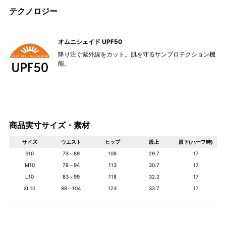
テクノロジー
オムニシェイド UPF50
降り注ぐ紫外線をカット。肌を守るサンプロテクション機
能。
商品実寸サイズ・素材
サイズ
ウエスト
ヒップ
股上
股下(ハーフ時)
S10
73～89
108
29.7
17
M10
78～94
113
30.7
17
L10
83～99
118
32.2
17
XL10
88～104
123
33.7
17