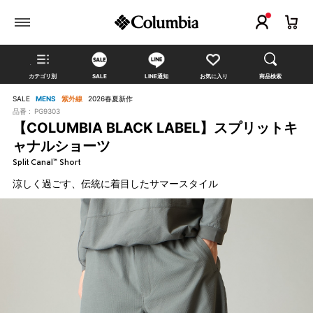
カテゴリ別
SALE
LINE通知
お気に入り
商品検索
SALE
MENS
紫外線
2026春夏新作
品番 :
PG9303
【COLUMBIA BLACK LABEL】スプリットキ
ャナルショーツ
Split Canal™ Short
涼しく過ごす、伝統に着目したサマースタイル