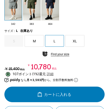
342
383
464
L
在庫あり
サイズ :
S
M
L
XL
Find your size
￥10,780
￥15,400
税込
税込
107ポイント(1%)還元
詳細
なら
月々3,593円
から。分割手数料無料
カートに入れる