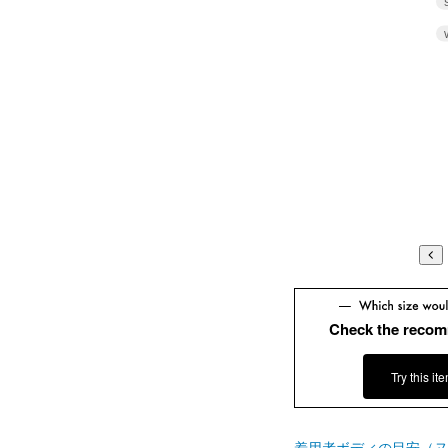
Check the recom
Try this it
着用者ボディの目安（ヌ