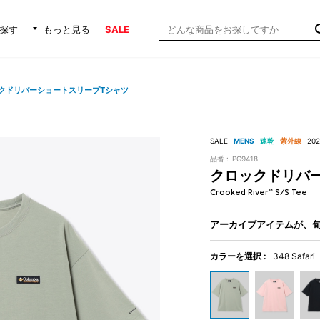
探す
もっと見る
SALE
クドリバーショートスリーブTシャツ
SALE
MENS
速乾
紫外線
20
品番 :
PG9418
クロックドリバ
Crooked River™ S/S Tee
アーカイブアイテムが、
カラーを選択 :
348 Safari