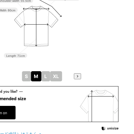
Shoulder width
55.5cm
Width
60cm
Length
71cm
S
M
L
XL
mended size
em on
ード寸法）はこちら