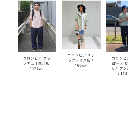
コロンビア ステ
コロンビア グラ
コロンビ
ラプレイス店
ンデュオ立川店
ぽーと名
160cm
175cm
なとアク
17