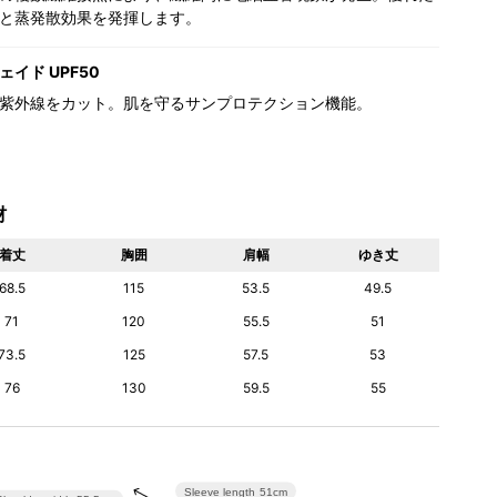
と蒸発散効果を発揮します。
イド UPF50
紫外線をカット。肌を守るサンプロテクション機能。
材
着丈
胸囲
肩幅
ゆき丈
68.5
115
53.5
49.5
71
120
55.5
51
73.5
125
57.5
53
76
130
59.5
55
Sleeve length
51cm