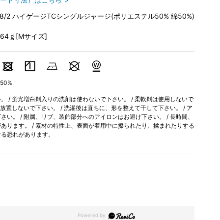
28/2 ハイゲージTCシングルジャージ(ポリエステル50% 綿50%)
364ｇ[Mサイズ]
50%
 / 蛍光増白剤入りの洗剤は使わないで下さい。 / 柔軟剤は使用しないで
間放置しないで下さい。 / 洗濯後は直ちに、形を整えて干して下さい。 / ア
い。 / 附属、リブ、装飾部分へのアイロンはお避け下さい。 / 長時間、
あります。 / 素材の特性上、表面が着用中に擦られたり、揉まれたりする
する恐れがあります。