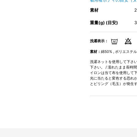
素材
重量(g) (目安)
洗濯表示：
素材：
綿50% , ポリエステル
洗濯ネットを使用して下さい。
下さい。 / 濡れたまま長時
イロンは当て布を使用して下さ
光に当たると変色する恐れが
とピリング（毛玉）が発生