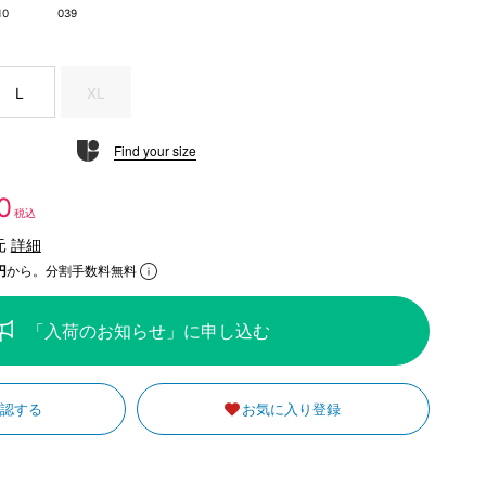
10
039
L
XL
Find your size
0
税込
元
詳細
円
から。分割手数料無料
「入荷のお知らせ」に申し込む
確認する
お気に入り登録