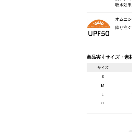
吸水効果
オムニシェ
降り注ぐ
商品実寸サイズ・素
サイズ
S
M
L
XL