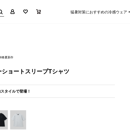
マイページ
お気に入り
買い物かご
猛暑対策におすすめの冷感ウェア
26春夏新作
ーショートスリーブTシャツ
旬スタイルで登場！