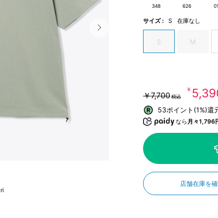
348
626
0
サイズ :
S
在庫なし
S
M
￥5,39
￥7,700
税込
53ポイント(1%)還
なら
月々1,796
店舗在庫を
ri