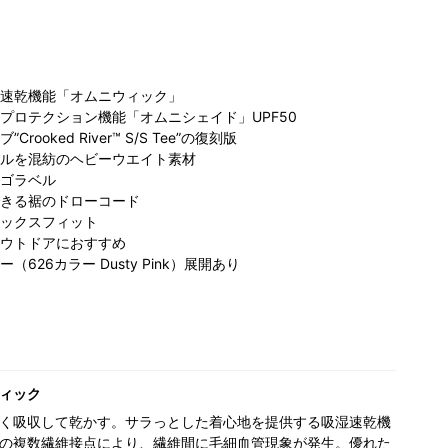
速乾機能「オムニウィック」
プロテクション機能「オムニシェイド」UPF50
rooked River™ S/S Tee”の復刻版
ルを混紡のヘビーウエイト素材
ゴラベル
きる裾のドローコード
ビア ステ
コロンビア らら
ックスフィット
レイス店
ぽーと愛知東郷
77cm
店
171cm
ウトドアにおすすめ
626カラー Dusty Pink）展開あり
ィック
く吸収して乾かす。サラっとした着心地を提供する吸湿速乾機
の複数繊維接点により、繊維間に毛細血管現象が発生。優れた