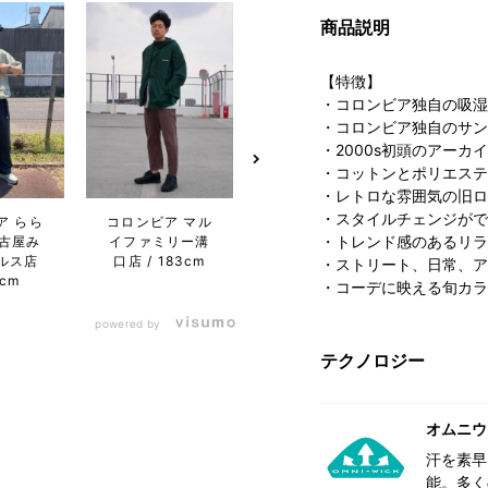
商品説明
【特徴】
・コロンビア独自の吸湿
・コロンビア独自のサン
・2000s初頭のアーカイブ”C
・コットンとポリエステ
・レトロな雰囲気の旧ロ
・スタイルチェンジがで
コロンビア マル
ア らら
コロンビア キャ
コロン
・トレンド感のあるリラ
イファミリー溝
古屋み
ナルシティOPA
ラプ
口店
183cm
ルス店
店
178cm
1
・ストリート、日常、ア
3cm
・コーデに映える旬カラー（
powered by
テクノロジー
オムニウ
汗を素早
能。多く