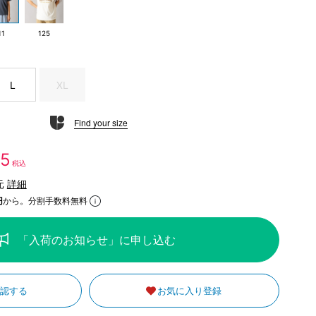
11
125
L
XL
Find your size
65
税込
元
詳細
円
から。分割手数料無料
「入荷のお知らせ」に申し込む
確認する
お気に入り登録