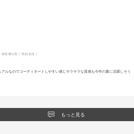
体型:
痩せ型
性別:
女性
ュアルなのでコーディネートしやすい感じサラサラな質感も今年の夏に活躍しそう
もっと見る