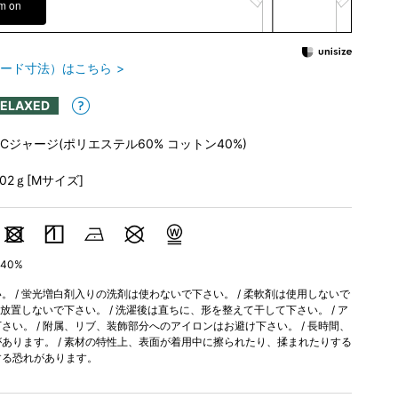
em on
ード寸法）はこちら
RELAXED
TCジャージ(ポリエステル60% コットン40%)
202ｇ[Mサイズ]
40%
 / 蛍光増白剤入りの洗剤は使わないで下さい。 / 柔軟剤は使用しないで
間放置しないで下さい。 / 洗濯後は直ちに、形を整えて干して下さい。 / ア
い。 / 附属、リブ、装飾部分へのアイロンはお避け下さい。 / 長時間、
あります。 / 素材の特性上、表面が着用中に擦られたり、揉まれたりする
する恐れがあります。