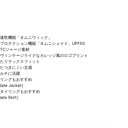
速乾機能「オムニウィック」
プロテクション機能「オムニシェイド」UPF50
TCジャージ素材
コ
ヴィンテージライクなカレッジ風のロゴプリント
ビア グラ
コロンビア らら
コロンビア
ラ
たリラックスフィット
オ立川店
ぽーと富士見店
MARK IS みなと
たつきにくい丈感
157cm
156cm
みらい店
ルチに活躍
155cm
リングもおすすめ
ate Jacket］
タイリングもおすすめ
ate Skirt］