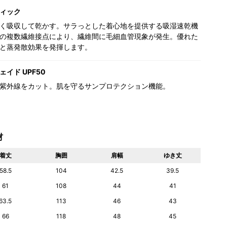
ィック
く吸収して乾かす。サラっとした着心地を提供する吸湿速乾機
の複数繊維接点により、繊維間に毛細血管現象が発生。優れた
と蒸発散効果を発揮します。
イド UPF50
紫外線をカット。肌を守るサンプロテクション機能。
材
着丈
胸囲
肩幅
ゆき丈
58.5
104
42.5
39.5
61
108
44
41
63.5
113
46
43
66
118
48
45