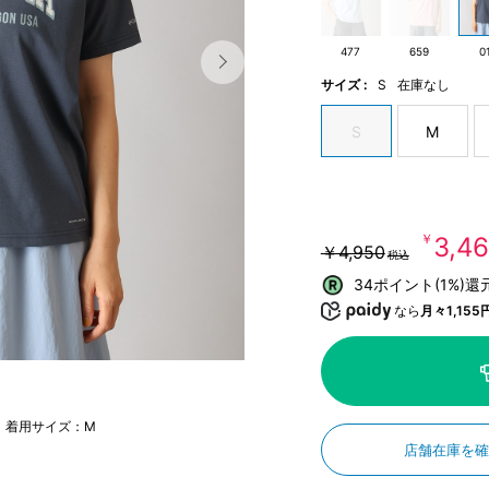
477
659
0
サイズ :
S
在庫なし
S
M
￥3,4
￥4,950
税込
34ポイント(1%)還
なら
月々1,155
m 着用サイズ：M
店舗在庫を