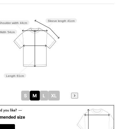
Sleeve length
41cm
Shoulder width
44cm
Width
54cm
Length
61cm
S
M
L
XL
mended size