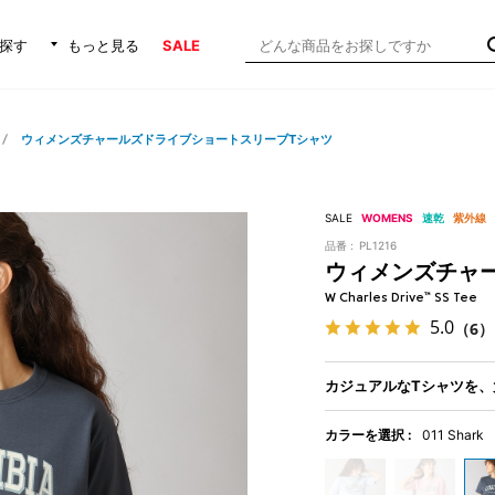
探す
もっと見る
SALE
ウィメンズチャールズドライブショートスリーブTシャツ
SALE
WOMENS
速乾
紫外線
品番 :
PL1216
ウィメンズチャ
W Charles Drive™ SS Tee
5.0
（6）
カジュアルなTシャツを、
カラーを選択 :
011 Shark