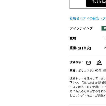
Try this it
着用者ボディの目安（ヌ
フィッティング
素材
重量(g) (目安)
洗濯表示：
素材：
ポリエステル60% , 綿
洗濯ネットを使用して下さい。
下さい。 / 濡れたまま長時
イロンは当て布を使用して下さ
光に当たると変色する恐れが
とピリング（毛玉）が発生