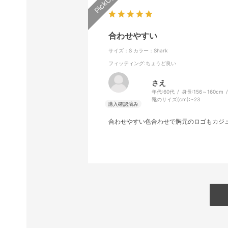
合わせやすい
サイズ：S
カラー：Shark
フィッティング
:ちょうど良い
さえ
年代:
60代
身長:
156～160cm
靴のサイズ(cm):
~23
合わせやすい色合わせで胸元のロゴもカジ