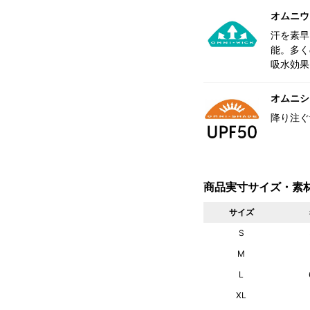
オムニウ
汗を素早
能。多く
吸水効果
オムニシェ
降り注ぐ
商品実寸サイズ・素
サイズ
S
M
L
XL