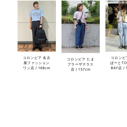
コロンビア 名古
コロンビ
コロンビア たま
屋ファッション
ぽーとTO
プラーザテラス
ワン店
168cm
BAY店
店
157cm