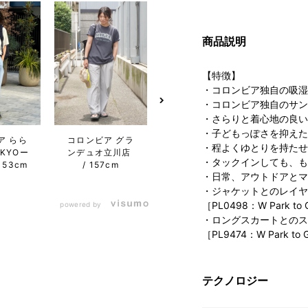
商品説明
【特徴】
・コロンビア独自の吸湿
・コロンビア独自のサン
・さらりと着心地の良い
・子どもっぽさを抑えた
ア らら
コロンビア グラ
コロンビア グラ
コロン
・程よくゆとりを持たせ
KYOー
ンデュオ立川店
ンデュオ立川店
ンデュ
・タックインしても、も
153cm
157cm
157cm
・日常、アウトドアとマ
・ジャケットとのレイヤ
［PL0498：W Park to G
powered by
・ロングスカートとのス
［PL9474：W Park to G
テクノロジー