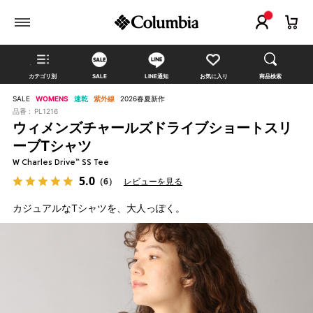
カテゴリ別
SALE
LINE通知
お気に入り
商品検索
SALE
WOMENS
速乾
紫外線
2026春夏新作
品番 :
PL1216
ウィメンズチャールズドライブショートスリ
ーブTシャツ
W Charles Drive™ SS Tee
5.0
（6）
レビューを見る
カジュアルなTシャツを、大人っぽく。