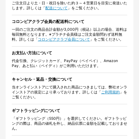
ご注文日より土・日・祝日を除いた約３～４営業日を目安に発送いた
します。詳しくは「
配送について
」をご覧ください。
コロンビアクラブ会員の配送料について
一回のご注文の商品合計金額が3,000円（税込）以上の場合、送料は
毎回無料となります。※プラチナ会員様はご注文金額問わず送料無
料。詳しくは「
コロンビアクラブ会員について
」をご覧ください。
お支払い方法について
代金引換、クレジットカード、PayPay（ペイペイ）、Amazon
Pay、あと払い（ペイディ）がご利用いただけます。
キャンセル・返品・交換について
当オンラインストアにて購入された商品につきましては、弊社オンラ
インストアの規定により承っております。詳しくは「
ご利用規約
」を
ご覧ください。
ギフトラッピングについて
「ギフトラッピング（550円）」を選択してください。ギフトラッピ
ングの際は、商品の値札を外し、納品伝票に金額を記載しておりませ
ん。