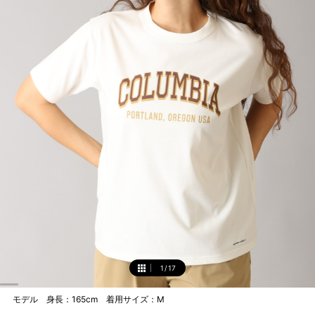
1
/
17
1
モデル 身長：165cm 着用サイズ：M