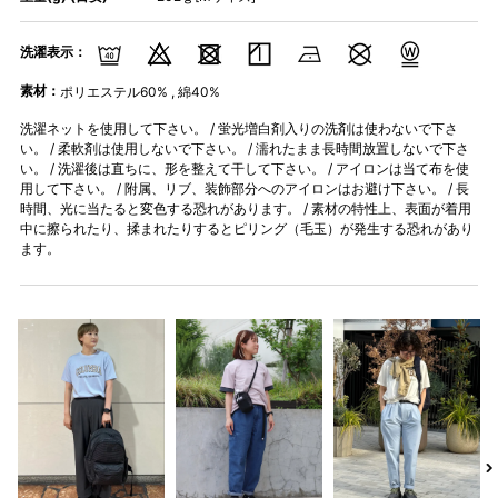
洗濯表示：
素材：
ポリエステル60% , 綿40%
洗濯ネットを使用して下さい。 / 蛍光増白剤入りの洗剤は使わないで下さ
い。 / 柔軟剤は使用しないで下さい。 / 濡れたまま長時間放置しないで下さ
い。 / 洗濯後は直ちに、形を整えて干して下さい。 / アイロンは当て布を使
用して下さい。 / 附属、リブ、装飾部分へのアイロンはお避け下さい。 / 長
時間、光に当たると変色する恐れがあります。 / 素材の特性上、表面が着用
中に擦られたり、揉まれたりするとピリング（毛玉）が発生する恐れがあり
ます。