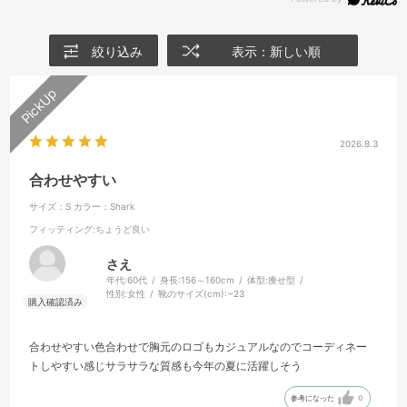
絞り込み
表示：新しい順
2026.8.3
合わせやすい
サイズ：S
カラー：Shark
フィッティング
:ちょうど良い
さえ
年代:
60代
身長:
156～160cm
体型:
痩せ型
性別:
女性
靴のサイズ(cm):
~23
合わせやすい色合わせで胸元のロゴもカジュアルなのでコーディネー
トしやすい感じサラサラな質感も今年の夏に活躍しそう
参考になった
0