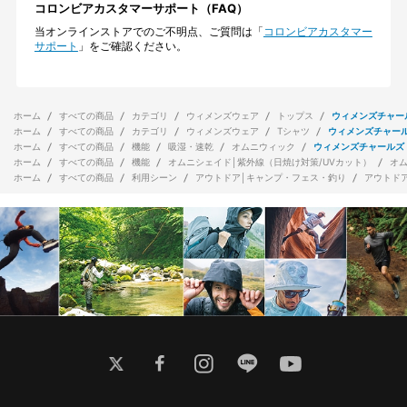
コロンビアカスタマーサポート（FAQ）
当オンラインストアでのご不明点、ご質問は「
コロンビアカスタマー
サポート
」をご確認ください。
ホーム
すべての商品
カテゴリ
ウィメンズウェア
トップス
ウィメンズチャー
ホーム
すべての商品
カテゴリ
ウィメンズウェア
Tシャツ
ウィメンズチャー
ホーム
すべての商品
機能
吸湿・速乾
オムニウィック
ウィメンズチャールズ
ホーム
すべての商品
機能
オムニシェイド│紫外線（日焼け対策/UVカット）
オ
ホーム
すべての商品
利用シーン
アウトドア│キャンプ・フェス・釣り
アウトド
twitter
facebook
instagram
line
youtube