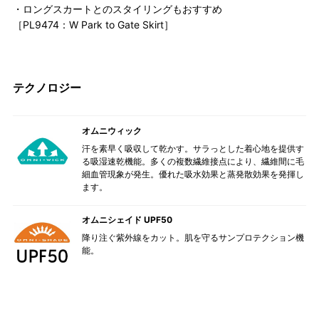
・ロングスカートとのスタイリングもおすすめ
［PL9474：W Park to Gate Skirt］
テクノロジー
オムニウィック
汗を素早く吸収して乾かす。サラっとした着心地を提供す
る吸湿速乾機能。多くの複数繊維接点により、繊維間に毛
細血管現象が発生。優れた吸水効果と蒸発散効果を発揮し
ます。
オムニシェイド UPF50
降り注ぐ紫外線をカット。肌を守るサンプロテクション機
能。