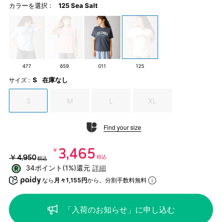
カラーを選択 :
125 Sea Salt
477
659
011
125
S
在庫なし
サイズ :
S
M
L
XL
Find your size
￥3,465
￥4,950
税込
税込
34ポイント(1%)還元
詳細
なら
月々1,155円
から。分割手数料無料
「入荷のお知らせ」に申し込む