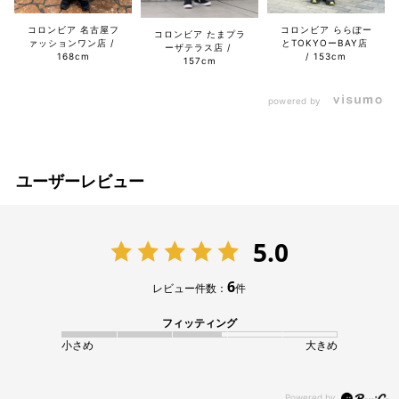
コロンビア 名古屋フ
コロンビア ららぽー
コロンビア たまプラ
ァッションワン店
とTOKYOーBAY店
ーザテラス店
168cm
153cm
157cm
powered by
ユーザーレビュー
5.0
6
レビュー件数：
件
フィッティング
小さめ
大きめ