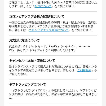
ご注文日より土・日・祝日を除いた約３～４営業日を目安に発送いた
します。詳しくは「
配送について
」をご覧ください。
コロンビアクラブ会員の配送料について
一回のご注文の商品合計金額が3,000円（税込）以上の場合、送料は
毎回無料となります。※プラチナ会員様はご注文金額問わず送料無
料。詳しくは「
コロンビアクラブ会員について
」をご覧ください。
お支払い方法について
代金引換、クレジットカード、PayPay（ペイペイ）、Amazon
Pay、あと払い（ペイディ）がご利用いただけます。
キャンセル・返品・交換について
当オンラインストアにて購入された商品につきましては、弊社オンラ
インストアの規定により承っております。詳しくは「
ご利用規約
」を
ご覧ください。
ギフトラッピングについて
「ギフトラッピング（550円）」を選択してください。ギフトラッピ
ングの際は、商品の値札を外し、納品伝票に金額を記載しておりませ
ん。