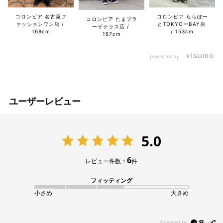
コロンビア 名古屋フ
コロンビア ららぽー
コロンビア たまプラ
ァッションワン店
とTOKYOーBAY店
ーザテラス店
168cm
153cm
157cm
powered by
ユーザーレビュー
5.0
6
レビュー件数：
件
フィッティング
小さめ
大きめ