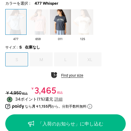
カラーを選択 :
477 Whisper
477
659
011
125
S
在庫なし
サイズ :
S
M
L
XL
Find your size
￥3,465
￥4,950
税込
税込
34ポイント(1%)還元
詳細
なら
月々1,155円
から。分割手数料無料
「入荷のお知らせ」に申し込む