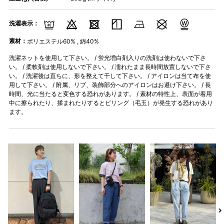
洗濯表示：
素材：
ポリエステル60% , 綿40%
洗濯ネットを使用して下さい。 / 蛍光増白剤入りの洗剤は使わないで下さ
い。 / 柔軟剤は使用しないで下さい。 / 濡れたまま長時間放置しないで下さ
い。 / 洗濯後は直ちに、形を整えて干して下さい。 / アイロンは当て布を使
用して下さい。 / 附属、リブ、装飾部分へのアイロンはお避け下さい。 / 長
時間、光に当たると変色する恐れがあります。 / 素材の特性上、表面が着用
中に擦られたり、揉まれたりするとピリング（毛玉）が発生する恐れがあり
ます。