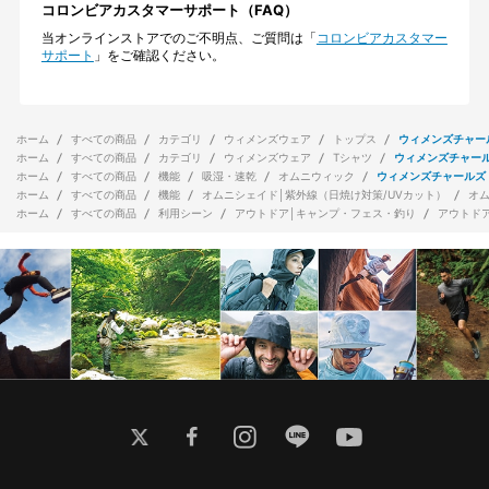
コロンビアカスタマーサポート（FAQ）
当オンラインストアでのご不明点、ご質問は「
コロンビアカスタマー
サポート
」をご確認ください。
ホーム
すべての商品
カテゴリ
ウィメンズウェア
トップス
ウィメンズチャー
ホーム
すべての商品
カテゴリ
ウィメンズウェア
Tシャツ
ウィメンズチャー
ホーム
すべての商品
機能
吸湿・速乾
オムニウィック
ウィメンズチャールズ
ホーム
すべての商品
機能
オムニシェイド│紫外線（日焼け対策/UVカット）
オ
ホーム
すべての商品
利用シーン
アウトドア│キャンプ・フェス・釣り
アウトド
twitter
facebook
instagram
line
youtube