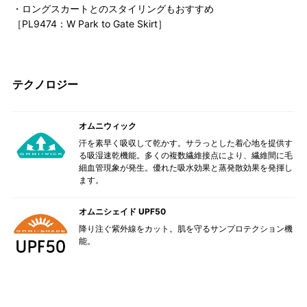
・ロングスカートとのスタイリングもおすすめ
［PL9474：W Park to Gate Skirt］
テクノロジー
オムニウィック
汗を素早く吸収して乾かす。サラっとした着心地を提供す
る吸湿速乾機能。多くの複数繊維接点により、繊維間に毛
細血管現象が発生。優れた吸水効果と蒸発散効果を発揮し
ます。
オムニシェイド UPF50
降り注ぐ紫外線をカット。肌を守るサンプロテクション機
能。