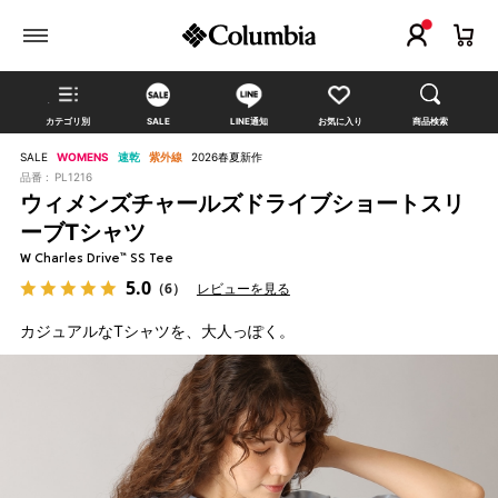
カテゴリ別
SALE
LINE通知
お気に入り
商品検索
SALE
WOMENS
速乾
紫外線
2026春夏新作
品番 :
PL1216
ウィメンズチャールズドライブショートスリ
ーブTシャツ
W Charles Drive™ SS Tee
5.0
（6）
レビューを見る
カジュアルなTシャツを、大人っぽく。