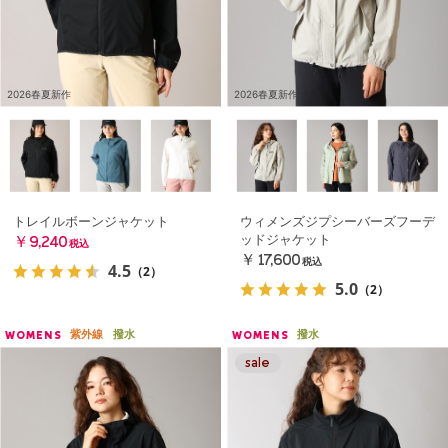
2026春夏新作
2026春夏新作
トレイルボーンジャケット
ウィメンズジプシーバーズフーデ
ッドジャケット
￥9,240
税込
￥17,600
税込
4.5
（2）
5.0
（2）
紫外線
撥水
撥水
WOMENS
WOMENS