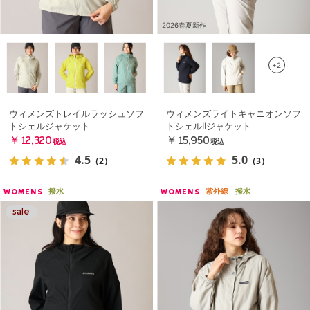
2026春夏新作
+2
ウィメンズトレイルラッシュソフ
ウィメンズライトキャニオンソフ
トシェルジャケット
トシェルIIジャケット
￥12,320
￥15,950
税込
税込
4.5
5.0
（2）
（3）
撥水
紫外線
撥水
WOMENS
WOMENS