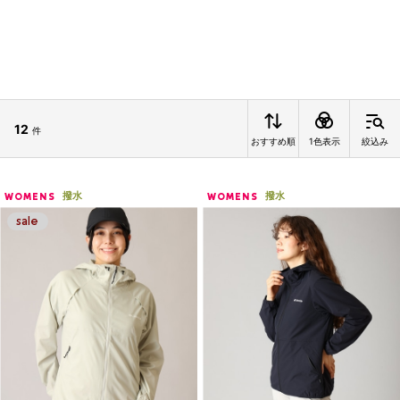
12
件
おすすめ順
1色表示
絞込み
撥水
撥水
WOMENS
WOMENS