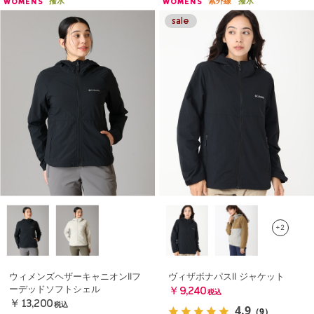
撥水
紫外線
撥水
WOMENS
WOMENS
+2
ウィメンズヘザーキャニオンIIフ
ヴィザボナパスII ジャケット
ーデッドソフトシェル
￥9,240
税込
￥13,200
税込
4.9
（9）