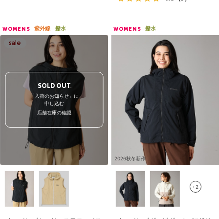
紫外線
撥水
撥水
WOMENS
WOMENS
SOLD OUT
「入荷のお知らせ」に
申し込む
店舗在庫の確認
2026秋冬新作
+2