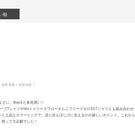
い順
体型:
普通
性別:
女性
さに、Blackと多色買い！
リーブTシャツやWsトゥリースワローオムニフリーズゼロSSTシャツとも組み合わ
さと上品なカラーリングで、見た目も涼しげに見えるのが嬉しいポイント。これから
。買って大正解でした！