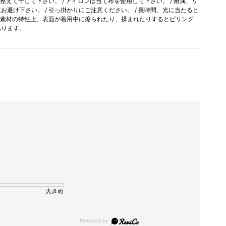
を整えて干して下さい。 / アイロンは当て布を使用して下さい。 / 附属、リ
避け下さい。 / 引っ掛かりにご注意ください。 / 長時間、光に当たると
/ 素材の特性上、表面が着用中に擦られたり、揉まれたりするとピリング
あります。
大きめ