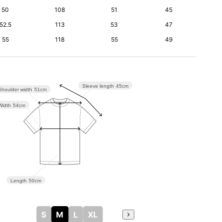
50
108
51
45
52.5
113
53
47
55
118
55
49
Sleeve length
45cm
Shoulder width
51cm
Width
54cm
Length
50cm
S
M
L
XL