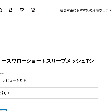
マイページ
お気に入り
買い物かご
猛暑対策におすすめの冷感ウェア
リースワローショートスリーブメッシュTシ
Tee
レビューを見る
も涼しく。