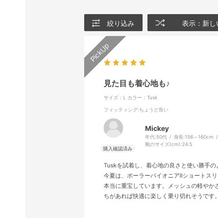
絞り込み
表示：新し
見た目も着心地も♪
サイズ：L
カラー：Tusk
フィッティング
:ちょうど良い
Mickey
年代:
50代
身長:
156～160cm
靴のサイズ(cm):
24.5
Tuskを試着し、着心地の良さと使い勝手のよ
今夏は、ポーラーパイオニアIIショートス
本当に重宝しています。メッシュの軽やか
ちがあれば快適に楽しく乗り切れそうです