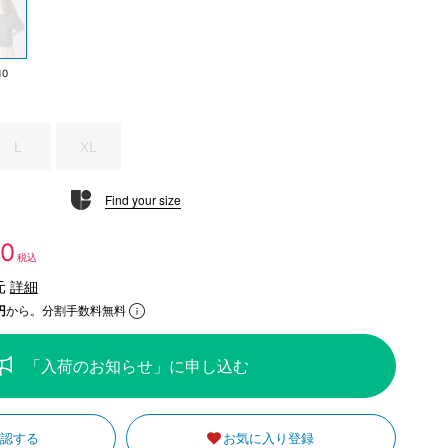
10
L
XL
Find your size
50
税込
元
詳細
円
から。分割手数料無料
「入荷のお知らせ」に申し込む
確認する
お気に入り登録