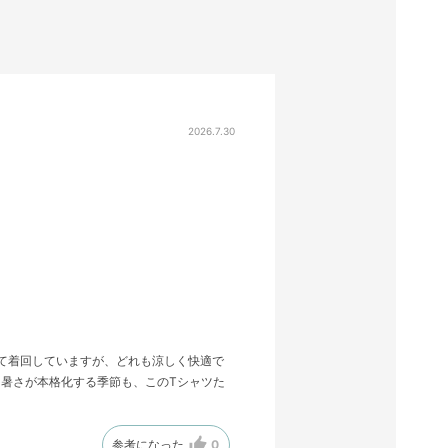
2026.7.30
せて着回していますが、どれも涼しく快適で
暑さが本格化する季節も、このTシャツた
参考になった
0