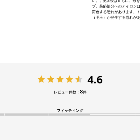
い。 / 洗濯後は直ちに、形
ブ、装飾部分へのアイロンはお
変色する恐れがあります。 
（毛玉）が発生する恐れが
4.6
8
レビュー件数：
件
フィッティング