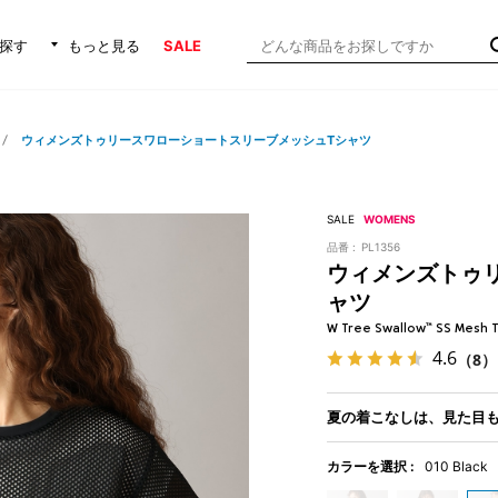
探す
もっと見る
SALE
ウィメンズトゥリースワローショートスリーブメッシュTシャツ
SALE
WOMENS
品番 :
PL1356
ウィメンズトゥ
ャツ
W Tree Swallow™ SS Mesh 
4.6
（8）
夏の着こなしは、見た目
カラーを選択 :
010 Black