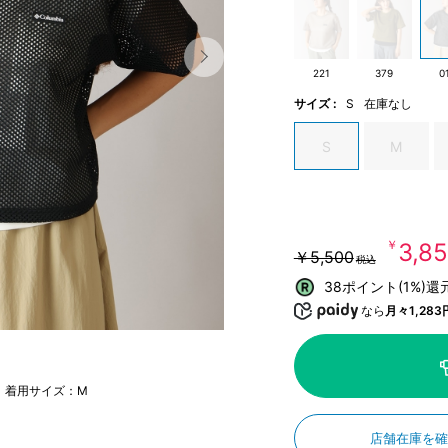
221
379
0
サイズ :
S
在庫なし
S
M
￥3,8
￥5,500
税込
38ポイント(1%)還
なら
月々1,283
m 着用サイズ：M
店舗在庫を