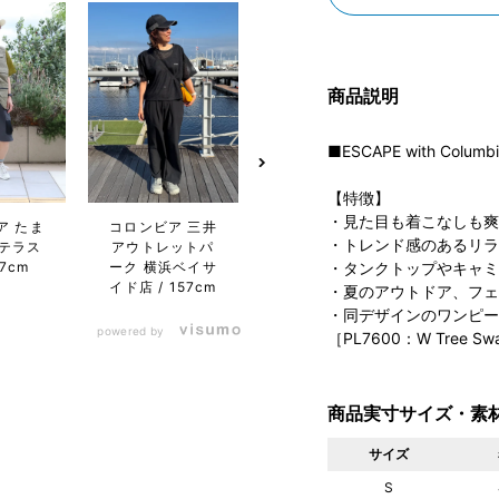
商品説明
■ESCAPE with Columb
【特徴】
・見た目も着こなしも爽
ア たま
コロンビア 三井
コロンビア サッ
コロン
・トレンド感のあるリラ
テラス
アウトレットパ
ポロファクトリｰ
エ
57cm
ーク 横浜ベイサ
店
154cm
1
・タンクトップやキャミ
イド店
157cm
・夏のアウトドア、フェ
・同デザインのワンピー
powered by
［PL7600：W Tree Swa
商品実寸サイズ・素
サイズ
S