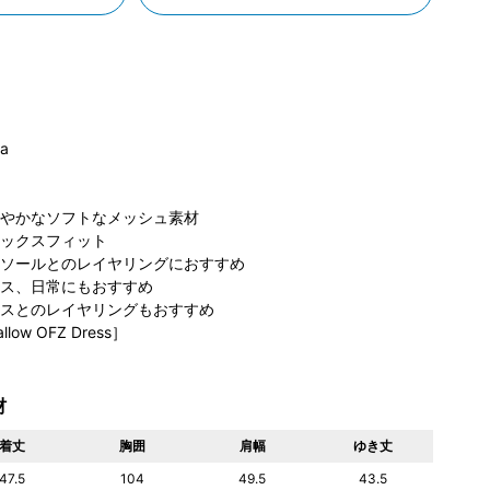
ia
やかなソフトなメッシュ素材
ビア ペリ
コロンビア たま
コロンビア アミ
コ
ックスフィット
千葉店
プラーザテラス
ュプラザ博多店
ぽ
54cm
店
157cm
158cm
ソールとのレイヤリングにおすすめ
ス、日常にもおすすめ
スとのレイヤリングもおすすめ
llow OFZ Dress］
材
着丈
胸囲
肩幅
ゆき丈
47.5
104
49.5
43.5