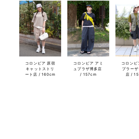
コロンビ
コロンビア 原宿
コロンビア アミ
プラーザ
キャットストリ
ュプラザ博多店
店
1
ート店
160cm
157cm